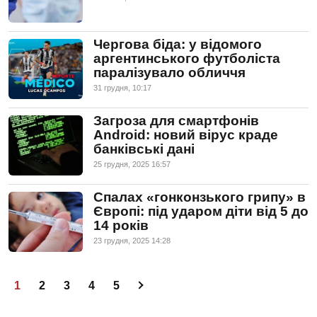
Чергова біда: у відомого
аргентинського футболіста
паралізувало обличчя
31 грудня, 10:17
Загроза для смартфонів
Android: новий вірус краде
банківські дані
25 грудня, 2025 16:57
Спалах «гонконзького грипу» в
Європі: під ударом діти від 5 до
14 років
23 грудня, 2025 14:28
1
2
3
4
5