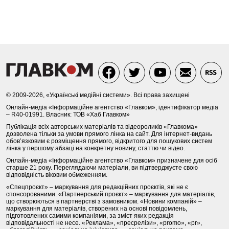
© 2009-2026, «Українські медійні системи». Всі права захищені
Онлайн-медіа «Інформаційне агентство «Главком», ідентифікатор медіа
– R40-01991. Власник: ТОВ «Хаб Главком»
Публікація всіх авторських матеріалів та відеороликів «Главкома»
дозволена тільки за умови прямого лінка на сайт. Для інтернет-видань
обов’язковим є розміщення прямого, відкритого для пошукових систем
лінка у першому абзаці на конкретну новину, статтю чи відео.
Онлайн-медіа «Інформаційне агентство «Главком» призначене для осіб
старше 21 року. Переглядаючи матеріали, ви підтверджуєте свою
відповідність віковим обмеженням.
«Спецпроєкт» – маркування для редакційних проєктів, які не є
спонсорованими. «Партнерський проєкт» – маркування для матеріалів,
що створюються в партнерстві з замовником. «Новини компаній» –
маркування для матеріалів, створених на основі повідомлень,
підготовлених самими компаніями, за зміст яких редакція
відповідальності не несе. «Реклама», «пресрелізи», «promo», «pr»,