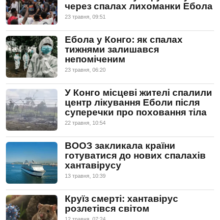
через спалах лихоманки Ебола
23 травня, 09:51
Ебола у Конго: як спалах
тижнями залишався
непоміченим
23 травня, 06:20
У Конго місцеві жителі спалили
центр лікування Еболи після
суперечки про поховання тіла
22 травня, 10:54
ВООЗ закликала країни
готуватися до нових спалахів
хантавірусу
13 травня, 10:39
Круїз смерті: хантавірус
розлетівся світом
12 травня, 07:24