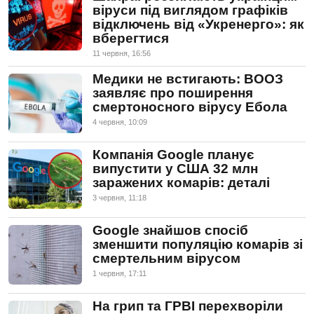
віруси під виглядом графіків
відключень від «Укренерго»: як
вберегтися
11 червня, 16:56
Медики не встигають: ВООЗ
заявляє про поширення
смертоносного вірусу Ебола
4 червня, 10:09
Компанія Google планує
випустити у США 32 млн
заражених комарів: деталі
3 червня, 11:18
Google знайшов спосіб
зменшити популяцію комарів зі
смертельним вірусом
1 червня, 17:11
На грип та ГРВІ перехворіли