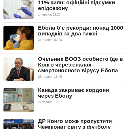
11% киян: офіційні підсумки
епідсезону
1 червня, 12:25
Ебола б'є рекорди: понад 1000
випадків за два тижні
31 травня, 07:20
Очільник ВООЗ особисто їде в
Конго через спалах
смертоносного вірусу Ебола
28 травня, 18:48
Канада закриває кордони
через Еболу
27 травня, 15:57
ДР Конго може пропустити
Чемпіонат світу з футболу