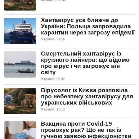
Хантавірус усе ближче до
України: Польща запровадила
карантин через загрозу епідемії
9 травня, 21:56
Смертельний хантавірус із
круїзного лайнера: що відомо
про вірус і чи загрожує він
світу
9 травня, 00:42
Вірусолог із Києва розповіла
про небезпеку хантавірусу для
українських військових
8 травня, 13:12
Вакцина проти Covid-19
провокує рак? Що не так із
гучною заявою інфекціоністки