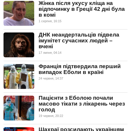
Жінка після укусу кліща на
відпочинку в Греції 42 дні була
в комі
1 серпня, 16:15
ДНК неандертальців підвела
імунітет сучасних людей –
вчені
17 липня, 04:14
Франція підтвердила перший
випадок Еболи в країні
24 червня, 14:37
Пацієнти з Еболою почали
масово тікати з лікарень через
голод
19 червня, 20:22
Шахраї розсилають українцям