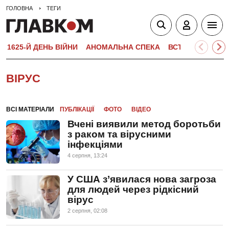
ГОЛОВНА
ТЕГИ
1625-Й ДЕНЬ ВІЙНИ
АНОМАЛЬНА СПЕКА
ВСТУПНА КАМПА
ВІРУС
ВСІ МАТЕРІАЛИ
ПУБЛІКАЦІЇ
ФОТО
ВІДЕО
Вчені виявили метод боротьби
з раком та вірусними
інфекціями
4 серпня, 13:24
У США з’явилася нова загроза
для людей через рідкісний
вірус
2 серпня, 02:08