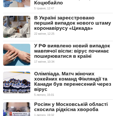
Коцюбайло
5 травня, 12:47
В Україні зареєстровано
перший випадок нового штаму
коронавірусу «Цикада»
22 квiтня, 12:25
У РФ виявлено новий випадок
мавпячої віспи: вірус починає
поширюватися в країні
17 квiтня, 10:34
Олімпіада. Матч жіночих
хокейних команд Фінляндії та
Канади був перенесений через
вірус
5 лютого, 15:01
Росіян у Московській області
скосила рідкісна хвороба
1 лютого, 19:32