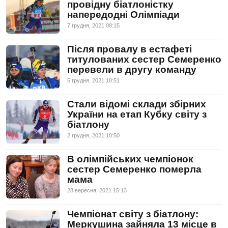
провідну біатлоністку
напередодні Олімпіади
7 грудня, 2021 08:15
Після провалу в естафеті
титулованих сестер Семеренко
перевели в другу команду
5 грудня, 2021 18:51
Стали відомі склади збірних
України на етап Кубку світу з
біатлону
2 грудня, 2021 10:50
В олімпійських чемпіонок
сестер Семеренко померла
мама
28 вересня, 2021 15:13
Чемпіонат світу з біатлону:
Меркушина зайняла 13 місце в