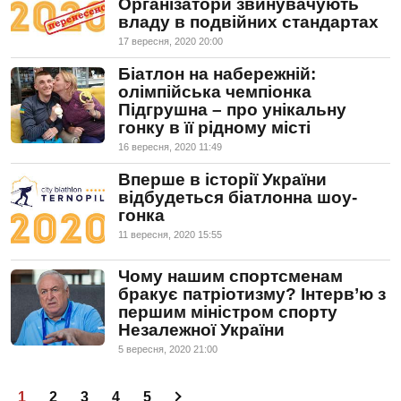
Організатори звинувачують
владу в подвійних стандартах
17 вересня, 2020 20:00
Біатлон на набережній:
олімпійська чемпіонка
Підгрушна – про унікальну
гонку в її рідному місті
16 вересня, 2020 11:49
Вперше в історії України
відбудеться біатлонна шоу-
гонка
11 вересня, 2020 15:55
Чому нашим спортсменам
бракує патріотизму? Інтерв’ю з
першим міністром спорту
Незалежної України
5 вересня, 2020 21:00
1
2
3
4
5