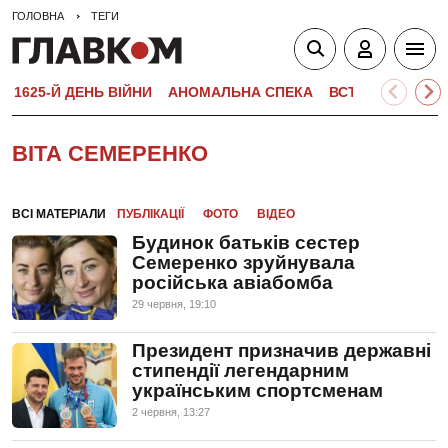
ГОЛОВНА
ТЕГИ
1625-Й ДЕНЬ ВІЙНИ
АНОМАЛЬНА СПЕКА
ВСТУПНА КАМПА
ВІТА СЕМЕРЕНКО
ВСІ МАТЕРІАЛИ
ПУБЛІКАЦІЇ
ФОТО
ВІДЕО
Будинок батьків сестер
Семеренко зруйнувала
російська авіабомба
29 червня, 19:10
Президент призначив державні
стипендії легендарним
українським спортсменам
2 червня, 13:27