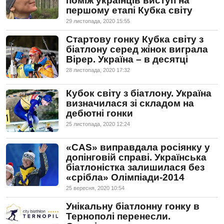
поміж українців виступ на
першому етапі Кубка світу
29 листопада, 2020 15:55
Стартову гонку Кубка світу з
біатлону серед жінок виграла
Вірер. Україна – в десятці
28 листопада, 2020 17:32
Кубок світу з біатлону. Україна
визначилася зі складом на
дебютні гонки
25 листопада, 2020 12:24
«CAS» виправдала росіянку у
допінговій справі. Українська
біатлоністка залишилася без
«срібла» Олімпіади-2014
25 вересня, 2020 10:54
Унікальну біатлонну гонку в
Тернополі перенесли.