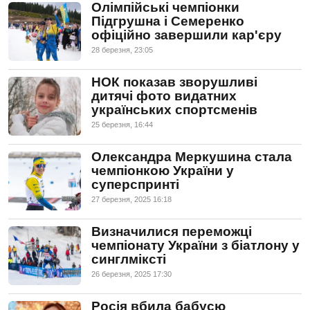
Олімпійські чемпіонки
Підгрушна і Семеренко
офіційно завершили кар'єру
28 березня, 23:05
НОК показав зворушливі
дитячі фото видатних
українських спортсменів
25 березня, 16:44
Олександра Меркушина стала
чемпіонкою України у
суперспринті
27 березня, 2025 16:18
Визначилися переможці
чемпіонату України з біатлону у
синглміксті
26 березня, 2025 17:30
Росія вбила бабусю