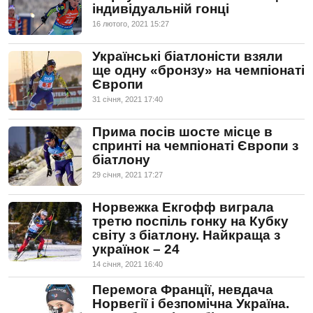
індивідуальній гонці
16 лютого, 2021 15:27
Українські біатлоністи взяли
ще одну «бронзу» на чемпіонаті
Європи
31 сiчня, 2021 17:40
Прима посів шосте місце в
спринті на чемпіонаті Європи з
біатлону
29 сiчня, 2021 17:27
Норвежка Екгофф виграла
третю поспіль гонку на Кубку
світу з біатлону. Найкраща з
українок – 24
14 сiчня, 2021 16:40
Перемога Франції, невдача
Норвегії і безпомічна Україна.