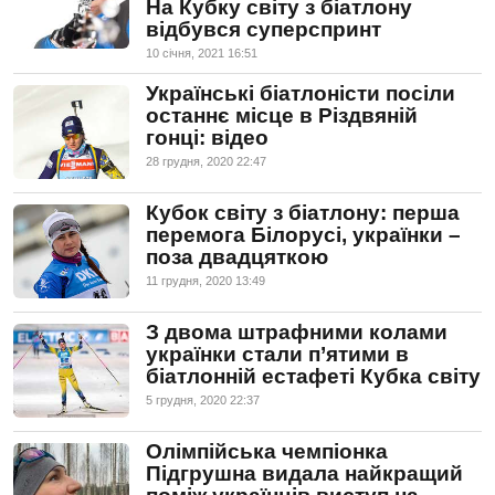
На Кубку світу з біатлону
відбувся суперспринт
10 сiчня, 2021 16:51
Українські біатлоністи посіли
останнє місце в Різдвяній
гонці: відео
28 грудня, 2020 22:47
Кубок світу з біатлону: перша
перемога Білорусі, українки –
поза двадцяткою
11 грудня, 2020 13:49
З двома штрафними колами
українки стали п’ятими в
біатлонній естафеті Кубка світу
5 грудня, 2020 22:37
Олімпійська чемпіонка
Підгрушна видала найкращий