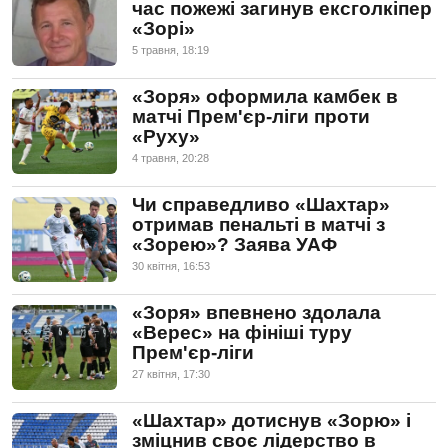
час пожежі загинув ексголкіпер
«Зорі»
5 травня, 18:19
«Зоря» оформила камбек в
матчі Прем'єр-ліги проти
«Руху»
4 травня, 20:28
Чи справедливо «Шахтар»
отримав пенальті в матчі з
«Зорею»? Заява УАФ
30 квiтня, 16:53
«Зоря» впевнено здолала
«Верес» на фініші туру
Прем'єр-ліги
27 квiтня, 17:30
«Шахтар» дотиснув «Зорю» і
зміцнив своє лідерство в