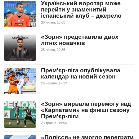
Український воротар може
перейти у знаменитий
іспанський клуб – джерело
30 липня, 15:05
«Зоря» представила двох
літніх новачків
28 липня, 19:35
Прем'єр-ліга опублікувала
календар на новий сезон
26 червня, 17:22
«Зоря» вирвала перемогу над
«Карпатами» на фініші сезону
Прем'єр-ліги
23 травня, 19:58
«Полісся» не змогло переграти