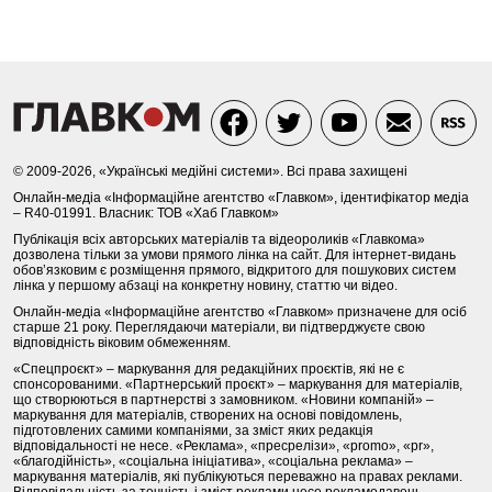
© 2009-2026, «Українські медійні системи». Всі права захищені
Онлайн-медіа «Інформаційне агентство «Главком», ідентифікатор медіа
– R40-01991. Власник: ТОВ «Хаб Главком»
Публікація всіх авторських матеріалів та відеороликів «Главкома»
дозволена тільки за умови прямого лінка на сайт. Для інтернет-видань
обов’язковим є розміщення прямого, відкритого для пошукових систем
лінка у першому абзаці на конкретну новину, статтю чи відео.
Онлайн-медіа «Інформаційне агентство «Главком» призначене для осіб
старше 21 року. Переглядаючи матеріали, ви підтверджуєте свою
відповідність віковим обмеженням.
«Спецпроєкт» – маркування для редакційних проєктів, які не є
спонсорованими. «Партнерський проєкт» – маркування для матеріалів,
що створюються в партнерстві з замовником. «Новини компаній» –
маркування для матеріалів, створених на основі повідомлень,
підготовлених самими компаніями, за зміст яких редакція
відповідальності не несе. «Реклама», «пресрелізи», «promo», «pr»,
«благодійність», «соціальна ініціатива», «соціальна реклама» –
маркування матеріалів, які публікуються переважно на правах реклами.