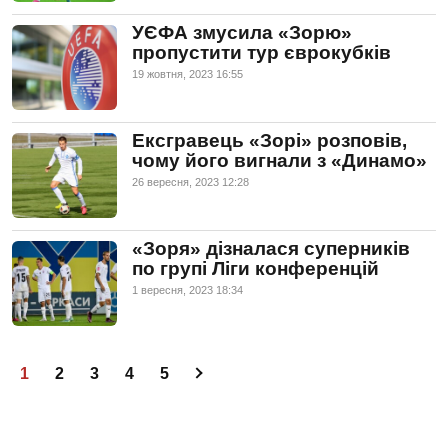
УЄФА змусила «Зорю»
пропустити тур єврокубків
19 жовтня, 2023 16:55
Ексгравець «Зорі» розповів,
чому його вигнали з «Динамо»
26 вересня, 2023 12:28
«Зоря» дізналася суперників
по групі Ліги конференцій
1 вересня, 2023 18:34
1
2
3
4
5