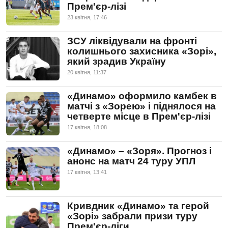
Прем'єр-лізі
23 квiтня, 17:46
ЗСУ ліквідували на фронті
колишнього захисника «Зорі»,
який зрадив Україну
20 квiтня, 11:37
«Динамо» оформило камбек в
матчі з «Зорею» і піднялося на
четверте місце в Прем'єр-лізі
17 квiтня, 18:08
«Динамо» – «Зоря». Прогноз і
анонс на матч 24 туру УПЛ
17 квiтня, 13:41
Кривдник «Динамо» та герой
«Зорі» забрали призи туру
Прем'єр-ліги