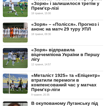
«Зорю» і залишилося третім у
Прем'єр-лізі
18 травня, 15:00
«Зоря» – «Полісся». Прогноз і
анонс на матч 29 туру УПЛ
18 травня, 09:30
«Зоря» відправила
віцечемпіона України в Першу
лігу
12 травня, 14:57
«Металіст 1925» та «Епіцентр»
втратили перемоги в
компенсований час у матчах
Прем'єр-ліги
9 травня, 20:35
В окупованому Луганську під