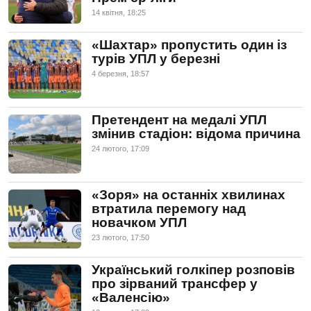
14 квiтня, 18:25
«Шахтар» пропустить один із
турів УПЛ у березні
4 березня, 18:57
Претендент на медалі УПЛ
змінив стадіон: відома причина
24 лютого, 17:09
«Зоря» на останніх хвилинах
втратила перемогу над
новачком УПЛ
23 лютого, 17:50
Український голкіпер розповів
про зірваний трансфер у
«Валенсію»