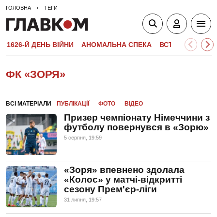
ГОЛОВНА
ТЕГИ
1626-Й ДЕНЬ ВІЙНИ
АНОМАЛЬНА СПЕКА
ВСТУПНА КАМПА
ФК «ЗОРЯ»
ВСІ МАТЕРІАЛИ
ПУБЛІКАЦІЇ
ФОТО
ВІДЕО
Призер чемпіонату Німеччини з
футболу повернувся в «Зорю»
5 серпня, 19:59
«Зоря» впевнено здолала
«Колос» у матчі-відкритті
сезону Прем'єр-ліги
31 липня, 19:57