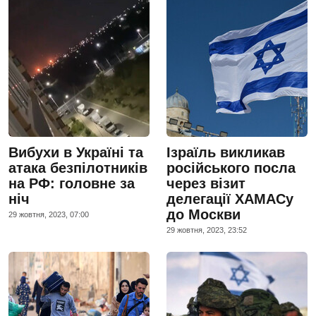
Вибухи в Україні та
Ізраїль викликав
атака безпілотників
російського посла
на РФ: головне за
через візит
ніч
делегації ХАМАСу
до Москви
29 жовтня, 2023, 07:00
29 жовтня, 2023, 23:52