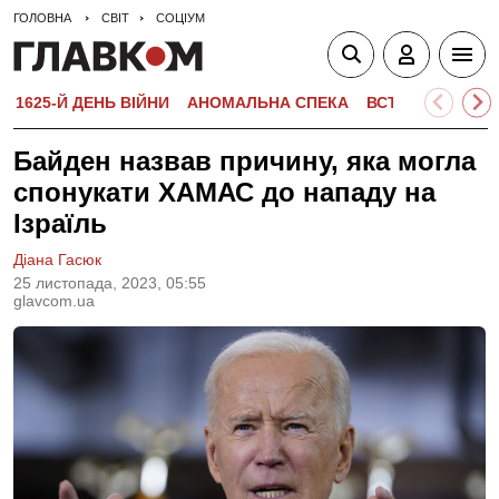
ГОЛОВНА
СВІТ
СОЦІУМ
1625-Й ДЕНЬ ВІЙНИ
АНОМАЛЬНА СПЕКА
ВСТУПНА КАМПА
Байден назвав причину, яка могла
спонукати ХАМАС до нападу на
Ізраїль
Діана Гасюк
25 листопада, 2023, 05:55
glavcom.ua