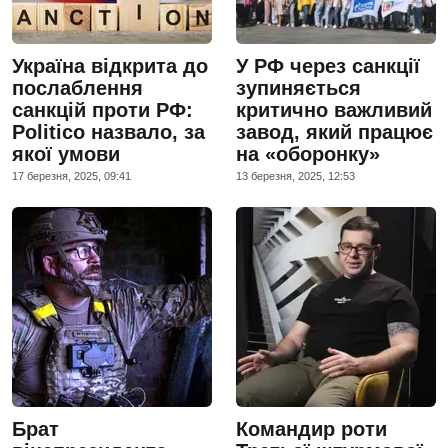
Україна відкрита до
У РФ через санкції
послаблення
зупиняється
санкцій проти РФ:
критично важливий
Politico назвало, за
завод, який працює
якої умови
на «оборонку»
17 березня, 2025, 09:41
13 березня, 2025, 12:53
Брат
Командир роти