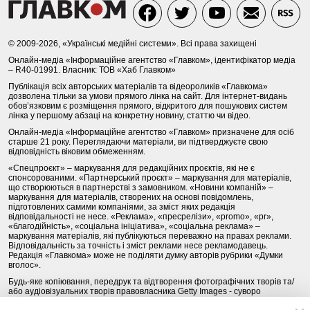
© 2009-2026, «Українські медійні системи». Всі права захищені
Онлайн-медіа «Інформаційне агентство «Главком», ідентифікатор медіа
– R40-01991. Власник: ТОВ «Хаб Главком»
Публікація всіх авторських матеріалів та відеороликів «Главкома»
дозволена тільки за умови прямого лінка на сайт. Для інтернет-видань
обов’язковим є розміщення прямого, відкритого для пошукових систем
лінка у першому абзаці на конкретну новину, статтю чи відео.
Онлайн-медіа «Інформаційне агентство «Главком» призначене для осіб
старше 21 року. Переглядаючи матеріали, ви підтверджуєте свою
відповідність віковим обмеженням.
«Спецпроєкт» – маркування для редакційних проєктів, які не є
спонсорованими. «Партнерський проєкт» – маркування для матеріалів,
що створюються в партнерстві з замовником. «Новини компаній» –
маркування для матеріалів, створених на основі повідомлень,
підготовлених самими компаніями, за зміст яких редакція
відповідальності не несе. «Реклама», «пресрелізи», «promo», «pr»,
«благодійність», «соціальна ініціатива», «соціальна реклама» –
маркування матеріалів, які публікуються переважно на правах реклами.
Відповідальність за точність і зміст реклами несе рекламодавець.
Редакція «Главкома» може не поділяти думку авторів рубрики «Думки
вголос».
Будь-яке копіювання, передрук та відтворення фотографічних творів та/
або аудіовізуальних творів правовласника Getty Images - суворо
забороняється.