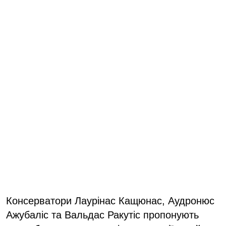
Консерватори Лаурінас Кащюнас, Аудронюс
Ажубаліс та Вальдас Ракутіс пропонують