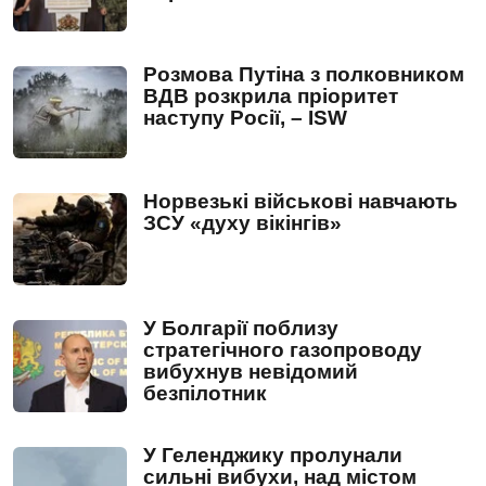
Розмова Путіна з полковником
ВДВ розкрила пріоритет
наступу Росії, – ISW
Норвезькі військові навчають
ЗСУ «духу вікінгів»
У Болгарії поблизу
стратегічного газопроводу
вибухнув невідомий
безпілотник
У Геленджику пролунали
сильні вибухи, над містом