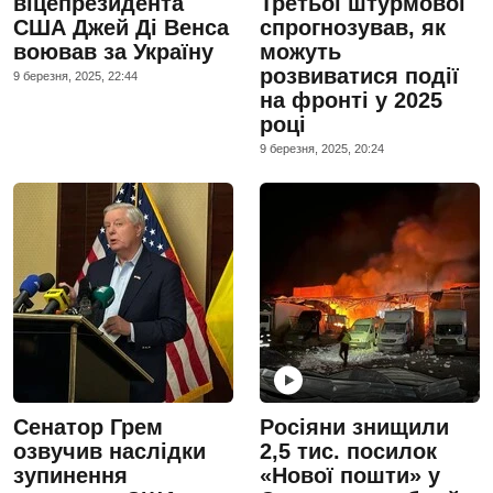
віцепрезидента
Третьої штурмової
США Джей Ді Венса
спрогнозував, як
воював за Україну
можуть
розвиватися події
9 березня, 2025, 22:44
на фронті у 2025
році
9 березня, 2025, 20:24
Сенатор Грем
Росіяни знищили
озвучив наслідки
2,5 тис. посилок
зупинення
«Нової пошти» у