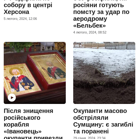
собору в центрі
росіяни готують
Херсона
помсту за удар по
аеродрому
5 лютого, 2024, 12:06
«Бельбек»
4 лютого, 2024, 08:52
Після знищення
Окупанти масово
російського
обстріляли
корабля
Сумщину: є загиблі
«Івановець»
та поранені
окупанти привезли
29 сiчня, 2024, 23:34