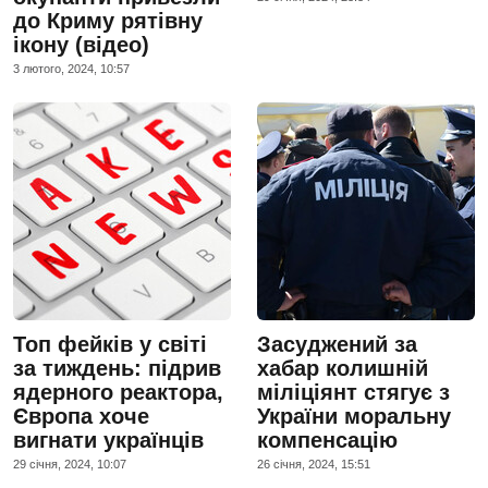
до Криму рятівну
ікону (відео)
3 лютого, 2024, 10:57
Топ фейків у світі
Засуджений за
за тиждень: підрив
хабар колишній
ядерного реактора,
міліціянт стягує з
Європа хоче
України моральну
вигнати українців
компенсацію
29 сiчня, 2024, 10:07
26 сiчня, 2024, 15:51