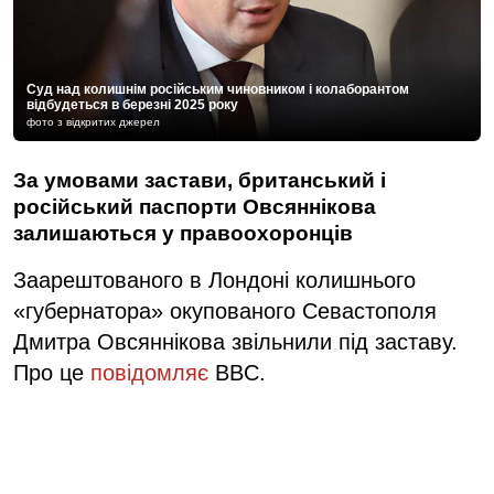
Суд над колишнім російським чиновником і колаборантом
відбудеться в березні 2025 року
фото з відкритих джерел
За умовами застави, британський і
російський паспорти Овсяннікова
залишаються у правоохоронців
Заарештованого в Лондоні колишнього
«губернатора» окупованого Севастополя
Дмитра Овсяннікова звільнили під заставу.
Про це
повідомляє
BBC.