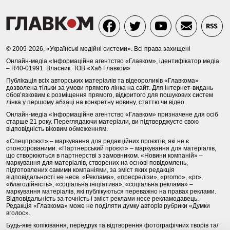
© 2009-2026, «Українські медійні системи». Всі права захищені
Онлайн-медіа «Інформаційне агентство «Главком», ідентифікатор медіа
– R40-01991. Власник: ТОВ «Хаб Главком»
Публікація всіх авторських матеріалів та відеороликів «Главкома»
дозволена тільки за умови прямого лінка на сайт. Для інтернет-видань
обов’язковим є розміщення прямого, відкритого для пошукових систем
лінка у першому абзаці на конкретну новину, статтю чи відео.
Онлайн-медіа «Інформаційне агентство «Главком» призначене для осіб
старше 21 року. Переглядаючи матеріали, ви підтверджуєте свою
відповідність віковим обмеженням.
«Спецпроєкт» – маркування для редакційних проєктів, які не є
спонсорованими. «Партнерський проєкт» – маркування для матеріалів,
що створюються в партнерстві з замовником. «Новини компаній» –
маркування для матеріалів, створених на основі повідомлень,
підготовлених самими компаніями, за зміст яких редакція
відповідальності не несе. «Реклама», «пресрелізи», «promo», «pr»,
«благодійність», «соціальна ініціатива», «соціальна реклама» –
маркування матеріалів, які публікуються переважно на правах реклами.
Відповідальність за точність і зміст реклами несе рекламодавець.
Редакція «Главкома» може не поділяти думку авторів рубрики «Думки
вголос».
Будь-яке копіювання, передрук та відтворення фотографічних творів та/