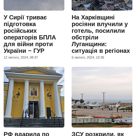
У Сирії триває
На Харківщині
підготовка
росіяни влучили у
російських
готель, посилили
операторів БПЛА
обстріли
для війни проти
Луганщини:
України − ГУР
ситуація в регіонах
12 лютого, 2024, 08:37
6 лютого, 2024, 10:36
РФ вдарила по
ЗСУ розкрили, як