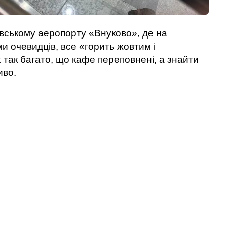
вському аеропорту «Внуково», де на
и очевидців, все «горить жовтим і
так багато, що кафе переповнені, а знайти
иво.