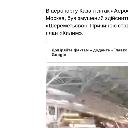
В аеропорту Казані літак «Аер
Москва, був змушений здійснити
«Шереметьєво». Причиною став
план «Килим».
Довіряйте фактам – додайте «Главко
Google