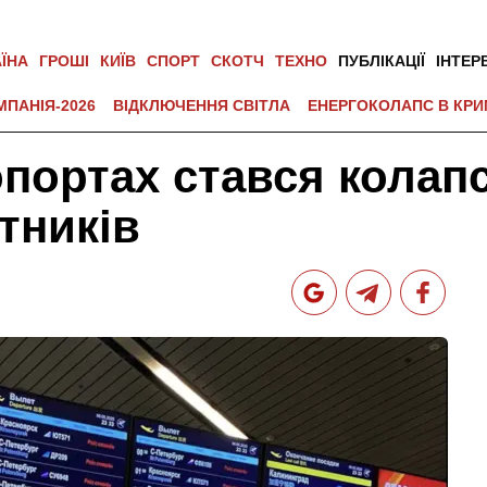
АЇНА
ГРОШІ
КИЇВ
СПОРТ
СКОТЧ
ТЕХНО
ПУБЛІКАЦІЇ
ІНТЕР
МПАНІЯ-2026
ВІДКЛЮЧЕННЯ СВІТЛА
ЕНЕРГОКОЛАПС В КРИ
портах стався колап
тників