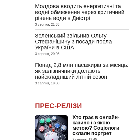
Молдова вводить енергетичні та
водні обмеження через критичний
рівень води в Дністрі
3 серпня, 21:53
Зеленський звільнив Ольгу
Стефанішину з посади посла
України в США
3 серпня, 20:05
Понад 2,8 млн пасажирів за місяць:
як залізничники долають
найскладніший літній сезон
3 серпня, 19:00
ПРЕС-РЕЛІЗИ
Хто грає в онлайн-
казино і з якою
метою? Соціологи
склали портрет
7 серпня, 17:45