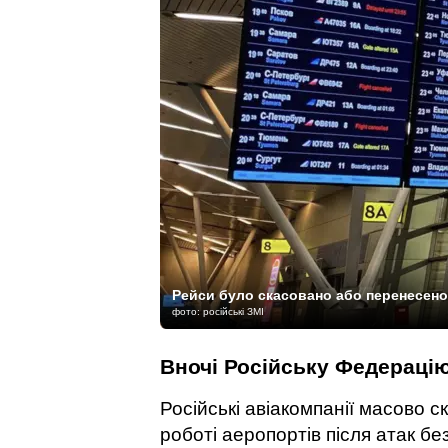
Рейси було скасовано або перенесено
фото: російські ЗМІ
Вночі Російську Федерацію
Російські авіакомпанії масово с
роботі аеропортів після атак бе