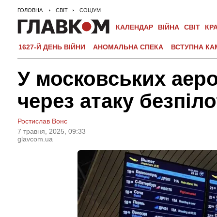
ГОЛОВНА
СВІТ
СОЦІУМ
КАЛЕНДАР
ВІЙНА
СВІТ
КР
1627-Й ДЕНЬ ВІЙНИ
АНОМАЛЬНА СПЕКА
ВСТУПНА КА
У московських аеро
через атаку безпіло
Ростислав Вонс
7 травня, 2025, 09:33
glavcom.ua