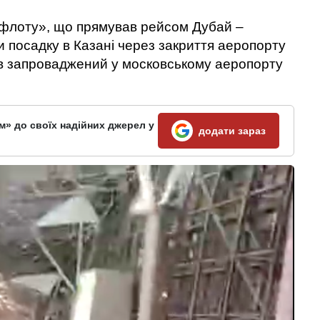
офлоту», що прямував рейсом Дубай –
 посадку в Казані через закриття аеропорту
 запроваджений у московському аеропорту
м» до своїх надійних джерел у
додати зараз