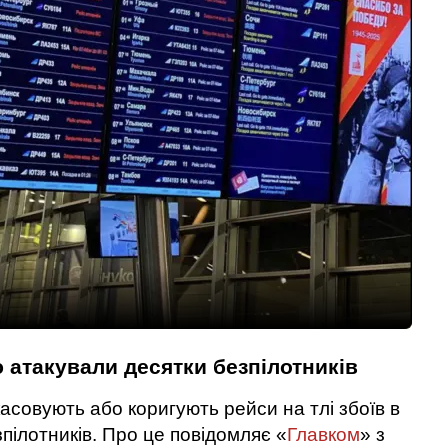
 атакували десятки безпілотників
касовують або коригують рейси на тлі збоїв в
зпілотників. Про це повідомляє «
Главком
» з