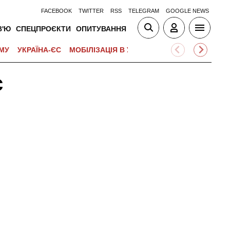
FACEBOOK
TWITTER
RSS
TELEGRAM
GOOGLE NEWS
В'Ю
СПЕЦПРОЄКТИ
ОПИТУВАННЯ
МУ
УКРАЇНА-ЄС
МОБІЛІЗАЦІЯ В УКРАЇНІ
ВІЙНА НА БЛИЗЬК
с