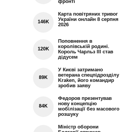
фронті
Карта повітряних тривог
України онлайн 8 серпня
146K
2026
Поповнення в
королівській родині.
120K
Король Чарльз III став
дідусем
У Києві затримано
ветерана спецпідрозділу
89K
Kraken, його командир
зробив заяву
Федоров презентував
нову концепцію
84K
мобілізації без масового
розшуку
Міністр оборони