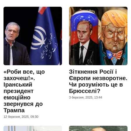
«Роби все, що
Зіткнення Росії і
захочеш!».
Європи незворотне.
Іранський
Чи розуміють це в
президент
Брюсселі?
емоційно
3 березня, 2025, 13:44
звернувся до
Трампа
12 березня, 2025, 09:30