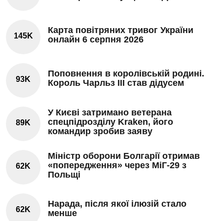
Карта повітряних тривог України
145K
онлайн 6 серпня 2026
Поповнення в королівській родині.
93K
Король Чарльз III став дідусем
У Києві затримано ветерана
спецпідрозділу Kraken, його
89K
командир зробив заяву
Міністр оборони Болгарії отримав
«попередження» через МіГ-29 з
62K
Польщі
Нарада, після якої ілюзій стало
62K
менше