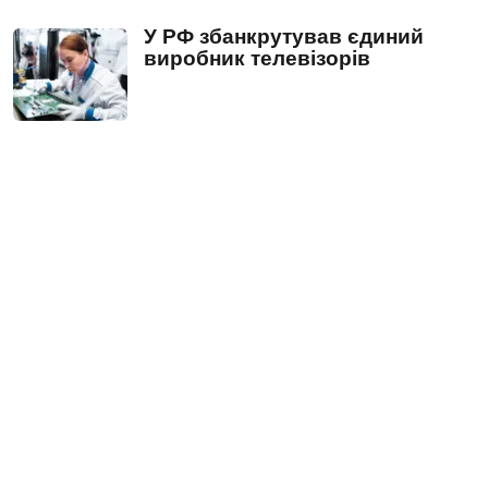
У РФ збанкрутував єдиний
виробник телевізорів