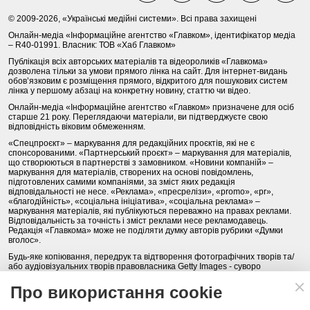
© 2009-2026, «Українські медійні системи». Всі права захищені
Онлайн-медіа «Інформаційне агентство «Главком», ідентифікатор медіа
– R40-01991. Власник: ТОВ «Хаб Главком»
Публікація всіх авторських матеріалів та відеороликів «Главкома»
дозволена тільки за умови прямого лінка на сайт. Для інтернет-видань
обов’язковим є розміщення прямого, відкритого для пошукових систем
лінка у першому абзаці на конкретну новину, статтю чи відео.
Онлайн-медіа «Інформаційне агентство «Главком» призначене для осіб
старше 21 року. Переглядаючи матеріали, ви підтверджуєте свою
відповідність віковим обмеженням.
«Спецпроєкт» – маркування для редакційних проєктів, які не є
спонсорованими. «Партнерський проєкт» – маркування для матеріалів,
що створюються в партнерстві з замовником. «Новини компаній» –
маркування для матеріалів, створених на основі повідомлень,
підготовлених самими компаніями, за зміст яких редакція
відповідальності не несе. «Реклама», «пресрелізи», «promo», «pr»,
«благодійність», «соціальна ініціатива», «соціальна реклама» –
маркування матеріалів, які публікуються переважно на правах реклами.
Відповідальність за точність і зміст реклами несе рекламодавець.
Редакція «Главкома» може не поділяти думку авторів рубрики «Думки
вголос».
Будь-яке копіювання, передрук та відтворення фотографічних творів та/
або аудіовізуальних творів правовласника Getty Images - суворо
забороняється.
Про використання cookie
Політика конфіденційності (Privacy Policy). Правила сайту