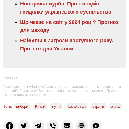
Новорічна журба. Про емоційні
гойдалки українського суспільства
Що чекає на світ у 2024 році? Прогноз
для Заходу
Найбільші загрози наступного року.
Прогноз для України
Джерело
Думки авторів рубрики «Думки вголос» не завжди збігаються з позицією
редакції «Главкома». Відповідальність за матеріали в розділі «Думки
вголос» несуть автори текстів
Теги:
вибори
Китай
путін
Казахстан
втрати
війна
0