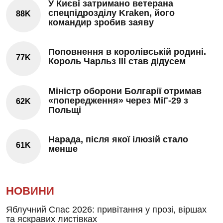
У Києві затримано ветерана
спецпідрозділу Kraken, його
88K
командир зробив заяву
Поповнення в королівській родині.
77K
Король Чарльз III став дідусем
Міністр оборони Болгарії отримав
«попередження» через МіГ-29 з
62K
Польщі
Нарада, після якої ілюзій стало
61K
менше
НОВИНИ
Яблучний Спас 2026: привітання у прозі, віршах
та яскравих листівках