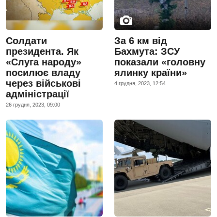
Солдати
За 6 км від
президента. Як
Бахмута: ЗСУ
«Слуга народу»
показали «головну
посилює владу
ялинку країни»
через військові
4 грудня, 2023, 12:54
адміністрації
26 грудня, 2023, 09:00