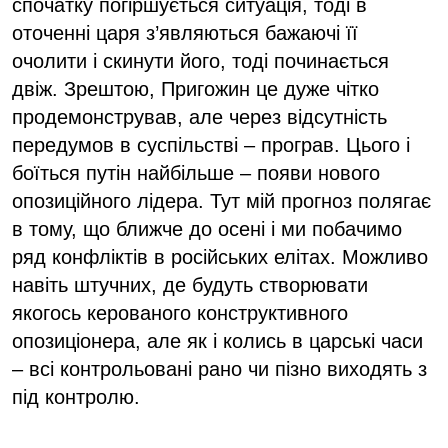
спочатку погіршується ситуація, тоді в
оточенні царя з’являються бажаючі її
очолити і скинути його, тоді починається
двіж. Зрештою, Пригожин це дуже чітко
продемонстрував, але через відсутність
передумов в суспільстві – програв. Цього і
боїться путін найбільше – появи нового
опозиційного лідера. Тут мій прогноз полягає
в тому, що ближче до осені і ми побачимо
ряд конфліктів в російських елітах. Можливо
навіть штучних, де будуть створювати
якогось керованого конструктивного
опозиціонера, але як і колись в царські часи
– всі контрольовані рано чи пізно виходять з
під контролю.