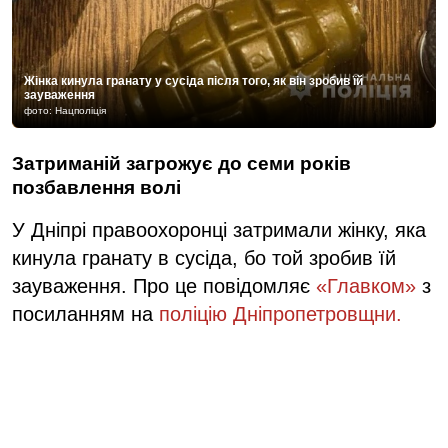
Жінка кинула гранату у сусіда після того, як він зробив їй
зауваження
фото: Нацполіція
Затриманій загрожує до семи років
позбавлення волі
У Дніпрі правоохоронці затримали жінку, яка
кинула гранату в сусіда, бо той зробив їй
зауваження. Про це повідомляє
«Главком»
з
посиланням на
поліцію Дніпропетровщни.