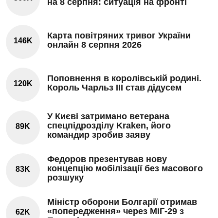
на 8 серпня: ситуація на фронті
Карта повітряних тривог України
146K
онлайн 8 серпня 2026
Поповнення в королівській родині.
120K
Король Чарльз III став дідусем
У Києві затримано ветерана
спецпідрозділу Kraken, його
89K
командир зробив заяву
Федоров презентував нову
концепцію мобілізації без масового
83K
розшуку
Міністр оборони Болгарії отримав
«попередження» через МіГ-29 з
62K