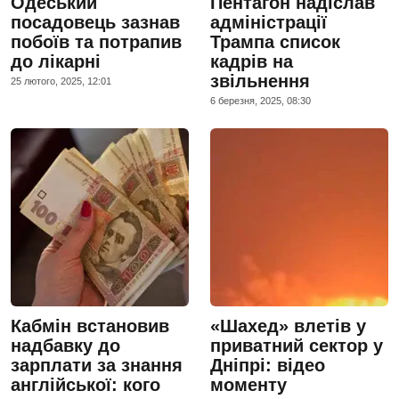
Одеський
Пентагон надіслав
посадовець зазнав
адміністрації
побоїв та потрапив
Трампа список
до лікарні
кадрів на
звільнення
25 лютого, 2025, 12:01
6 березня, 2025, 08:30
Кабмін встановив
«Шахед» влетів у
надбавку до
приватний сектор у
зарплати за знання
Дніпрі: відео
англійської: кого
моменту