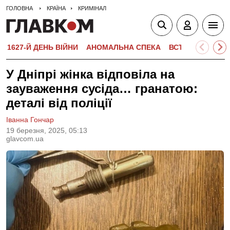
ГОЛОВНА
КРАЇНА
КРИМІНАЛ
1627-Й ДЕНЬ ВІЙНИ
АНОМАЛЬНА СПЕКА
ВСТУПНА КАМПА
У Дніпрі жінка відповіла на
зауваження сусіда… гранатою:
деталі від поліції
Іванна Гончар
19 березня, 2025, 05:13
glavcom.ua