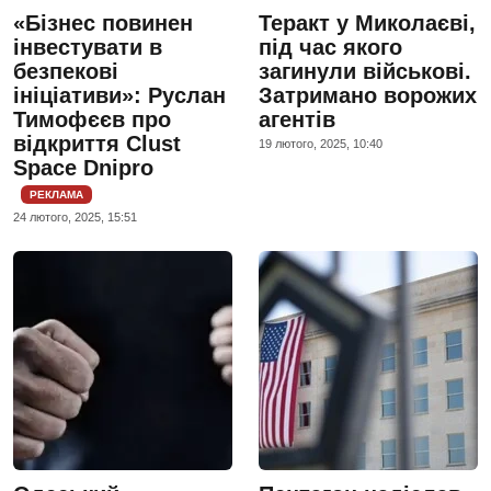
«Бізнес повинен
Теракт у Миколаєві,
інвестувати в
під час якого
безпекові
загинули військові.
ініціативи»: Руслан
Затримано ворожих
Тимофєєв про
агентів
відкриття Clust
19 лютого, 2025, 10:40
Space Dnipro
РЕКЛАМА
24 лютого, 2025, 15:51