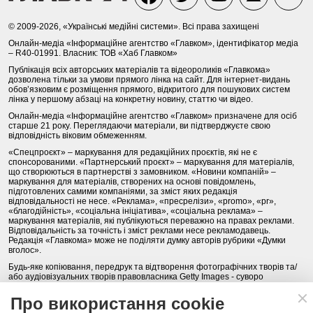
© 2009-2026, «Українські медійні системи». Всі права захищені
Онлайн-медіа «Інформаційне агентство «Главком», ідентифікатор медіа
– R40-01991. Власник: ТОВ «Хаб Главком»
Публікація всіх авторських матеріалів та відеороликів «Главкома»
дозволена тільки за умови прямого лінка на сайт. Для інтернет-видань
обов’язковим є розміщення прямого, відкритого для пошукових систем
лінка у першому абзаці на конкретну новину, статтю чи відео.
Онлайн-медіа «Інформаційне агентство «Главком» призначене для осіб
старше 21 року. Переглядаючи матеріали, ви підтверджуєте свою
відповідність віковим обмеженням.
«Спецпроєкт» – маркування для редакційних проєктів, які не є
спонсорованими. «Партнерський проєкт» – маркування для матеріалів,
що створюються в партнерстві з замовником. «Новини компаній» –
маркування для матеріалів, створених на основі повідомлень,
підготовлених самими компаніями, за зміст яких редакція
відповідальності не несе. «Реклама», «пресрелізи», «promo», «pr»,
«благодійність», «соціальна ініціатива», «соціальна реклама» –
маркування матеріалів, які публікуються переважно на правах реклами.
Відповідальність за точність і зміст реклами несе рекламодавець.
Редакція «Главкома» може не поділяти думку авторів рубрики «Думки
вголос».
Будь-яке копіювання, передрук та відтворення фотографічних творів та/
або аудіовізуальних творів правовласника Getty Images - суворо
забороняється.
Про використання cookie
Політика конфіденційності (Privacy Policy). Правила сайту