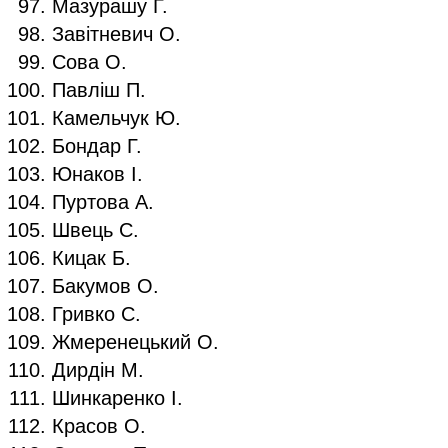
Мазурашу Г.
Завітневич О.
Сова О.
Павліш П.
Камельчук Ю.
Бондар Г.
Юнаков І.
Пуртова А.
Швець С.
Кицак Б.
Бакумов О.
Гривко С.
Жмеренецький О.
Дирдін М.
Шинкаренко І.
Красов О.