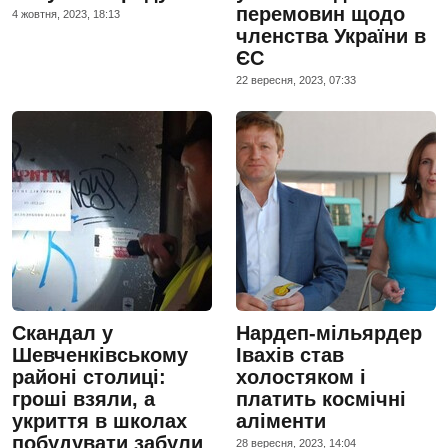
перемовин щодо
4 жовтня, 2023, 18:13
членства України в
ЄС
22 вересня, 2023, 07:33
Скандал у
Нардеп-мільярдер
Шевченківському
Івахів став
районі столиці:
холостяком і
гроші взяли, а
платить космічні
укриття в школах
аліменти
побудувати забули
28 вересня, 2023, 14:04