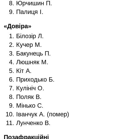
Юрчишин П.
Палиця І.
«Довіра»
Білозір Л.
Кучер М.
Бакунець П.
Люшняк М.
Кіт А.
Приходько Б.
Кулініч О.
Поляк В.
Мінько С.
Іванчук А. (помер)
Лунченко В.
Позафракційні