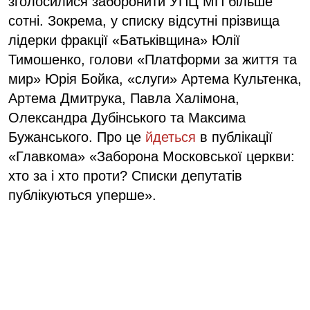
зголосилися заборонити УПЦ МП більше
сотні. Зокрема, у списку відсутні прізвища
лідерки фракції «Батьківщина» Юлії
Тимошенко, голови «Платформи за життя та
мир» Юрія Бойка, «слуги» Артема Культенка,
Артема Дмитрука, Павла Халімона,
Олександра Дубінського та Максима
Бужанського. Про це
йдеться
в публікації
«Главкома» «Заборона Московської церкви:
хто за і хто проти? Списки депутатів
публікуються уперше».