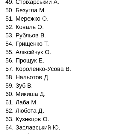
Стріхарський А.
Безугла М.
Мережко О.
Коваль О.
Рубльов В.
Грищенко Т.
Аліксійчук О.
Прощук Е.
Короленко-Усова В.
Нальотов Д.
Зуб В.
Микиша Д.
Лаба М.
Любота Д.
Кузнєцов О.
Заславський Ю.