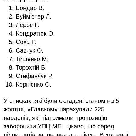
Бондар В.
Буймістер Л.
Лерос Г.
Кондратюк О.
Соха Р.
Савчук О.
Тищенко М.
Торохтій Б.
Стефанчук Р.
Корнієнко О.
У списках, які були складені станом на 5
жовтня, «Главком» нарахували 225
нардепів, які підтримали пропозицію
заборонити УПЦ МП. Цікаво, що серед
підписантів звернення до спікера Верховної