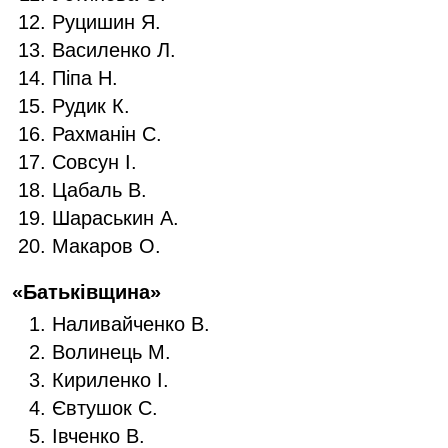
Руцишин Я.
Василенко Л.
Піпа Н.
Рудик К.
Рахманін С.
Совсун І.
Цабаль В.
Шараськин А.
Макаров О.
«Батьківщина»
Наливайченко В.
Волинець М.
Кириленко І.
Євтушок С.
Івченко В.