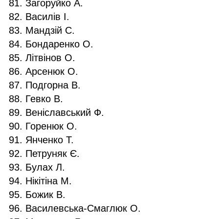
Загоруйко А.
Василів І.
Мандзій С.
Бондаренко О.
Літвінов О.
Арсенюк О.
Подгорна В.
Гевко В.
Веніславський Ф.
Горенюк О.
Янченко Т.
Петруняк Є.
Булах Л.
Нікітіна М.
Божик В.
Василевська-Смаглюк О.