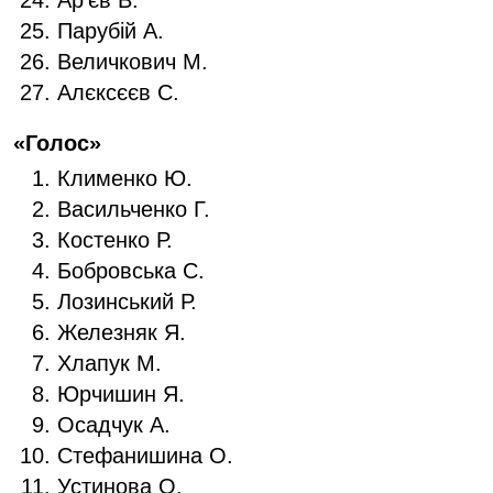
Парубій А.
Величкович М.
Алєксєєв С.
«Голос»
Клименко Ю.
Васильченко Г.
Костенко Р.
Бобровська С.
Лозинський Р.
Железняк Я.
Хлапук М.
Юрчишин Я.
Осадчук А.
Стефанишина О.
Устинова О.