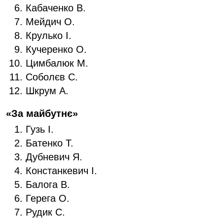
Кабаченко В.
Мейдич О.
Крулько І.
Кучеренко О.
Цимбалюк М.
Соболєв С.
Шкрум А.
«За майбутнє»
Гузь І.
Батенко Т.
Дубневич Я.
Констанкевич І.
Балога В.
Герега О.
Рудик С.