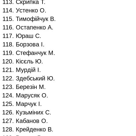
Скрипка Т.
Устенко О.
Тимофійчук В.
Остапенко А.
Юраш С.
Борзова І.
Стефанчук М.
Кісєль Ю.
Мурдій І.
Здебський Ю.
Березін М.
Марусяк О.
Марчук І.
Кузьміних С.
Кабанов О.
Крейденко В.