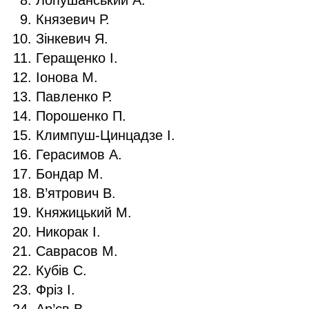
Князевич Р.
Зінкевич Я.
Геращенко І.
Іонова М.
Павленко Р.
Порошенко П.
Климпуш-Цинцадзе І.
Герасимов А.
Бондар М.
В’ятрович В.
Княжицький М.
Никорак І.
Саврасов М.
Кубів С.
Фріз І.
Ар’єв В.