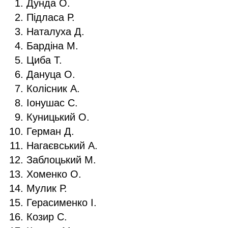
Дунда О.
Підласа Р.
Наталуха Д.
Бардіна М.
Циба Т.
Дануца О.
Колісник А.
Іонушас С.
Куницький О.
Герман Д.
Нагаєвський А.
Заблоцький М.
Хоменко О.
Мулик Р.
Герасименко І.
Козир С.