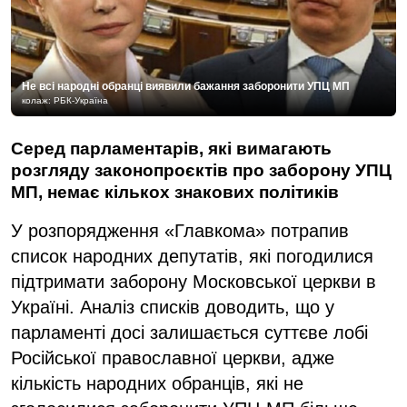
Не всі народні обранці виявили бажання заборонити УПЦ МП
колаж: РБК-Україна
Серед парламентарів, які вимагають
розгляду законопроєктів про заборону УПЦ
МП, немає кількох знакових політиків
У розпорядження «Главкома» потрапив
список народних депутатів, які погодилися
підтримати заборону Московської церкви в
Україні. Аналіз списків доводить, що у
парламенті досі залишається суттєве лобі
Російської православної церкви, адже
кількість народних обранців, які не