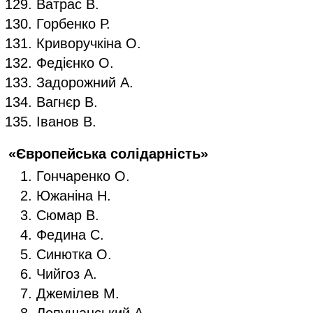
Ватрас В.
Горбенко Р.
Криворучкіна О.
Федієнко О.
Задорожний А.
Вагнєр В.
Іванов В.
«Європейська солідарність»
Гончаренко О.
Южаніна Н.
Сюмар В.
Федина С.
Синютка О.
Чийгоз А.
Джемілев М.
Лопушанський А.