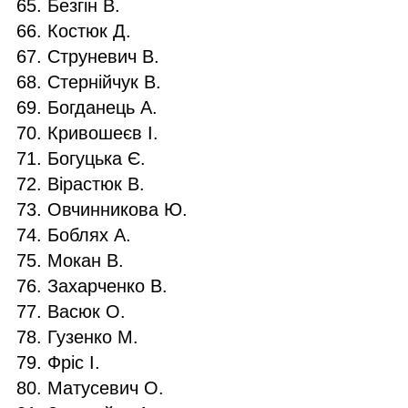
Безгін В.
Костюк Д.
Струневич В.
Стернійчук В.
Богданець А.
Кривошеєв І.
Богуцька Є.
Вірастюк В.
Овчинникова Ю.
Боблях А.
Мокан В.
Захарченко В.
Васюк О.
Гузенко М.
Фріс І.
Матусевич О.