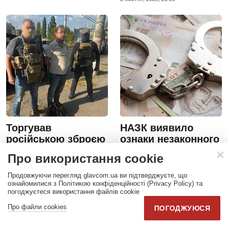
Торгував
НАЗК виявило
російською зброєю
ознаки незаконного
та боєприпасами:
збагачення у
Про використання cookie
затримано
депутата сільради
священника УПЦ
на понад 136 млн
Продовжуючи перегляд glavcom.ua ви підтверджуєте, що
МП
грн
ознайомилися з Політикою конфіденційності (Privacy Policy) та
погоджуєтеся використання файлів cookie
26 вересня, 2023, 10:27
6 жовтня, 2023, 18:24
Про файли cookies
ПОГОДЖУЮСЯ