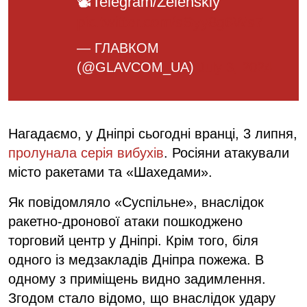
📽Telegram/Zelenskiy
pic.twitter.com/sSyy8g6Ws7
— ГЛАВКОМ
(@GLAVCOM_UA)
July 3, 2024
Нагадаємо, у Дніпрі сьогодні вранці, 3 липня,
пролунала серія вибухів
. Росіяни атакували
місто ракетами та «Шахедами».
Як повідомляло «Суспільне», внаслідок
ракетно-дронової атаки пошкоджено
торговий центр у Дніпрі. Крім того, біля
одного із медзакладів Дніпра пожежа. В
одному з приміщень видно задимлення.
Згодом стало відомо, що внаслідок удару