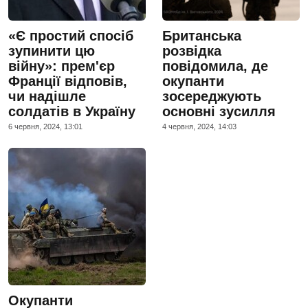
«Є простий спосіб
Британська
зупинити цю
розвідка
війну»: прем'єр
повідомила, де
Франції відповів,
окупанти
чи надішле
зосереджують
солдатів в Україну
основні зусилля
6 червня, 2024, 13:01
4 червня, 2024, 14:03
Окупанти