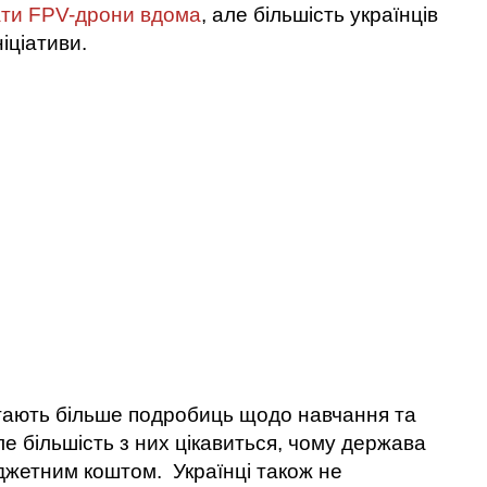
ти FPV-дрони вдома
, але більшість українців
іціативи.
гають більше подробиць щодо навчання та
е більшість з них цікавиться, чому держава
джетним коштом. Українці також не