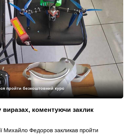
ься пройти безкоштовний курс
у виразах, коментуючи заклик
ії Михайло Федоров закликав пройти