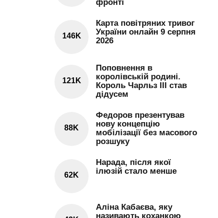
фронті
Карта повітряних тривог
України онлайн 9 серпня
146K
2026
Поповнення в
королівській родині.
121K
Король Чарльз III став
дідусем
Федоров презентував
нову концепцію
88K
мобілізації без масового
розшуку
Нарада, після якої
ілюзій стало менше
62K
Аліна Кабаєва, яку
називають коханкою