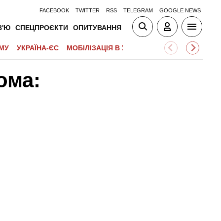
FACEBOOK
TWITTER
RSS
TELEGRAM
GOOGLE NEWS
В'Ю
СПЕЦПРОЄКТИ
ОПИТУВАННЯ
МУ
УКРАЇНА-ЄС
МОБІЛІЗАЦІЯ В УКРАЇНІ
ВІЙНА НА БЛИЗЬК
ома: