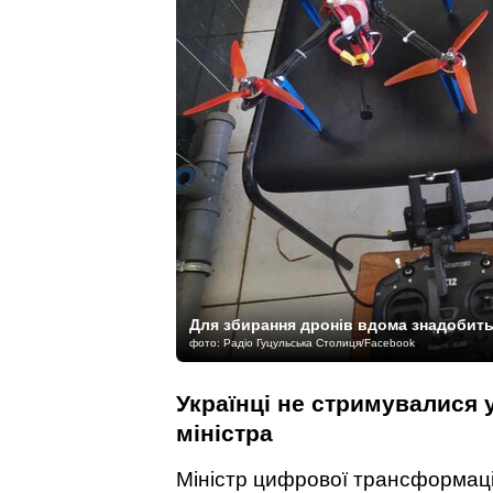
Для збирання дронів вдома знадобит
фото: Радіо Гуцульська Столиця/Facebook
Українці не стримувалися 
міністра
Міністр цифрової трансформац