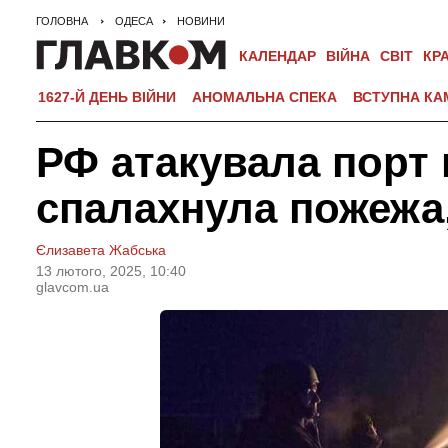
ГОЛОВНА
ОДЕСА
НОВИНИ
КАЛЕНДАР
ВІЙНА
СВІТ
КР
1627-Й ДЕНЬ ВІЙНИ
АНОМАЛЬНА СПЕКА
ВСТУПНА КА
РФ атакувала порт 
спалахнула пожежа,
Єлизавета Жабська
13 лютого, 2025, 10:40
glavcom.ua