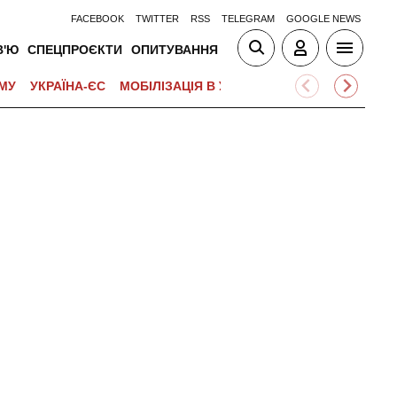
FACEBOOK
TWITTER
RSS
TELEGRAM
GOOGLE NEWS
В'Ю
СПЕЦПРОЄКТИ
ОПИТУВАННЯ
МУ
УКРАЇНА-ЄС
МОБІЛІЗАЦІЯ В УКРАЇНІ
ВІЙНА НА БЛИЗЬК