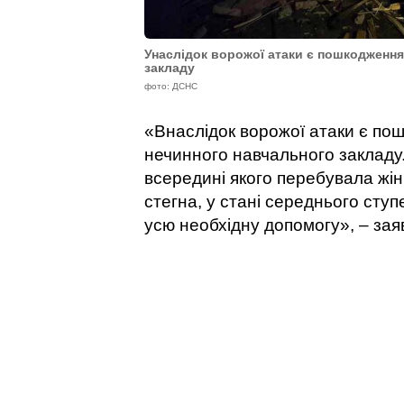
Унаслідок ворожої атаки є пошкодження
закладу
фото: ДСНС
«Внаслідок ворожої атаки є по
нечинного навчального закладу
всередині якого перебувала жі
стегна, у стані середнього сту
усю необхідну допомогу», – заяв