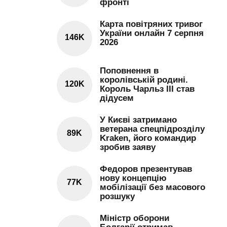
фронті
Карта повітряних тривог
України онлайн 7 серпня
146K
2026
Поповнення в
королівській родині.
120K
Король Чарльз III став
дідусем
У Києві затримано
ветерана спецпідрозділу
89K
Kraken, його командир
зробив заяву
Федоров презентував
нову концепцію
77K
мобілізації без масового
розшуку
Міністр оборони