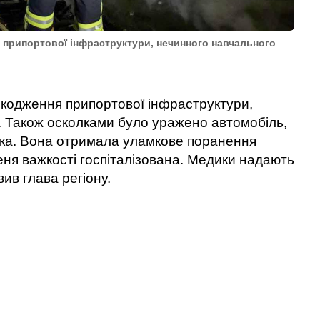
 припортової інфраструктури, нечинного навчального
шкодження припортової інфраструктури,
. Також осколками було уражено автомобіль,
нка. Вона отримала уламкове поранення
пеня важкості госпіталізована. Медики надають
ив глава регіону.