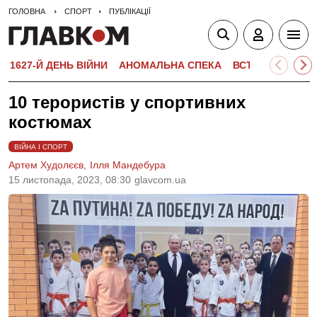
ГОЛОВНА
СПОРТ
ПУБЛІКАЦІЇ
1627-Й ДЕНЬ ВІЙНИ
АНОМАЛЬНА СПЕКА
ВСТУПНА КАМПА
10 терористів у спортивних
костюмах
ВІЙНА І СПОРТ
Артем Худолєєв,
Ілля Мандебура
15 листопада, 2023, 08:30
glavcom.ua