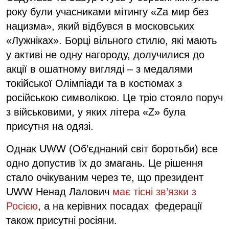
року були учасниками мітингу «Za мир без
нацизма», який відбувся в московських
«Лужніках». Борці вільного стилю, які мають
у активі не одну нагороду, долучилися до
акції в ошатному вигляді – з медалями
токійської Олімпіади та в костюмах з
російською символікою. Це тріо стояло поруч
з військовими, у яких літера «Z» була
присутня на одязі.
Однак UWW (Об’єднаний світ боротьби) все
одно допустив їх до змагань. Це рішення
стало очікуваним через те, що президент
UWW Ненад Лалович
має тісні зв’язки з
Росією
, а на керівних посадах федерації
також присутні росіяни.