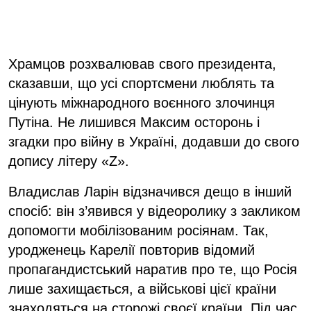
Храмцов розхвалював свого президента,
сказавши, що усі спортсмени люблять та
цінують міжнародного воєнного злочинця
Путіна. Не лишився Максим осторонь і
згадки про війну в Україні, додавши до свого
допису літеру «Z».
Владислав Ларін відзначився дещо в інший
спосіб: він з’явився у відеоролику з закликом
допомогти мобілізованим росіянам. Так,
уродженець Карелії повторив відомий
пропагандистський наратив про те, що Росія
лише захищається, а військові цієї країни
знаходяться на сторожі своєї країни. Під час