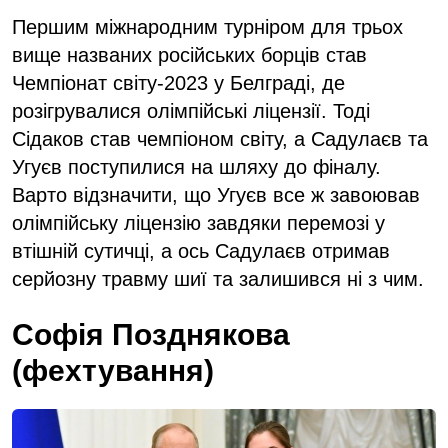
Першим міжнародним турніром для трьох
вище названих російських борців став
Чемпіонат світу-2023 у Белграді, де
розігрувалися олімпійські ліцензії. Тоді
Сідаков став чемпіоном світу, а Садулаєв та
Угуєв поступилися на шляху до фіналу.
Варто відзначити, що Угуєв все ж завоював
олімпійську ліцензію завдяки перемозі у
втішній сутичці, а ось Садулаєв отримав
серйозну травму шиї та залишився ні з чим.
Софія Позднякова
(фехтування)