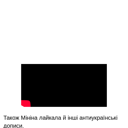
Також Мініна лайкала й інші антиукраїнські
дописи.