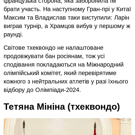
французька сторона, яка заборонила їм
брати участь. На наступному Гран-прі у Китаї
Максим та Владислав таки виступили: Ларін
виграв турнір, а Храмцов вибув у першому ж
раунді.
Світове тхеквондо не налаштоване
продовжувати бан росіянам, тож усі
сподівання покладаються на Міжнародний
олімпійський комітет, який перевірятиме
кожного з нейтральних атлетів у разі їхнього
відбору до Олімпіади-2024.
Тетяна Мініна (тхеквондо)