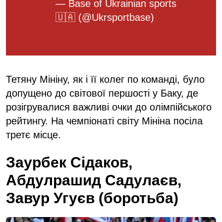
— Base of Ukrainian sports
🇺🇦 (@Ukrsportbase)
August
12, 2023
Тетяну Мініну, як і її колег по команді, було
допущено до світової першості у Баку, де
розігрувалися важливі очки до олімпійського
рейтингу. На чемпіонаті світу Мініна посіла
третє місце.
Заурбек Сідаков,
Абдулрашид Садулаєв,
Завур Угуєв (боротьба)