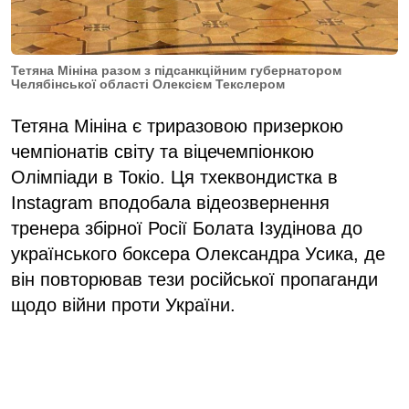
Тетяна Мініна разом з підсанкційним губернатором
Челябінської області Олексієм Текслером
Тетяна Мініна є триразовою призеркою
чемпіонатів світу та віцечемпіонкою
Олімпіади в Токіо. Ця тхеквондистка в
Instagram вподобала відеозвернення
тренера збірної Росії Болата Ізудінова до
українського боксера Олександра Усика, де
він повторював тези російської пропаганди
щодо війни проти України.