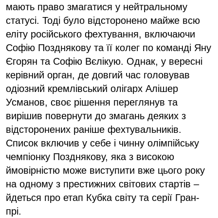
мають право змагатися у нейтральному
статусі. Тоді було відсторонено майже всю
еліту російського фехтування, включаючи
Софію Позднякову та її колег по команді Яну
Єгорян та Софію Вєлікую. Однак, у вересні
керівний орган, де довгий час головував
одіозний кремлівський олігарх Алішер
Усманов, своє рішення переглянув та
вирішив повернути до змагань деяких з
відсторонених раніше фехтувальників.
Список включив у себе і чинну олімпійську
чемпіонку Позднякову, яка з високою
ймовірністю може виступити вже цього року
на одному з престижних світових стартів –
йдеться про етап Кубка світу та серії Гран-
прі.