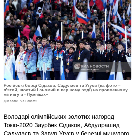
Російські борці Сідаков, Садулаєв та Угуєв (на фото –
п’ятий, шостий і сьомий в першому ряді) на провоєнному
мітингу в «Лужніках»
Джерело: Риа Новости
Володарі олімпійських золотих нагород
Токіо-2020 Заурбек Сідаков, Абдулрашид
Садулаєв та Завур Угуєв у березні минулого