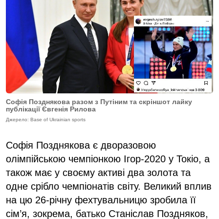
Софія Позднякова разом з Путіним та скріншот лайку
публікації Євгенія Рилова
Джерело: Base of Ukrainian sports
Софія Позднякова є дворазовою
олімпійською чемпіонкою Ігор-2020 у Токіо, а
також має у своєму активі два золота та
одне срібло чемпіонатів світу. Великий вплив
на цю 26-річну фехтувальницю зробила її
сім’я, зокрема, батько Станіслав Поздняков,