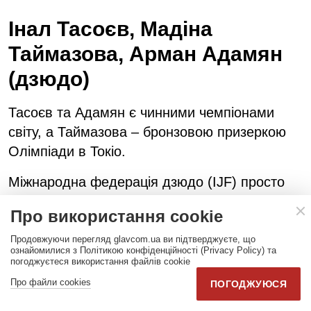
Інал Тасоєв, Мадіна
Таймазова, Арман Адамян
(дзюдо)
Тасоєв та Адамян є чинними чемпіонами
світу, а Таймазова – бронзовою призеркою
Олімпіади в Токіо.
Міжнародна федерація дзюдо (IJF) просто
закриває очі на пряму підтримку війни
Про використання cookie
росіянами. Коли ж журналісти задають про
це питання, то IJF відповідає, що була
Продовжуючи перегляд glavcom.ua ви підтверджуєте, що
ознайомилися з Політикою конфіденційності (Privacy Policy) та
проведена незалежна перевірка, але вона
погоджуєтеся використання файлів cookie
не виявила фактів підтримки війни.
Про файли cookies
ПОГОДЖУЮСЯ
Наприклад, Міжнародна федерація дзюдо не