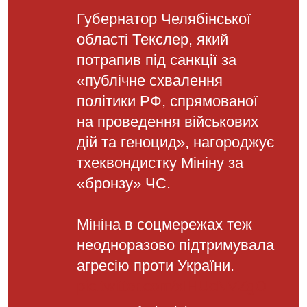
Губернатор Челябінської
області Текслер, який
потрапив під санкції за
«публічне схвалення
політики РФ, спрямованої
на проведення військових
дій та геноцид», нагороджує
тхеквондистку Мініну за
«бронзу» ЧС.
Мініна в соцмережах теж
неодноразово підтримувала
агресію проти України.
pic.twitter.com/xIHUcNVZgO