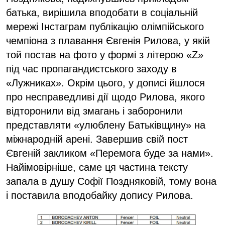
батька, вирішила вподобати в соціальній
мережі Інстаграм публікацію олімпійського
чемпіона з плавання Євгенія Рилова, у якій
той постав на фото у формі з літерою «Z»
під час пропагандистського заходу в
«Лужниках». Окрім цього, у дописі йшлося
про несправедливі дії щодо Рилова, якого
відторонили від змагань і заборонили
представляти «улюблену Батьківщину» на
міжнародній арені. Завершив свій пост
Євгеній закликом «Перемога буде за нами».
Найімовірніше, саме ця частина тексту
запала в душу Софії Поздняковій, тому вона
і поставила вподобайку допису Рилова.