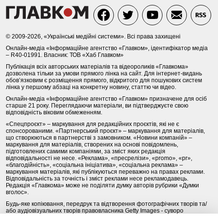
© 2009-2026, «Українські медійні системи». Всі права захищені
Онлайн-медіа «Інформаційне агентство «Главком», ідентифікатор медіа
– R40-01991. Власник: ТОВ «Хаб Главком»
Публікація всіх авторських матеріалів та відеороликів «Главкома»
дозволена тільки за умови прямого лінка на сайт. Для інтернет-видань
обов’язковим є розміщення прямого, відкритого для пошукових систем
лінка у першому абзаці на конкретну новину, статтю чи відео.
Онлайн-медіа «Інформаційне агентство «Главком» призначене для осіб
старше 21 року. Переглядаючи матеріали, ви підтверджуєте свою
відповідність віковим обмеженням.
«Спецпроєкт» – маркування для редакційних проєктів, які не є
спонсорованими. «Партнерський проєкт» – маркування для матеріалів,
що створюються в партнерстві з замовником. «Новини компаній» –
маркування для матеріалів, створених на основі повідомлень,
підготовлених самими компаніями, за зміст яких редакція
відповідальності не несе. «Реклама», «пресрелізи», «promo», «pr»,
«благодійність», «соціальна ініціатива», «соціальна реклама» –
маркування матеріалів, які публікуються переважно на правах реклами.
Відповідальність за точність і зміст реклами несе рекламодавець.
Редакція «Главкома» може не поділяти думку авторів рубрики «Думки
вголос».
Будь-яке копіювання, передрук та відтворення фотографічних творів та/
або аудіовізуальних творів правовласника Getty Images - суворо
забороняється.