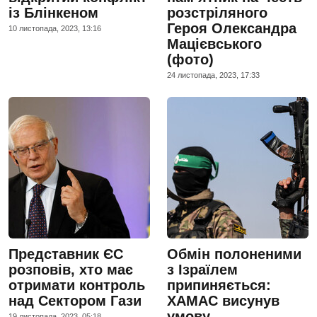
із Блінкеном
розстріляного
Героя Олександра
10 листопада, 2023, 13:16
Мацієвського
(фото)
24 листопада, 2023, 17:33
Представник ЄС
Обмін полоненими
розповів, хто має
з Ізраїлем
отримати контроль
припиняється:
над Сектором Гази
ХАМАС висунув
умову
19 листопада, 2023, 05:18