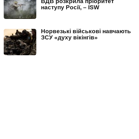
ВДВ розкрила пріоритет
наступу Росії, – ISW
Норвезькі військові навчають
ЗСУ «духу вікінгів»