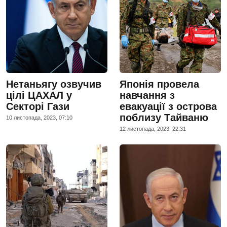
Нетаньягу озвучив
Японія провела
цілі ЦАХАЛ у
навчання з
Секторі Гази
евакуації з острова
поблизу Тайваню
10 листопада, 2023, 07:10
12 листопада, 2023, 22:31