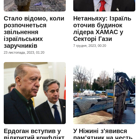
Стало відомо, коли
Нетаньяху: Ізраїль
розпочнеться
оточив будинок
звільнення
лідера ХАМАС у
ізраїльських
Секторі Гази
заручників
7 грудня, 2023, 00:20
23 листопада, 2023, 01:20
Ердоган вступив у
У Ніжині з'явився
відкритий конфлікт
пам’ятник на честь