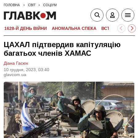
ГОЛОВНА
СВІТ
СОЦІУМ
1628-Й ДЕНЬ ВІЙНИ
АНОМАЛЬНА СПЕКА
ВСТУПНА КАМПА
ЦАХАЛ підтвердив капітуляцію
багатьох членів ХАМАС
Діана Гасюк
10 грудня, 2023, 03:40
glavcom.ua