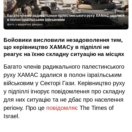
Багато членів радикального палестинського руху ХАМАС здалися
в полон ізраїльським військовим
фото з відкритих джерел
Бойовики висловили незадоволення тим,
що керівництво ХАМАСу в підпіллі не
реагує на їхню складну ситуацію на місцях
Багато членів радикального палестинського
руху ХАМАС здалися в полон ізраїльським
військовим у Секторі Гази. Керівництво руху
у підпіллі ігнорує повідомлення про складну
для них ситуацію та не дбає про населення
регіону. Про це
повідомляє
The Times of
Israel.