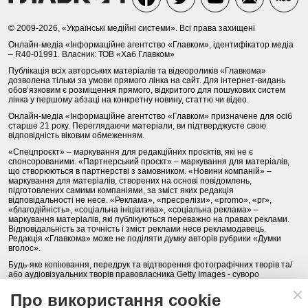
© 2009-2026, «Українські медійні системи». Всі права захищені
Онлайн-медіа «Інформаційне агентство «Главком», ідентифікатор медіа
– R40-01991. Власник: ТОВ «Хаб Главком»
Публікація всіх авторських матеріалів та відеороликів «Главкома»
дозволена тільки за умови прямого лінка на сайт. Для інтернет-видань
обов’язковим є розміщення прямого, відкритого для пошукових систем
лінка у першому абзаці на конкретну новину, статтю чи відео.
Онлайн-медіа «Інформаційне агентство «Главком» призначене для осіб
старше 21 року. Переглядаючи матеріали, ви підтверджуєте свою
відповідність віковим обмеженням.
«Спецпроєкт» – маркування для редакційних проєктів, які не є
спонсорованими. «Партнерський проєкт» – маркування для матеріалів,
що створюються в партнерстві з замовником. «Новини компаній» –
маркування для матеріалів, створених на основі повідомлень,
підготовлених самими компаніями, за зміст яких редакція
відповідальності не несе. «Реклама», «пресрелізи», «promo», «pr»,
«благодійність», «соціальна ініціатива», «соціальна реклама» –
маркування матеріалів, які публікуються переважно на правах реклами.
Відповідальність за точність і зміст реклами несе рекламодавець.
Редакція «Главкома» може не поділяти думку авторів рубрики «Думки
вголос».
Будь-яке копіювання, передрук та відтворення фотографічних творів та/
або аудіовізуальних творів правовласника Getty Images - суворо
забороняється.
Про використання cookie
Політика конфіденційності (Privacy Policy). Правила сайту