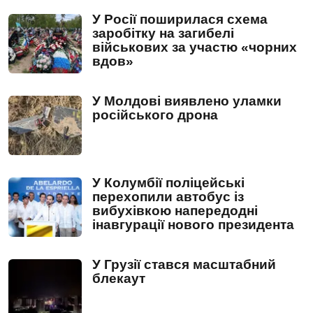
У Росії поширилася схема
заробітку на загибелі
військових за участю «чорних
вдов»
У Молдові виявлено уламки
російського дрона
У Колумбії поліцейські
перехопили автобус із
вибухівкою напередодні
інавгурації нового президента
У Грузії стався масштабний
блекаут