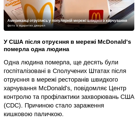
Американці отруїлись у популярній мережі швидкого харчування
фото із відкритих джерел
У США після отруєння в мережі McDonald's
померла одна людина
Одна людина померла, ще десять були
госпіталізовані в Сполучених Штатах після
отруєння в мережі ресторанів швидкого
харчування McDonald's, повідомляє Центр
контролю та профілактики захворювань США
(CDC). Причиною стало зараження
кишковою паличкою.