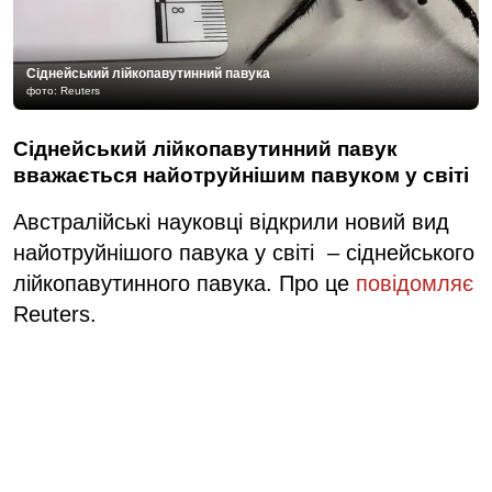
Сіднейський лійкопавутинний павука
фото: Reuters
Сіднейський лійкопавутинний павук
вважається найотруйнішим павуком у світі
Австралійські науковці відкрили новий вид
найотруйнішого павука у світі – сіднейського
лійкопавутинного павука. Про це
повідомляє
Reuters.