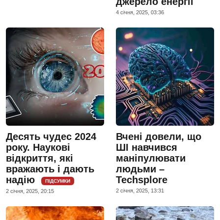
джерело енергії
4 сiчня, 2025, 03:36
Десять чудес 2024
Вчені довели, що
року. Наукові
ШІ навчився
відкриття, які
маніпулювати
вражають і дають
людьми –
надію
Techsplore
ПІДСУМКИ
2 сiчня, 2025, 13:31
2 сiчня, 2025, 20:15