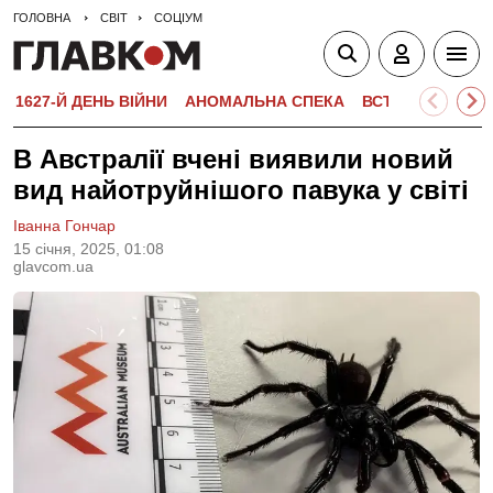
ГОЛОВНА
СВІТ
СОЦІУМ
1627-Й ДЕНЬ ВІЙНИ
АНОМАЛЬНА СПЕКА
ВСТУПНА КАМПА
В Австралії вчені виявили новий
вид найотруйнішого павука у світі
Іванна Гончар
15 сiчня, 2025, 01:08
glavcom.ua