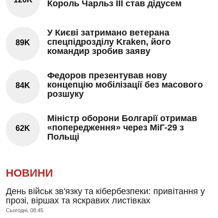
Король Чарльз III став дідусем
У Києві затримано ветерана
спецпідрозділу Kraken, його
89K
командир зробив заяву
Федоров презентував нову
концепцію мобілізації без масового
84K
розшуку
Міністр оборони Болгарії отримав
«попередження» через МіГ-29 з
62K
Польщі
НОВИНИ
День військ зв'язку та кібербезпеки: привітання у
прозі, віршах та яскравих листівках
Сьогодні, 08:45