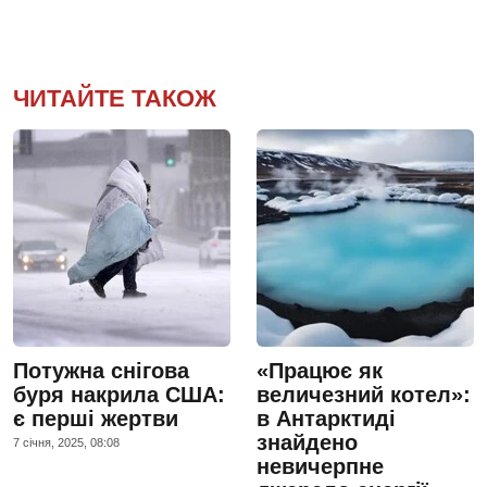
ЧИТАЙТЕ ТАКОЖ
Потужна снігова
«Працює як
буря накрила США:
величезний котел»:
є перші жертви
в Антарктиді
знайдено
7 сiчня, 2025, 08:08
невичерпне