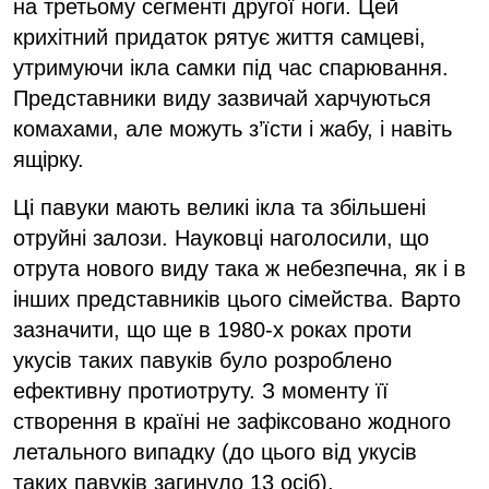
на третьому сегменті другої ноги. Цей
крихітний придаток рятує життя самцеві,
утримуючи ікла самки під час спарювання.
Представники виду зазвичай харчуються
комахами, але можуть з’їсти і жабу, і навіть
ящірку.
Ці павуки мають великі ікла та збільшені
отруйні залози. Науковці наголосили, що
отрута нового виду така ж небезпечна, як і в
інших представників цього сімейства. Варто
зазначити, що ще в 1980-х роках проти
укусів таких павуків було розроблено
ефективну протиотруту. З моменту її
створення в країні не зафіксовано жодного
летального випадку (до цього від укусів
таких павуків загинуло 13 осіб).