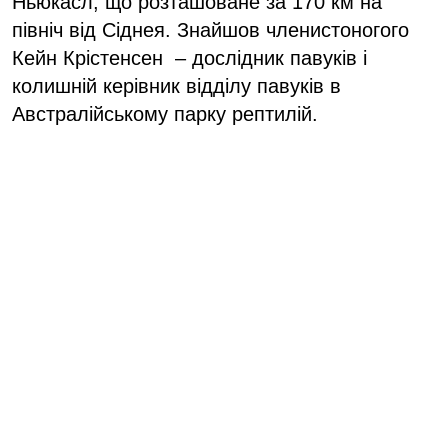
Ньюкасл, що розташоване за 170 км на
північ від Сіднея. Знайшов членистоногого
Кейн Крістенсен – дослідник павуків і
колишній керівник відділу павуків в
Австралійському парку рептилій.