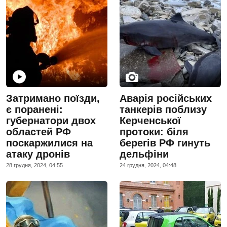
Затримано поїзди,
Аварія російських
є поранені:
танкерів поблизу
губернатори двох
Керченської
областей РФ
протоки: біля
поскаржилися на
берегів РФ гинуть
атаку дронів
дельфіни
28 грудня, 2024, 04:55
24 грудня, 2024, 04:48