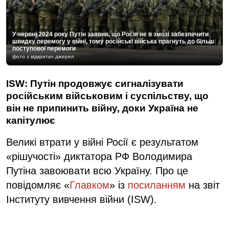
У червні 2024 року Путін заявив, що Росія не в змозі забезпечити
швидку перемогу у війні, тому російські війська прагнуть до більш
поступової перемоги
фото з відкритих джерел
ISW: Путін продовжує сигналізувати
російським військовим і суспільству, що
він не припинить війну, доки Україна не
капітулює
Великі втрати у війні Росії є результатом
«рішучості» диктатора РФ Володимира
Путіна завоювати всю Україну. Про це
повідомляє «
Главком
» із
посиланням
на звіт
Інституту вивчення війни (ISW).