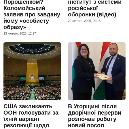
Порошенком?
інститут з системи
Коломойський
російської
заявив про завдану
оборонки (відео)
йому «особисту
20 лютого, 2025, 00:13
образу»
13 лютого, 2025, 12:27
США закликають
В Угорщині після
ООН голосувати за
дворічної перерви
їхній варіант
розпочав роботу
резолюції щодо
новий посол