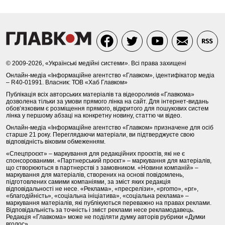
© 2009-2026, «Українські медійні системи». Всі права захищені
Онлайн-медіа «Інформаційне агентство «Главком», ідентифікатор медіа
– R40-01991. Власник: ТОВ «Хаб Главком»
Публікація всіх авторських матеріалів та відеороликів «Главкома»
дозволена тільки за умови прямого лінка на сайт. Для інтернет-видань
обов’язковим є розміщення прямого, відкритого для пошукових систем
лінка у першому абзаці на конкретну новину, статтю чи відео.
Онлайн-медіа «Інформаційне агентство «Главком» призначене для осіб
старше 21 року. Переглядаючи матеріали, ви підтверджуєте свою
відповідність віковим обмеженням.
«Спецпроєкт» – маркування для редакційних проєктів, які не є
спонсорованими. «Партнерський проєкт» – маркування для матеріалів,
що створюються в партнерстві з замовником. «Новини компаній» –
маркування для матеріалів, створених на основі повідомлень,
підготовлених самими компаніями, за зміст яких редакція
відповідальності не несе. «Реклама», «пресрелізи», «promo», «pr»,
«благодійність», «соціальна ініціатива», «соціальна реклама» –
маркування матеріалів, які публікуються переважно на правах реклами.
Відповідальність за точність і зміст реклами несе рекламодавець.
Редакція «Главкома» може не поділяти думку авторів рубрики «Думки
вголос».