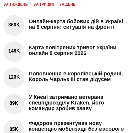
ЗА ТИЖДЕНЬ
ЗА ТРИ ДНІ
ЗА ДЕНЬ
Онлайн-карта бойових дій в Україні
360K
на 8 серпня: ситуація на фронті
Карта повітряних тривог України
146K
онлайн 8 серпня 2026
Поповнення в королівській родині.
120K
Король Чарльз III став дідусем
У Києві затримано ветерана
спецпідрозділу Kraken, його
89K
командир зробив заяву
Федоров презентував нову
концепцію мобілізації без масового
85K