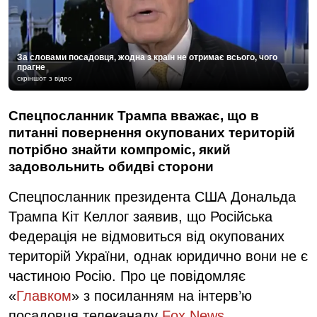
За словами посадовця, жодна з країн не отримає всього, чого
прагне
скріншот з відео
Спецпосланник Трампа вважає, що в
питанні повернення окупованих територій
потрібно знайти компроміс, який
задовольнить обидві сторони
Спецпосланник президента США Дональда
Трампа Кіт Келлог заявив, що Російська
Федерація не відмовиться від окупованих
територій України, однак юридично вони не є
частиною Росію. Про це повідомляє
«
Главком
» з посиланням на інтерв’ю
посадовця телеканалу
Fox News
.