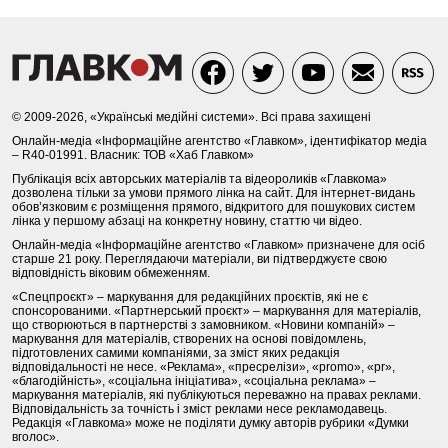
© 2009-2026, «Українські медійні системи». Всі права захищені
Онлайн-медіа «Інформаційне агентство «Главком», ідентифікатор медіа
– R40-01991. Власник: ТОВ «Хаб Главком»
Публікація всіх авторських матеріалів та відеороликів «Главкома»
дозволена тільки за умови прямого лінка на сайт. Для інтернет-видань
обов’язковим є розміщення прямого, відкритого для пошукових систем
лінка у першому абзаці на конкретну новину, статтю чи відео.
Онлайн-медіа «Інформаційне агентство «Главком» призначене для осіб
старше 21 року. Переглядаючи матеріали, ви підтверджуєте свою
відповідність віковим обмеженням.
«Спецпроєкт» – маркування для редакційних проєктів, які не є
спонсорованими. «Партнерський проєкт» – маркування для матеріалів,
що створюються в партнерстві з замовником. «Новини компаній» –
маркування для матеріалів, створених на основі повідомлень,
підготовлених самими компаніями, за зміст яких редакція
відповідальності не несе. «Реклама», «пресрелізи», «promo», «pr»,
«благодійність», «соціальна ініціатива», «соціальна реклама» –
маркування матеріалів, які публікуються переважно на правах реклами.
Відповідальність за точність і зміст реклами несе рекламодавець.
Редакція «Главкома» може не поділяти думку авторів рубрики «Думки
вголос».