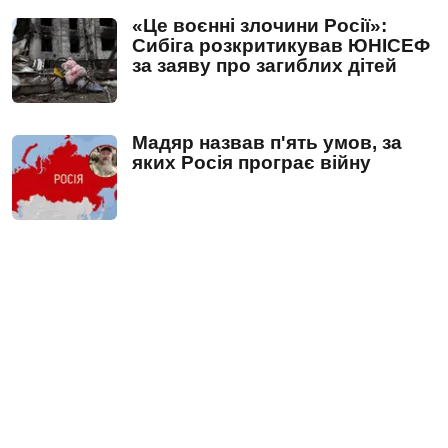
«Це воєнні злочини Росії»:
Сибіга розкритикував ЮНІСЕФ
за заяву про загиблих дітей
Мадяр назвав п'ять умов, за
яких Росія програє війну