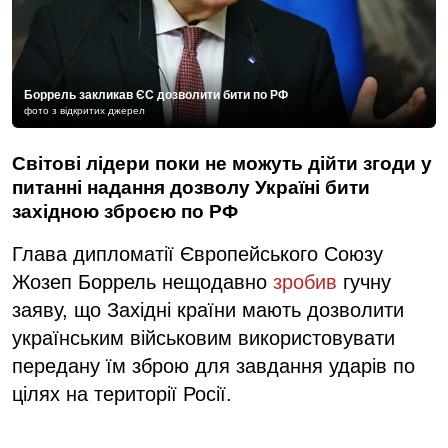
Боррель закликав ЄС дозволити бити по РФ
фото з відкритих джерел
Світові лідери поки не можуть дійти згоди у
питанні надання дозволу Україні бити
західною зброєю по РФ
Глава дипломатії Європейського Союзу
Жозеп Боррель нещодавно
зробив
гучну
заяву, що Західні країни мають дозволити
українським військовим використовувати
передану їм зброю для завдання ударів по
цілях на території Росії.