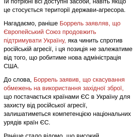
їй потрібні всі доступні засоби, навіть якщо
це стосується території держави-агресора.
Нагадаємо, раніше
Боррель заявляв, що
Європейський Союз продовжить
підтримувати Україну,
яка чинить спротив
російській агресії, і ця позиція не залежатиме
від того, що робитиме нова адміністрація
США.
До слова,
Боррель заявив, що скасування
обмежень на використання західної зброї,
що постачається країнами ЄС в Україну для
захисту від російської агресії,
залишатиметься компетенцією національних
урядів країн ЄС.
Раніше стало відомо, що високий