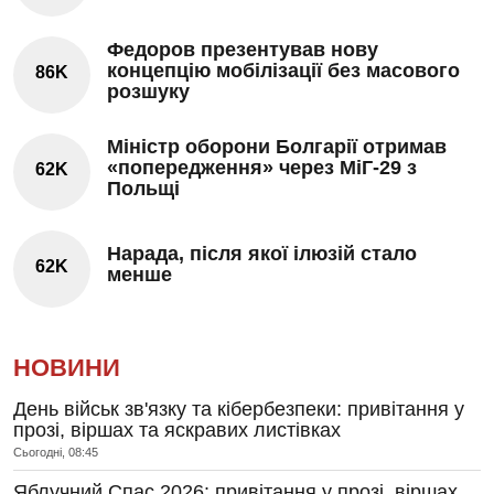
Федоров презентував нову
концепцію мобілізації без масового
86K
розшуку
Міністр оборони Болгарії отримав
«попередження» через МіГ-29 з
62K
Польщі
Нарада, після якої ілюзій стало
62K
менше
НОВИНИ
День військ зв'язку та кібербезпеки: привітання у
прозі, віршах та яскравих листівках
Сьогодні, 08:45
Яблучний Спас 2026: привітання у прозі, віршах