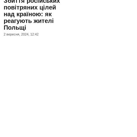
Збиття російських
повітряних цілей
над країною: як
реагують жителі
Польщі
2 вересня, 2024, 12:42