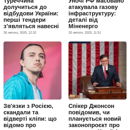
Туреччина
Уночі РФ масовано
долучиться до
атакувала газову
відбудови України:
інфраструктуру:
перші тендери
деталі від
з’являться навесні
Міненерго
26 лютого, 2025, 12:32
20 лютого, 2025, 11:51
Зв'язки з Росією,
Спікер Джонсон
скандали та
повідомив, чи
відверті кліпи: що
планується новий
відомо про
законопроєкт про