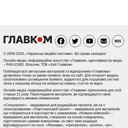
© 2009-2026, «Українські медійні системи». Всі права захищені
Онлайн-медіа «Інформаційне агентство «Главком», ідентифікатор медіа
– R40-01991. Власник: ТОВ «Хаб Главком»
Публікація всіх авторських матеріалів та відеороликів «Главкома»
дозволена тільки за умови прямого лінка на сайт. Для інтернет-видань
обов’язковим є розміщення прямого, відкритого для пошукових систем
лінка у першому абзаці на конкретну новину, статтю чи відео.
Онлайн-медіа «Інформаційне агентство «Главком» призначене для осіб
старше 21 року. Переглядаючи матеріали, ви підтверджуєте свою
відповідність віковим обмеженням.
«Спецпроєкт» – маркування для редакційних проєктів, які не є
спонсорованими. «Партнерський проєкт» – маркування для матеріалів,
що створюються в партнерстві з замовником. «Новини компаній» –
маркування для матеріалів, створених на основі повідомлень,
підготовлених самими компаніями, за зміст яких редакція
відповідальності не несе. «Реклама», «пресрелізи», «promo», «pr»,