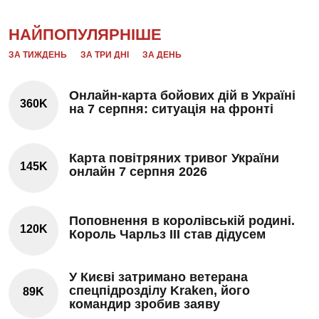
НАЙПОПУЛЯРНІШЕ
ЗА ТИЖДЕНЬ
ЗА ТРИ ДНІ
ЗА ДЕНЬ
Онлайн-карта бойових дій в Україні
360K
на 7 серпня: ситуація на фронті
Карта повітряних тривог України
145K
онлайн 7 серпня 2026
Поповнення в королівській родині.
120K
Король Чарльз III став дідусем
У Києві затримано ветерана
спецпідрозділу Kraken, його
89K
командир зробив заяву