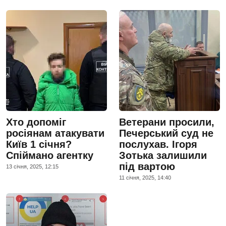
Хто допоміг
Ветерани просили,
росіянам атакувати
Печерський суд не
Київ 1 січня?
послухав. Ігоря
Спіймано агентку
Зотька залишили
під вартою
13 сiчня, 2025, 12:15
11 сiчня, 2025, 14:40