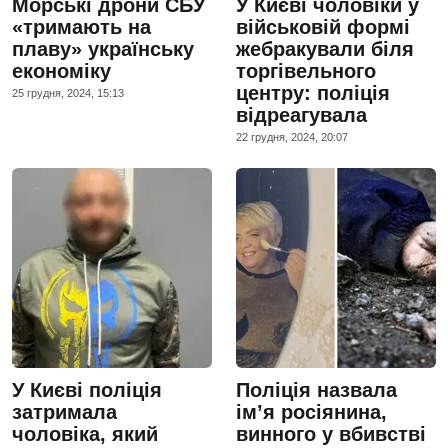
Морські дрони СБУ
У Києві чоловіки у
«тримають на
військовій формі
плаву» українську
жебракували біля
економіку
торгівельного
центру: поліція
25 грудня, 2024, 15:13
відреагувала
22 грудня, 2024, 20:07
У Києві поліція
Поліція назвала
затримала
імʼя росіянина,
чоловіка, який
винного у вбивстві