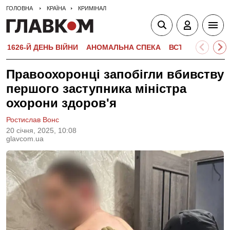
ГОЛОВНА
КРАЇНА
КРИМІНАЛ
1626-Й ДЕНЬ ВІЙНИ
АНОМАЛЬНА СПЕКА
ВСТУПНА КАМПА
Правоохоронці запобігли вбивству
першого заступника міністра
охорони здоров'я
Ростислав Вонс
20 сiчня, 2025, 10:08
glavcom.ua