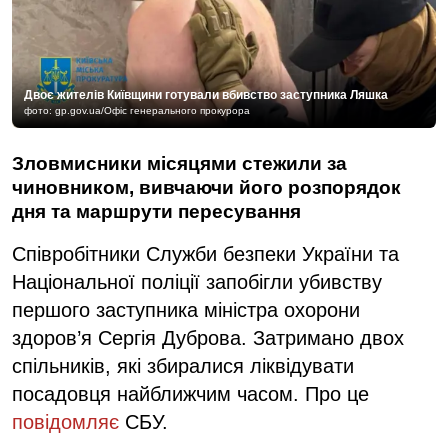
Двоє жителів Київщини готували вбивство заступника Ляшка
фото: gp.gov.ua/Офіс генерального прокурора
Зловмисники місяцями стежили за
чиновником, вивчаючи його розпорядок
дня та маршрути пересування
Співробітники Служби безпеки України та
Національної поліції запобігли убивству
першого заступника міністра охорони
здоров’я Сергія Дуброва. Затримано двох
спільників, які збиралися ліквідувати
посадовця найближчим часом. Про це
повідомляє
СБУ.