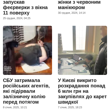
запускав
жінки з червоним
феєрверки з вікна
манікюром
11 поверху
30 грудня, 2024, 14:14
25 грудня, 2024, 04:25
СБУ затримала
У Києві викрито
російських агентів,
розкрадання понад
які підірвали
6 млн грн на
залізничну колію
закупівлях до карет
перед потягом
швидкої
8 сiчня, 2025, 10:21
7 сiчня, 2025, 18:23