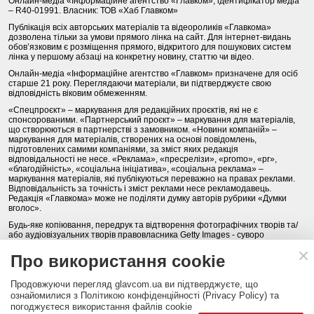
Онлайн-медіа «Інформаційне агентство «Главком», ідентифікатор медіа
– R40-01991. Власник: ТОВ «Хаб Главком»
Публікація всіх авторських матеріалів та відеороликів «Главкома»
дозволена тільки за умови прямого лінка на сайт. Для інтернет-видань
обов’язковим є розміщення прямого, відкритого для пошукових систем
лінка у першому абзаці на конкретну новину, статтю чи відео.
Онлайн-медіа «Інформаційне агентство «Главком» призначене для осіб
старше 21 року. Переглядаючи матеріали, ви підтверджуєте свою
відповідність віковим обмеженням.
«Спецпроєкт» – маркування для редакційних проєктів, які не є
спонсорованими. «Партнерський проєкт» – маркування для матеріалів,
що створюються в партнерстві з замовником. «Новини компаній» –
маркування для матеріалів, створених на основі повідомлень,
підготовлених самими компаніями, за зміст яких редакція
відповідальності не несе. «Реклама», «пресрелізи», «promo», «pr»,
«благодійність», «соціальна ініціатива», «соціальна реклама» –
маркування матеріалів, які публікуються переважно на правах реклами.
Відповідальність за точність і зміст реклами несе рекламодавець.
Редакція «Главкома» може не поділяти думку авторів рубрики «Думки
вголос».
Будь-яке копіювання, передрук та відтворення фотографічних творів та/
або аудіовізуальних творів правовласника Getty Images - суворо
забороняється.
Про використання cookie
Політика конфіденційності (Privacy Policy). Правила сайту
Продовжуючи перегляд glavcom.ua ви підтверджуєте, що
КОНТАКТИ
НАША КОМАНДА
АРХІВ
ознайомилися з Політикою конфіденційності (Privacy Policy) та
погоджуєтеся використання файлів cookie
Партнери:
DepositPhotos.com
,
opendatabot.ua