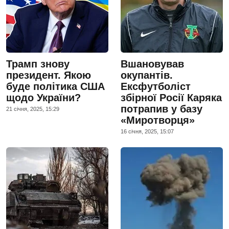
Трамп знову
Вшановував
президент. Якою
окупантів.
буде політика США
Ексфутболіст
щодо України?
збірної Росії Каряка
потрапив у базу
21 сiчня, 2025, 15:29
«Миротворця»
16 сiчня, 2025, 15:07