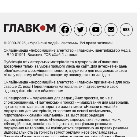
© 2009-2026, «Українські медійні системи». Всі права захищені
Онлайн-медіа «Інформаційне агентство «Главком», ідентифікатор медіа
– R40-01991. Власник: ТОВ «Хаб Главком»
Публікація всіх авторських матеріалів та відеороликів «Главкома»
дозволена тільки за умови прямого лінка на сайт. Для інтернет-видань
обов’язковим є розміщення прямого, відкритого для пошукових систем
лінка у першому абзаці на конкретну новину, статтю чи відео.
Онлайн-медіа «Інформаційне агентство «Главком» призначене для осіб
старше 21 року. Переглядаючи матеріали, ви підтверджуєте свою
відповідність віковим обмеженням.
«Спецпроєкт» – маркування для редакційних проєктів, які не є
спонсорованими. «Партнерський проєкт» – маркування для матеріалів,
що створюються в партнерстві з замовником. «Новини компаній» –
маркування для матеріалів, створених на основі повідомлень,
підготовлених самими компаніями, за зміст яких редакція
відповідальності не несе. «Реклама», «пресрелізи», «promo», «pr»,
«благодійність», «соціальна ініціатива», «соціальна реклама» –
маркування матеріалів, які публікуються переважно на правах реклами.
Відповідальність за точність і зміст реклами несе рекламодавець.
Редакція «Главкома» може не поділяти думку авторів рубрики «Думки