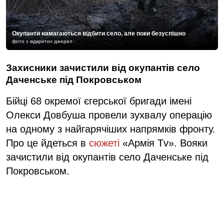
Окупанти намагаються відбити село, але поки безуспішно
фото з відкритих джерел
Захисники зачистили від окупантів село
Даченське під Покровськом
Бійці 68 окремої єгерської бригади імені
Олекси Довбуша провели зухвалу операцію
на одному з найгарячіших напрямків фронту.
Про це йдеться в
сюжеті
«Армія Tv». Вояки
зачистили від окупантів село Даченське під
Покровськом.