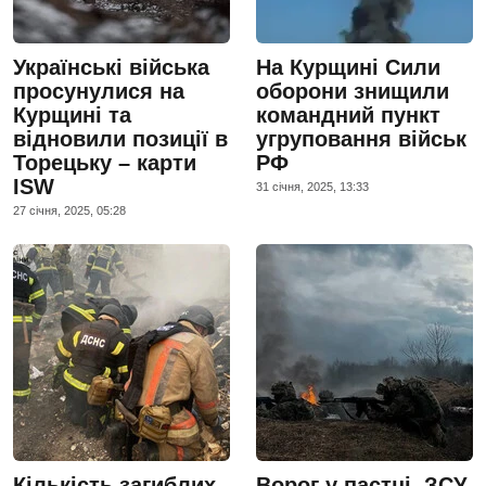
Українські війська
На Курщині Сили
просунулися на
оборони знищили
Курщині та
командний пункт
відновили позиції в
угруповання військ
Торецьку – карти
РФ
ISW
31 сiчня, 2025, 13:33
27 сiчня, 2025, 05:28
Кількість загиблих
Ворог у пастці. ЗСУ