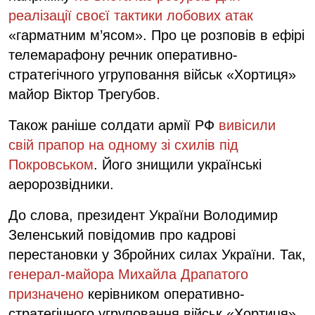
реалізації своєї тактики лобових атак
«гарматним м’ясом». Про це розповів в ефірі
телемарафону речник оперативно-
стратегічного угруповання військ «Хортиця»
майор Віктор Трегубов.
Також раніше солдати армії РФ
вивісили
свій прапор на одному зі схилів під
Покровськом
. Його знищили українські
аеророзвідники.
До слова, президент України Володимир
Зеленський повідомив про кадрові
перестановки у Збройних силах України. Так,
генерал-майора Михайла Драпатого
призначено
керівником оперативно-
стратегічного угруповання військ «Хортиця».