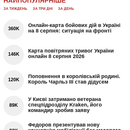
НАЙПОПУЛЯРНІШЕ
ЗА ТИЖДЕНЬ
ЗА ТРИ ДНІ
ЗА ДЕНЬ
Онлайн-карта бойових дій в Україні
360K
на 8 серпня: ситуація на фронті
Карта повітряних тривог України
146K
онлайн 8 серпня 2026
Поповнення в королівській родині.
120K
Король Чарльз III став дідусем
У Києві затримано ветерана
спецпідрозділу Kraken, його
89K
командир зробив заяву
Федоров презентував нову