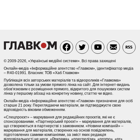
© 2009-2026, «Українські медійні системи». Всі права захищені
Онлайн-медіа «Інформаційне агентство «Главком», ідентифікатор медіа
– R40-01991. Власник: ТОВ «Хаб Главком»
Публікація всіх авторських матеріалів та відеороликів «Главкома»
дозволена тільки за умови прямого лінка на сайт. Для інтернет-видань
обов’язковим є розміщення прямого, відкритого для пошукових систем
лінка у першому абзаці на конкретну новину, статтю чи відео.
Онлайн-медіа «Інформаційне агентство «Главком» призначене для осіб
старше 21 року. Переглядаючи матеріали, ви підтверджуєте свою
відповідність віковим обмеженням.
«Спецпроєкт» – маркування для редакційних проєктів, які не є
спонсорованими. «Партнерський проєкт» – маркування для матеріалів,
що створюються в партнерстві з замовником. «Новини компаній» –
маркування для матеріалів, створених на основі повідомлень,
підготовлених самими компаніями, за зміст яких редакція
відповідальності не несе. «Реклама», «пресрелізи», «promo», «pr»,