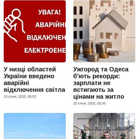
У низці областей
Ужгород та Одеса
України введено
б'ють рекорди:
аварійні
зарплати не
відключення світла
встигають за
цінами на житло
15 сiчня, 2025, 08:03
10 сiчня, 2025, 05:06