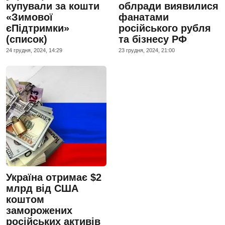
купували за кошти
облради виявилися
«Зимової
фанатами
єПідтримки»
російського рубля
(список)
та бізнесу РФ
24 грудня, 2024, 14:29
23 грудня, 2024, 21:00
Україна отримає $2
млрд від США
коштом
заморожених
російських активів