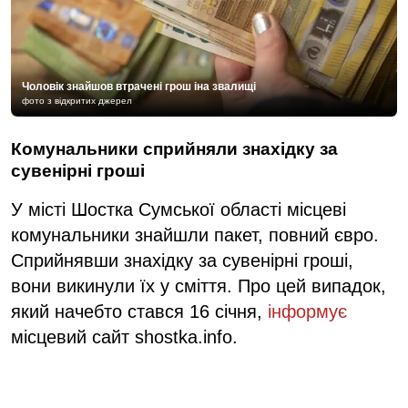
Чоловік знайшов втрачені грош іна звалищі
фото з відкритих джерел
Комунальники сприйняли знахідку за
сувенірні гроші
У місті Шостка Сумської області місцеві
комунальники знайшли пакет, повний євро.
Сприйнявши знахідку за сувенірні гроші,
вони викинули їх у сміття. Про цей випадок,
який начебто стався 16 січня,
інформує
місцевий сайт shostka.info.