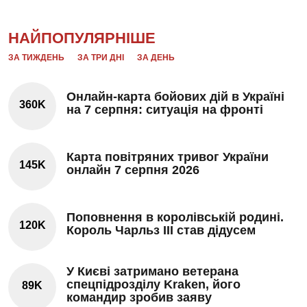
НАЙПОПУЛЯРНІШЕ
ЗА ТИЖДЕНЬ
ЗА ТРИ ДНІ
ЗА ДЕНЬ
Онлайн-карта бойових дій в Україні
360K
на 7 серпня: ситуація на фронті
Карта повітряних тривог України
145K
онлайн 7 серпня 2026
Поповнення в королівській родині.
120K
Король Чарльз III став дідусем
У Києві затримано ветерана
спецпідрозділу Kraken, його
89K
командир зробив заяву