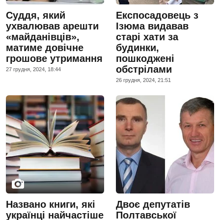
Суддя, який
Експосадовець з
ухвалював арешти
Ізюма видавав
«майданівців»,
старі хати за
матиме довічне
будинки,
грошове утримання
пошкоджені
обстрілами
27 грудня, 2024, 18:44
26 грудня, 2024, 21:51
Названо книги, які
Двоє депутатів
українці найчастіше
Полтавської