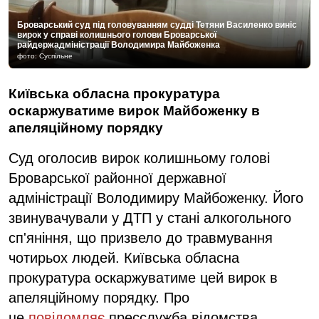
Броварський суд під головуванням судді Тетяни Василенко виніс
вирок у справі колишнього голови Броварської
райдержадміністрації Володимира Майбоженка
фото: Суспільне
Київська обласна прокуратура
оскаржуватиме вирок Майбоженку в
апеляційному порядку
Суд оголосив вирок колишньому голові
Броварської районної державної
адміністрації Володимиру Майбоженку. Його
звинувачували у ДТП у стані алкогольного
сп'яніння, що призвело до травмування
чотирьох людей. Київська обласна
прокуратура оскаржуватиме цей вирок в
апеляційному порядку. Про
це
повідомляє
пресслужба відомства.