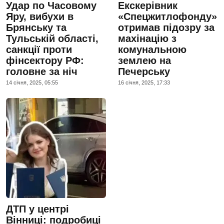
Удар по Часовому
Екскерівник
Яру, вибухи в
«Спецжитлофонду»
Брянську та
отримав підозру за
Тульській області,
махінацію з
санкції проти
комунальною
фінсектору РФ:
землею на
головне за ніч
Печерську
14 сiчня, 2025, 05:55
16 сiчня, 2025, 17:33
ДТП у центрі
Вінниці: подробиці