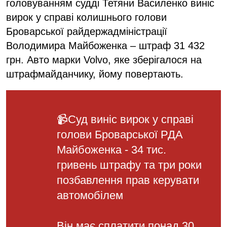
головуванням судді Тетяни Василенко виніс
вирок у справі колишнього голови
Броварської райдержадміністрації
Володимира Майбоженка – штраф 31 432
грн. Авто марки Volvo, яке зберігалося на
штрафмайданчику, йому повертають.
📹Суд виніс вирок у справі
голови Броварської РДА
Майбоженка - 34 тис.
гривень штрафу та три роки
позбавлення прав керувати
автомобілем
Він має сплатити понад 30