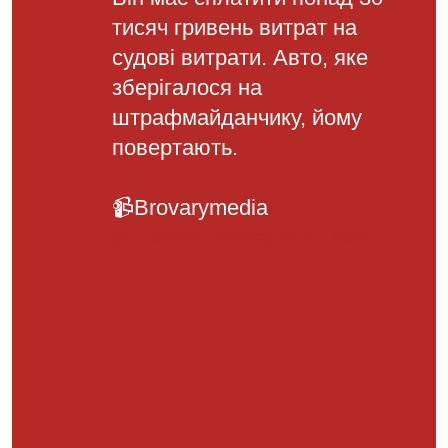
тисяч гривень витрат на
судові витрати. Авто, яке
зберігалося на
штрафмайданчику, йому
повертають.
📹Brovarymedia
pic.twitter.com/a0WYz7MtFl