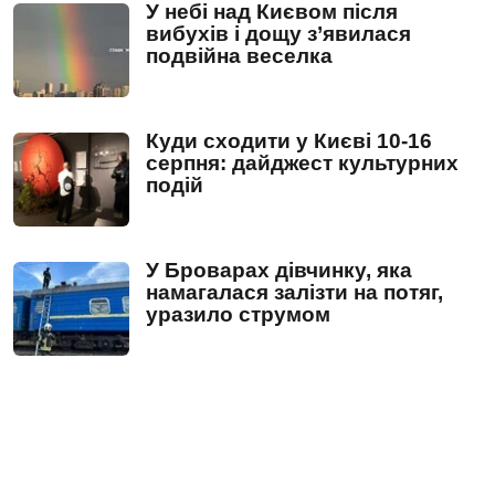
У небі над Києвом після
вибухів і дощу з’явилася
подвійна веселка
Куди сходити у Києві 10-16
серпня: дайджест культурних
подій
У Броварах дівчинку, яка
намагалася залізти на потяг,
уразило струмом