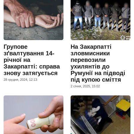
Групове
На Закарпатті
зґвалтування 14-
зловмисники
річної на
перевозили
Закарпатті: справа
ухилянтів до
знову затягується
Румунії на підводі
під купою сміття
28 грудня, 2024, 12:13
2 сiчня, 2025, 15:02