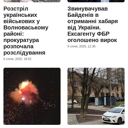
Розстріл
Звинувачував
українських
Байденів в
військових у
отриманні хабаря
Волноваському
від України.
районі:
Ексагенту ФБР
прокуратура
оголошено вирок
розпочала
9 сiчня, 2025, 12:36
розслідування
6 сiчня, 2025, 18:52