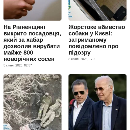
На Рівненщині
Жорстоке вбивство
викрито посадовця,
собаки у Києві:
який за хабар
затриманому
дозволив вирубати
повідомлено про
майже 800
підозру
новорічних сосен
8 сiчня, 2025, 17:21
5 сiчня, 2025, 02:57