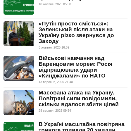
10 жовтня, 2025 05:50
«Путін просто сміється»:
Зеленський після атаки на
Україну різко звернувся до
Заходу
5 жовтня, 2025 16:59
Військові навчання над
Баренцовим морем: Росія
відпрацювала удари
«Кинджалами» по НАТО
13 вересня, 2025 21:40
Масована атака на Україну.
Повітряні сили повідомили,
скільки вдалося збити цілей
28 серпня, 2025 09:54
В Україні масштабна повітряна
тривога тривала 20 хвилин