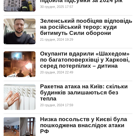
підбила підсумки за 2024 рік
30 грудня, 2025 17:57
Зеленський пообіцяв відповідь
на російський терор: куди
битимуть Сили оборони
21 грудня, 2024 19:29
Окупанти вдарили «Шахедом»
по багатоповерхівці у Харкові,
серед потерпілих – дитина
20 грудня, 2024 22:49
Ракетна атака на Київ: скільки
будинків залишаються без
тепла
20 грудня, 2024 17:59
Низка посольств у Києві була
пошкоджена внаслідок атаки
РФ