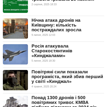
2 серпня, 2025 18:33
Нічна атака дронів на
Київщину: кількість
постраждалих зросла
9 липня, 2025 12:03
Росія атакувала
Старокостянтинів
«Кинджалами»
5 липня, 2025 18:30
Повітряні сили показали
програміста, який збив перший
у світі «Кинджал»
4 травня, 2025 20:24
Понад 1300 дронів і 500
повітряних тривог. КМВА