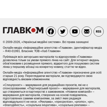
© 2009-2026, «Українські медійні системи». Всі права захищені
Онлайн-медіа «Інформаційне агентство «Главком», ідентифікатор медіа
– R40-01991. Власник: ТОВ «Хаб Главком»
Публікація всіх авторських матеріалів та відеороликів «Главкома»
дозволена тільки за умови прямого лінка на сайт. Для інтернет-видань
обов’язковим є розміщення прямого, відкритого для пошукових систем
лінка у першому абзаці на конкретну новину, статтю чи відео.
Онлайн-медіа «Інформаційне агентство «Главком» призначене для осіб
старше 21 року. Переглядаючи матеріали, ви підтверджуєте свою
відповідність віковим обмеженням.
«Спецпроєкт» – маркування для редакційних проєктів, які не є
спонсорованими. «Партнерський проєкт» – маркування для матеріалів,
що створюються в партнерстві з замовником. «Новини компаній» –
маркування для матеріалів, створених на основі повідомлень,
підготовлених самими компаніями, за зміст яких редакція
відповідальності не несе. «Реклама», «пресрелізи», «promo», «pr»,
«благодійність», «соціальна ініціатива», «соціальна реклама» –