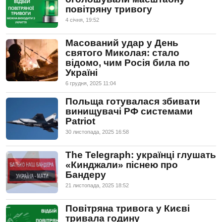
повітряну тривогу
4 сiчня, 19:52
Масований удар у День
святого Миколая: стало
відомо, чим Росія била по
Україні
6 грудня, 2025 11:04
Польща готувалася збивати
винищувачі РФ системами
Patriot
30 листопада, 2025 16:58
The Telegraph: українці глушать
«Кинджали» піснею про
Бандеру
21 листопада, 2025 18:52
Повітряна тривога у Києві
тривала годину