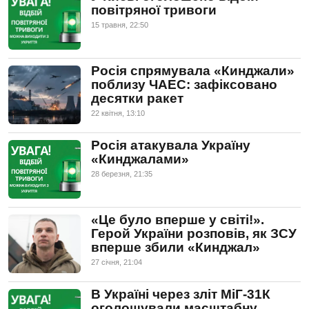
повітряної тривоги
15 травня, 22:50
Росія спрямувала «Кинджали»
поблизу ЧАЕС: зафіксовано
десятки ракет
22 квiтня, 13:10
Росія атакувала Україну
«Кинджалами»
28 березня, 21:35
«Це було вперше у світі!».
Герой України розповів, як ЗСУ
вперше збили «Кинджал»
27 сiчня, 21:04
В Україні через зліт МіГ-31К
оголошували масштабну