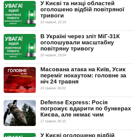
У Києві та низці областей
оголошено відбій повітряної
тривоги
23 червня, 22:19
В Україні через зліт МіГ-31К
оголошували масштабну
повітряну тривогу
20 червня, 19:04
Масована атака на Київ, Усик
переміг нокаутом: головне за
ніч 24 травня
24 травня, 06:02
Defense Express: Росія
погрожує вдарити по бункерах
Києва, але немає чим
17 травня, 05:10
У Києві оголошено відбій