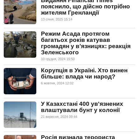
Видання Financial Times
пояснило, що дійсно потрібно
жителям Гренландії
13 сiчня, 2025 15:14
Режим Асада протягом
багатьох років катував
громадян у вʼязницях: реакція
Зеленського
10 грудня, 2024 15:50
Корупція в Україні. Хто винен
більше: влада чи народ?
6 жовтня, 2024 12:02
У Казахстані 400 ув'язнених
влаштували бунт у колонії
21 вересня, 2024 09:44
Росія визнала терориста