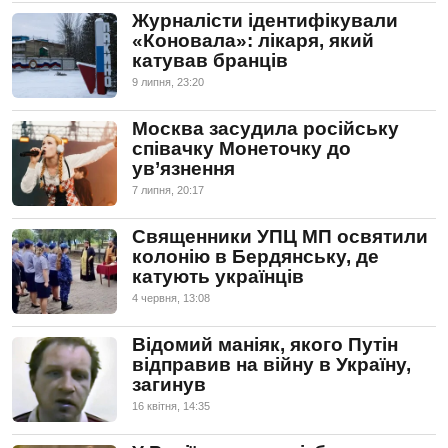
Журналісти ідентифікували
«Коновала»: лікаря, який
катував бранців
9 липня, 23:20
Москва засудила російську
співачку Монеточку до
ув’язнення
7 липня, 20:17
Священники УПЦ МП освятили
колонію в Бердянську, де
катують українців
4 червня, 13:08
Відомий маніяк, якого Путін
відправив на війну в Україну,
загинув
16 квiтня, 14:35