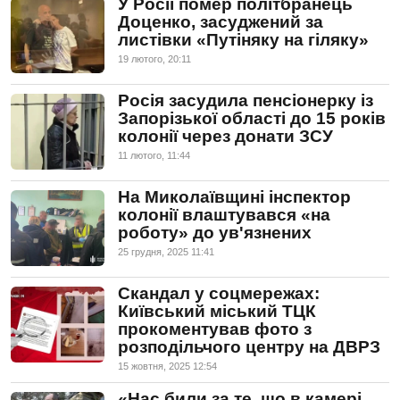
У Росії помер політбранець
Доценко, засуджений за
листівки «Путіняку на гіляку»
19 лютого, 20:11
Росія засудила пенсіонерку із
Запорізької області до 15 років
колонії через донати ЗСУ
11 лютого, 11:44
На Миколаївщині інспектор
колонії влаштувався «на
роботу» до ув'язнених
25 грудня, 2025 11:41
Скандал у соцмережах:
Київський міський ТЦК
прокоментував фото з
розподільчого центру на ДВРЗ
15 жовтня, 2025 12:54
«Нас били за те, що в камері