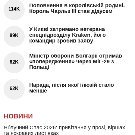
Поповнення в королівській родині.
114K
Король Чарльз III став дідусем
У Києві затримано ветерана
спецпідрозділу Kraken, його
89K
командир зробив заяву
Міністр оборони Болгарії отримав
«попередження» через МіГ-29 з
62K
Польщі
Нарада, після якої ілюзій стало
62K
менше
НОВИНИ
Яблучний Спас 2026: привітання у прозі, віршах
та яскравих листівках