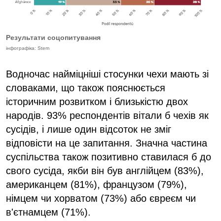
Результати соцопитування
інфографіка: Stem
Водночас найміцніші стосунки чехи мають зі
словаками, що також пояснюється
історичним розвитком і близькістю двох
народів. 93% респондентів вітали б чехів як
сусідів, і лише один відсоток не зміг
відповісти на це запитання. Значна частина
суспільства також позитивно ставилася б до
свого сусіда, якби він був англійцем (83%),
американцем (81%), французом (79%),
німцем чи хорватом (73%) або євреєм чи
в'єтнамцем (71%).