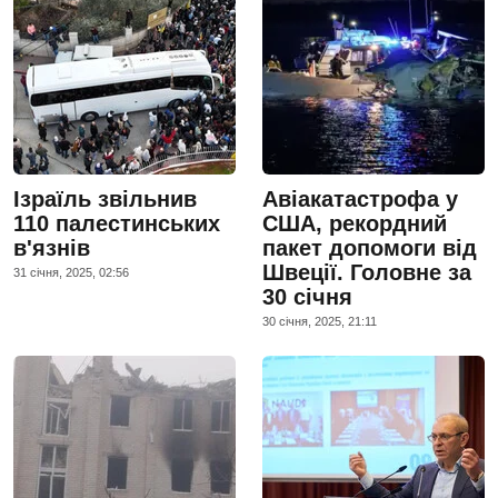
Ізраїль звільнив
Авіакатастрофа у
110 палестинських
США, рекордний
в'язнів
пакет допомоги від
Швеції. Головне за
31 сiчня, 2025, 02:56
30 січня
30 сiчня, 2025, 21:11