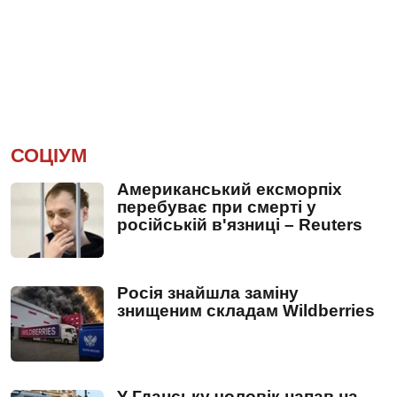
СОЦІУМ
Американський ексморпіх
перебуває при смерті у
російській в'язниці – Reuters
Росія знайшла заміну
знищеним складам Wildberries
У Гданську чоловік напав на