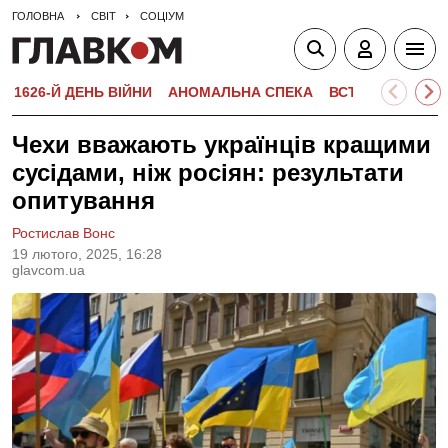
ГОЛОВНА
СВІТ
СОЦІУМ
1626-Й ДЕНЬ ВІЙНИ
АНОМАЛЬНА СПЕКА
ВСТУПНА КАМПА
Чехи вважають українців кращими
сусідами, ніж росіян: результати
опитування
Ростислав Вонс
19 лютого, 2025, 16:28
glavcom.ua