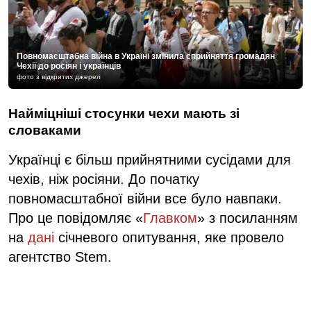
Повномасштабна війна в Україні змінила сприйняття громадян
Чехії до росіян і українців
фото з відкритих джерел
Найміцніші стосунки чехи мають зі
словаками
Українці є більш прийнятними сусідами для
чехів, ніж росіяни. До початку
повномасштабної війни все було навпаки.
Про це повідомляє «
Главком
» з посиланням
на
дані
січневого опитування, яке провело
агентство Stem.