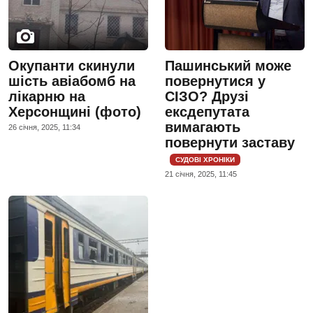
Окупанти скинули
Пашинський може
шість авіабомб на
повернутися у
лікарню на
СІЗО? Друзі
Херсонщині (фото)
ексдепутата
вимагають
26 сiчня, 2025, 11:34
повернути заставу
СУДОВІ ХРОНІКИ
21 сiчня, 2025, 11:45