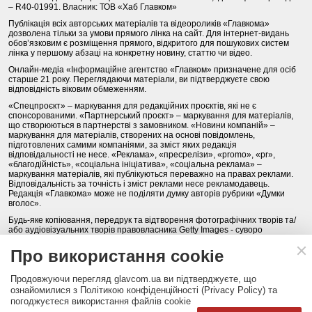
– R40-01991. Власник: ТОВ «Хаб Главком»
Публікація всіх авторських матеріалів та відеороликів «Главкома»
дозволена тільки за умови прямого лінка на сайт. Для інтернет-видань
обов’язковим є розміщення прямого, відкритого для пошукових систем
лінка у першому абзаці на конкретну новину, статтю чи відео.
Онлайн-медіа «Інформаційне агентство «Главком» призначене для осіб
старше 21 року. Переглядаючи матеріали, ви підтверджуєте свою
відповідність віковим обмеженням.
«Спецпроєкт» – маркування для редакційних проєктів, які не є
спонсорованими. «Партнерський проєкт» – маркування для матеріалів,
що створюються в партнерстві з замовником. «Новини компаній» –
маркування для матеріалів, створених на основі повідомлень,
підготовлених самими компаніями, за зміст яких редакція
відповідальності не несе. «Реклама», «пресрелізи», «promo», «pr»,
«благодійність», «соціальна ініціатива», «соціальна реклама» –
маркування матеріалів, які публікуються переважно на правах реклами.
Відповідальність за точність і зміст реклами несе рекламодавець.
Редакція «Главкома» може не поділяти думку авторів рубрики «Думки
вголос».
Будь-яке копіювання, передрук та відтворення фотографічних творів та/
або аудіовізуальних творів правовласника Getty Images - суворо
забороняється.
Про використання cookie
Політика конфіденційності (Privacy Policy). Правила сайту
Продовжуючи перегляд glavcom.ua ви підтверджуєте, що
КОНТАКТИ
НАША КОМАНДА
АРХІВ
ознайомилися з Політикою конфіденційності (Privacy Policy) та
погоджуєтеся використання файлів cookie
Партнери:
DepositPhotos.com
,
opendatabot.ua