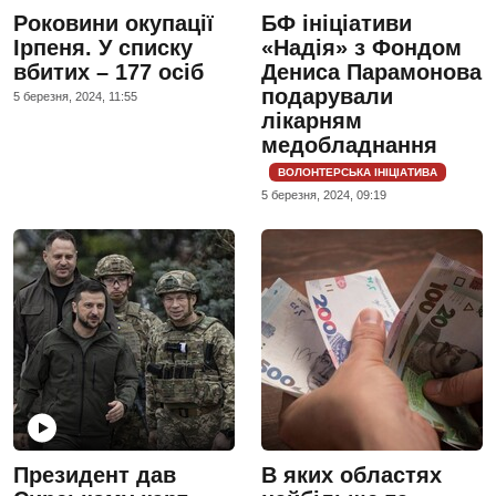
Роковини окупації
БФ ініціативи
Ірпеня. У списку
«Надія» з Фондом
вбитих – 177 осіб
Дениса Парамонова
подарували
5 березня, 2024, 11:55
лікарням
медобладнання
ВОЛОНТЕРСЬКА ІНІЦІАТИВА
5 березня, 2024, 09:19
Президент дав
В яких областях