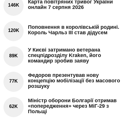
Карта повітряних тривог України
146K
онлайн 7 серпня 2026
Поповнення в королівській родині.
120K
Король Чарльз III став дідусем
У Києві затримано ветерана
спецпідрозділу Kraken, його
89K
командир зробив заяву
Федоров презентував нову
концепцію мобілізації без масового
77K
розшуку
Міністр оборони Болгарії отримав
«попередження» через МіГ-29 з
62K
Польщі