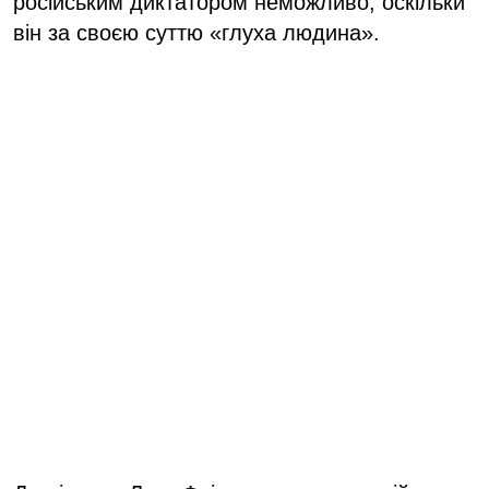
російським диктатором неможливо, оскільки
він за своєю суттю «глуха людина».