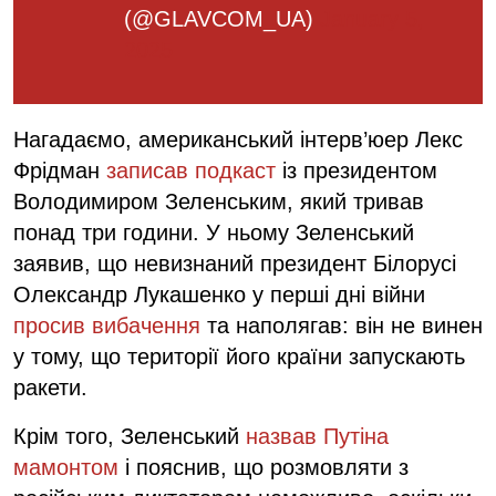
(@GLAVCOM_UA)
January 5,
2025
Нагадаємо, американський інтерв’юер Лекс
Фрідман
записав подкаст
із президентом
Володимиром Зеленським, який тривав
понад три години. У ньому Зеленський
заявив, що невизнаний президент Білорусі
Олександр Лукашенко у перші дні війни
просив вибачення
та наполягав: він не винен
у тому, що території його країни запускають
ракети.
Крім того, Зеленський
назвав Путіна
мамонтом
і пояснив, що розмовляти з