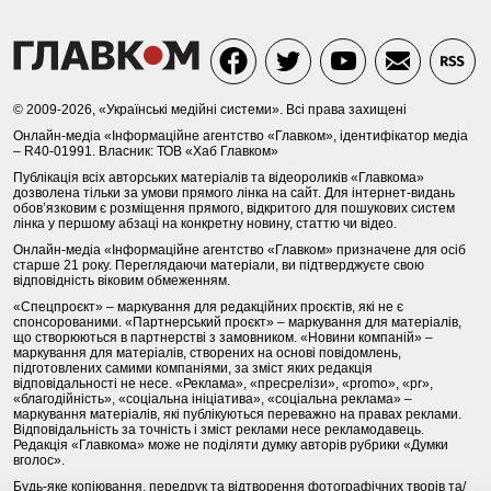
© 2009-2026, «Українські медійні системи». Всі права захищені
Онлайн-медіа «Інформаційне агентство «Главком», ідентифікатор медіа
– R40-01991. Власник: ТОВ «Хаб Главком»
Публікація всіх авторських матеріалів та відеороликів «Главкома»
дозволена тільки за умови прямого лінка на сайт. Для інтернет-видань
обов’язковим є розміщення прямого, відкритого для пошукових систем
лінка у першому абзаці на конкретну новину, статтю чи відео.
Онлайн-медіа «Інформаційне агентство «Главком» призначене для осіб
старше 21 року. Переглядаючи матеріали, ви підтверджуєте свою
відповідність віковим обмеженням.
«Спецпроєкт» – маркування для редакційних проєктів, які не є
спонсорованими. «Партнерський проєкт» – маркування для матеріалів,
що створюються в партнерстві з замовником. «Новини компаній» –
маркування для матеріалів, створених на основі повідомлень,
підготовлених самими компаніями, за зміст яких редакція
відповідальності не несе. «Реклама», «пресрелізи», «promo», «pr»,
«благодійність», «соціальна ініціатива», «соціальна реклама» –
маркування матеріалів, які публікуються переважно на правах реклами.
Відповідальність за точність і зміст реклами несе рекламодавець.
Редакція «Главкома» може не поділяти думку авторів рубрики «Думки
вголос».
Будь-яке копіювання, передрук та відтворення фотографічних творів та/