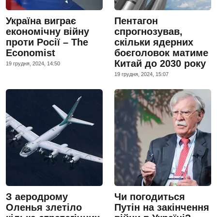
Україна виграє
Пентагон
економічну війну
спрогнозував,
проти Росії – The
скільки ядерних
Economist
боєголовок матиме
Китай до 2030 року
19 грудня, 2024, 14:50
19 грудня, 2024, 15:07
З аеродрому
Чи погодиться
Оленья злетіло
Путін на закінчення