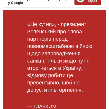
зараз
у Google
«Це ху*ня», - президент
Зеленський про слова
партнерів перед
повномасштабною війною
щодо запровадження
санкції, тільки якщо путін
вторгнеться в Україну, і
відмову робити це
превентивно, щоб не
допустити вторгнення.
pic.twitter.com/YbKBJA128w
— ГЛАВКОМ