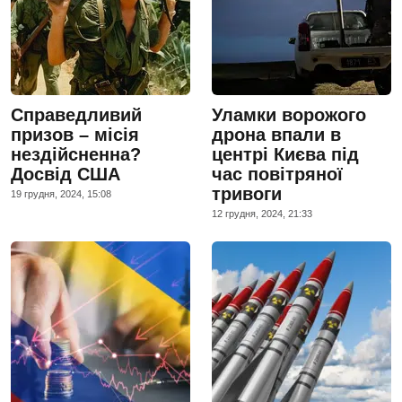
Справедливий
Уламки ворожого
призов – місія
дрона впали в
нездійсненна?
центрі Києва під
Досвід США
час повітряної
тривоги
19 грудня, 2024, 15:08
12 грудня, 2024, 21:33