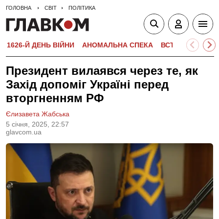
ГОЛОВНА
СВІТ
ПОЛІТИКА
1626-Й ДЕНЬ ВІЙНИ
АНОМАЛЬНА СПЕКА
ВСТУПНА КАМПА
Президент вилаявся через те, як
Захід допоміг Україні перед
вторгненням РФ
Єлизавета Жабська
5 сiчня, 2025, 22:57
glavcom.ua