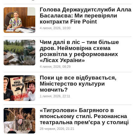
Голова Держаудитслужби Алла
Басалаєва: Ми перевіряли
контракти Fire Point
4 липня, 2026, 10:00
Чим далі в ліс – тим більше
дров. Неймовірна схема
розквітла у реформованих
«Лісах України»
4 липня, 2026, 08:29
Поки це все відбувається,
Міністерство культури
мовчить?
1 липня, 2026, 22:11
«Тигролови» Багряного в
японському стилі. Резонансна
театральна прем'єра у столиці
28 червня, 2026, 21:21