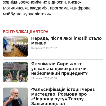
зовнішньоекономічних відносин. Києво-
Могилянська академія, програма «Цифрове
майбутнє журналістики».
ВСІ ПУБЛІКАЦІЇ АВТОРА
Нарада, після якої ілюзій стало
менше
3 серпня, 2026, 20:02
Як знімали Сирського:
унікальна демократія чи
небезпечний прецедент?
22 липня, 2026, 08:04
Фальсифікація історії через
мистецтво. Розмова про
«Червону руту» Театру
Заньковецької