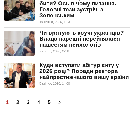
бити? Ось в чому питання.
Головні тези зустрічі з
Зеленським
10 квiтня, 2026, 12:37
Чи врятують коучі українців?
Влада нарешті перейнялася
нашестям психологів
7 квiтня, 2026, 22:11
Куди вступати абітурієнту у
2026 році? Поради ректора
найпрестижнішого вишу країни
5 квiтня, 2026, 14:00
1
2
3
4
5