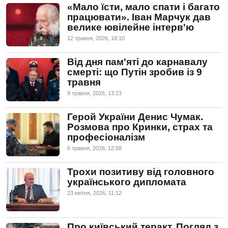
«Мало їсти, мало спати і багато
працювати». Іван Марчук дав
велике ювілейне інтерв'ю
12 травня, 2026, 18:10
Від дня пам'яті до карнавалу
смерті: що Путін зробив із 9
травня
9 травня, 2026, 13:23
Герой України Денис Чумак.
Розмова про Кринки, страх та
професіоналізм
6 травня, 2026, 12:58
Трохи позитиву від головного
українського дипломата
23 квiтня, 2026, 11:12
Про київський теракт. Погляд з