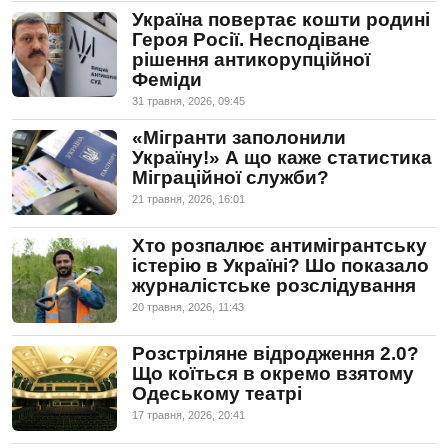
Україна повертає кошти родині
Героя Росії. Несподіване
рішення антикорупційної
Феміди
31 травня, 2026, 09:45
«Мігранти заполонили
Україну!» А що каже статистика
Міграційної служби?
21 травня, 2026, 16:01
Хто розпалює антимігрантську
істерію в Україні? Шо показало
журналістське розслідування
20 травня, 2026, 11:43
Розстріляне відродження 2.0?
Що коїться в окремо взятому
Одеському театрі
17 травня, 2026, 20:41