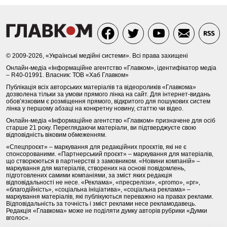
© 2009-2026, «Українські медійні системи». Всі права захищені
Онлайн-медіа «Інформаційне агентство «Главком», ідентифікатор медіа
– R40-01991. Власник: ТОВ «Хаб Главком»
Публікація всіх авторських матеріалів та відеороликів «Главкома»
дозволена тільки за умови прямого лінка на сайт. Для інтернет-видань
обов’язковим є розміщення прямого, відкритого для пошукових систем
лінка у першому абзаці на конкретну новину, статтю чи відео.
Онлайн-медіа «Інформаційне агентство «Главком» призначене для осіб
старше 21 року. Переглядаючи матеріали, ви підтверджуєте свою
відповідність віковим обмеженням.
«Спецпроєкт» – маркування для редакційних проєктів, які не є
спонсорованими. «Партнерський проєкт» – маркування для матеріалів,
що створюються в партнерстві з замовником. «Новини компаній» –
маркування для матеріалів, створених на основі повідомлень,
підготовлених самими компаніями, за зміст яких редакція
відповідальності не несе. «Реклама», «пресрелізи», «promo», «pr»,
«благодійність», «соціальна ініціатива», «соціальна реклама» –
маркування матеріалів, які публікуються переважно на правах реклами.
Відповідальність за точність і зміст реклами несе рекламодавець.
Редакція «Главкома» може не поділяти думку авторів рубрики «Думки
вголос».