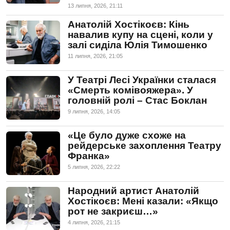
13 липня, 2026, 21:11
Анатолій Хостікоєв: Кінь
навалив купу на сцені, коли у
залі сиділа Юлія Тимошенко
11 липня, 2026, 21:05
У Театрі Лесі Українки сталася
«Смерть комівояжера». У
головній ролі – Стас Боклан
9 липня, 2026, 14:05
«Це було дуже схоже на
рейдерське захоплення Театру
Франка»
5 липня, 2026, 22:22
Народний артист Анатолій
Хостікоєв: Мені казали: «Якщо
рот не закриєш…»
4 липня, 2026, 21:15