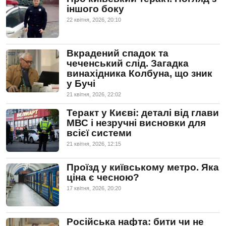
іншого боку
22 квiтня, 2026, 20:10
Вкрадений спадок та
чеченський слід. Загадка
винахідника Колбуна, що зник
у Бучі
21 квiтня, 2026, 22:02
Теракт у Києві: деталі від глави
МВС і незручні висновки для
всієї системи
21 квiтня, 2026, 12:15
Проїзд у київському метро. Яка
ціна є чесною?
17 квiтня, 2026, 20:20
Російська нафта: бити чи не