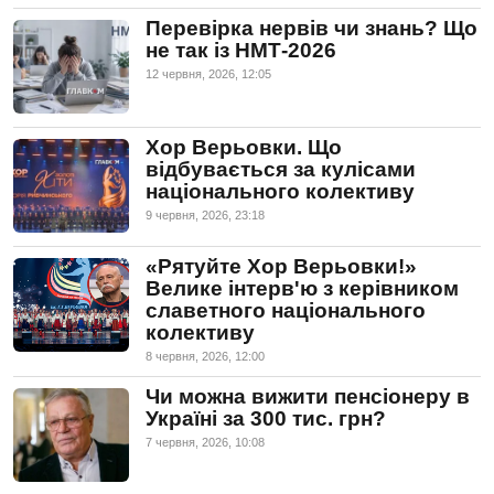
Перевірка нервів чи знань? Що
не так із НМТ-2026
12 червня, 2026, 12:05
Хор Верьовки. Що
відбувається за кулісами
національного колективу
9 червня, 2026, 23:18
«Рятуйте Хор Верьовки!»
Велике інтерв'ю з керівником
славетного національного
колективу
8 червня, 2026, 12:00
Чи можна вижити пенсіонеру в
Україні за 300 тис. грн?
7 червня, 2026, 10:08