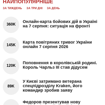
НАЙПОПУЛЯРНІШЕ
ЗА ТИЖДЕНЬ
ЗА ТРИ ДНІ
ЗА ДЕНЬ
Онлайн-карта бойових дій в Україні
360K
на 7 серпня: ситуація на фронті
Карта повітряних тривог України
145K
онлайн 7 серпня 2026
Поповнення в королівській родині.
120K
Король Чарльз III став дідусем
У Києві затримано ветерана
спецпідрозділу Kraken, його
89K
командир зробив заяву
Федоров презентував нову