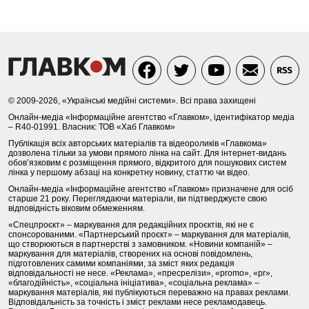
© 2009-2026, «Українські медійні системи». Всі права захищені
Онлайн-медіа «Інформаційне агентство «Главком», ідентифікатор медіа
– R40-01991. Власник: ТОВ «Хаб Главком»
Публікація всіх авторських матеріалів та відеороликів «Главкома»
дозволена тільки за умови прямого лінка на сайт. Для інтернет-видань
обов’язковим є розміщення прямого, відкритого для пошукових систем
лінка у першому абзаці на конкретну новину, статтю чи відео.
Онлайн-медіа «Інформаційне агентство «Главком» призначене для осіб
старше 21 року. Переглядаючи матеріали, ви підтверджуєте свою
відповідність віковим обмеженням.
«Спецпроєкт» – маркування для редакційних проєктів, які не є
спонсорованими. «Партнерський проєкт» – маркування для матеріалів,
що створюються в партнерстві з замовником. «Новини компаній» –
маркування для матеріалів, створених на основі повідомлень,
підготовлених самими компаніями, за зміст яких редакція
відповідальності не несе. «Реклама», «пресрелізи», «promo», «pr»,
«благодійність», «соціальна ініціатива», «соціальна реклама» –
маркування матеріалів, які публікуються переважно на правах реклами.
Відповідальність за точність і зміст реклами несе рекламодавець.