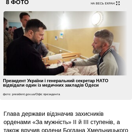
8 ФОТО
НА ВЕСЬ ЕКРАН
Президент України і генеральний секретар НАТО
відвідали один із медичних закладів Одеси
фото: president.gov.ua/Офіс президента
Глава держави відзначив захисників
орденами «За мужність» ІІ й ІІІ ступенів, а
також вручив ордени Богдана Хмельницького