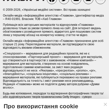
© 2009-2026, «Українські медійні системи». Всі права захищені
Онлайн-медіа «Інформаційне агентство «Главком», ідентифікатор медіа
– R40-01991. Власник: ТОВ «Хаб Главком»
Публікація всіх авторських матеріалів та відеороликів «Главкома»
дозволена тільки за умови прямого лінка на сайт. Для інтернет-видань
обов’язковим є розміщення прямого, відкритого для пошукових систем
лінка у першому абзаці на конкретну новину, статтю чи відео.
Онлайн-медіа «Інформаційне агентство «Главком» призначене для осіб
старше 21 року. Переглядаючи матеріали, ви підтверджуєте свою
відповідність віковим обмеженням.
«Спецпроєкт» – маркування для редакційних проєктів, які не є
спонсорованими. «Партнерський проєкт» – маркування для матеріалів,
що створюються в партнерстві з замовником. «Новини компаній» –
маркування для матеріалів, створених на основі повідомлень,
підготовлених самими компаніями, за зміст яких редакція
відповідальності не несе. «Реклама», «пресрелізи», «promo», «pr»,
«благодійність», «соціальна ініціатива», «соціальна реклама» –
маркування матеріалів, які публікуються переважно на правах реклами.
Відповідальність за точність і зміст реклами несе рекламодавець.
Редакція «Главкома» може не поділяти думку авторів рубрики «Думки
вголос».
Будь-яке копіювання, передрук та відтворення фотографічних творів та/
або аудіовізуальних творів правовласника Getty Images - суворо
забороняється.
Про використання cookie
Політика конфіденційності (Privacy Policy). Правила сайту