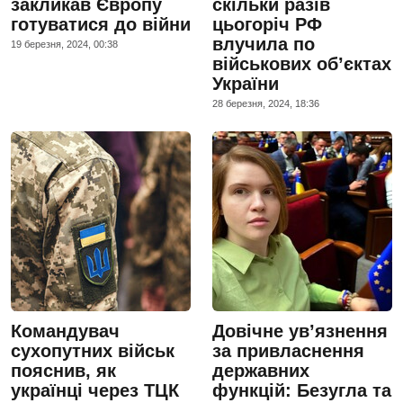
закликав Європу
скільки разів
готуватися до війни
цьогоріч РФ
влучила по
19 березня, 2024, 00:38
військових об’єктах
України
28 березня, 2024, 18:36
Командувач
Довічне ув’язнення
сухопутних військ
за привласнення
пояснив, як
державних
українці через ТЦК
функцій: Безугла та