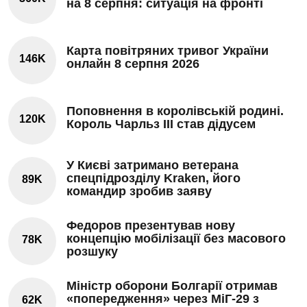
на 8 серпня: ситуація на фронті
Карта повітряних тривог України
146K
онлайн 8 серпня 2026
Поповнення в королівській родині.
120K
Король Чарльз III став дідусем
У Києві затримано ветерана
спецпідрозділу Kraken, його
89K
командир зробив заяву
Федоров презентував нову
концепцію мобілізації без масового
78K
розшуку
Міністр оборони Болгарії отримав
«попередження» через МіГ-29 з
62K