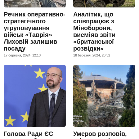
Речник оперативно-
Аналітик, що
стратегічного
співпрацює з
угруповування
Міноборони,
військ «Таврія»
висміяв звіти
Лиховій залишив
«британської
посаду
розвідки»
17 березня, 2024, 12:13
18 березня, 2024, 20:32
Голова Ради ЄС
Умєров розповів,