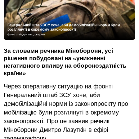
Генеральний штаб ЗСУ хоче, аби демобілізаційні норми були
розглянуті в окремому законопроєкті
фото з відкритих джерел
За словами речника Міноборони, усі
рішення побудовані на «уникненні
негативного впливу на обороноздатність
країни»
Через оперативну ситуацію на фронті
Генеральний штаб ЗСУ хоче, аби
демобілізаційні норми із законопроєкту про
мобілізацію були розглянуті в окремому
законопроєкті. Про це заявив речник
Міноборони Дмитро Лазуткін в ефірі
телемарафону.