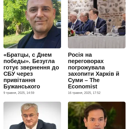
«Братцы, с Днем
Росія на
победы». Безугла
переговорах
готує звернення до
погрожувала
СБУ через
захопити Харків й
привітання
Суми – The
Бужанського
Economist
9 травня, 2025, 14:59
16 травня, 2025, 17:52