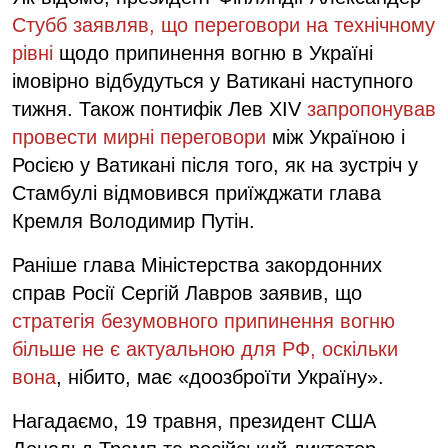
Стубб заявляв, що переговори на технічному
рівні
щодо припинення вогню в Україні
імовірно відбудуться у Ватикані наступного
тижня. Також понтифік Лев XIV
запропонував
провести мирні переговори
між Україною і
Росією у Ватикані після того, як на зустріч у
Стамбулі відмовився приїжджати глава
Кремля Володимир Путін.
Раніше глава Міністерства закордонних
справ Росії Сергій Лавров заявив, що
стратегія безумовного припинення вогню
більше не є актуальною для РФ, оскільки
вона
, нібито, має «доозброїти Україну».
Нагадаємо, 19 травня, президент США