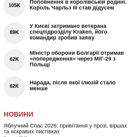
Поповнення в королівській родині.
105K
Король Чарльз III став дідусем
У Києві затримано ветерана
спецпідрозділу Kraken, його
89K
командир зробив заяву
Міністр оборони Болгарії отримав
«попередження» через МіГ-29 з
62K
Польщі
Нарада, після якої ілюзій стало
62K
менше
НОВИНИ
Яблучний Спас 2026: привітання у прозі, віршах
та яскравих листівках