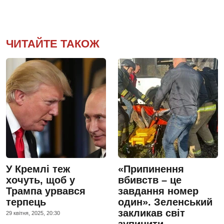
ЧИТАЙТЕ ТАКОЖ
У Кремлі теж
«Припинення
хочуть, щоб у
вбивств – це
Трампа урвався
завдання номер
терпець
один». Зеленський
закликав світ
29 квiтня, 2025, 20:30
зупинити