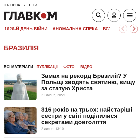
ГОЛОВНА
ТЕГИ
1626-Й ДЕНЬ ВІЙНИ
АНОМАЛЬНА СПЕКА
ВСТУПНА КАМПА
БРАЗИЛІЯ
ВСІ МАТЕРІАЛИ
ПУБЛІКАЦІЇ
ФОТО
ВІДЕО
Замах на рекорд Бразилії? У
Польщі зводять святиню, вищу
за статую Христа
21 липня, 20:21
316 років на трьох: найстаріші
сестри у світі поділилися
секретами довголіття
2 липня, 13:10