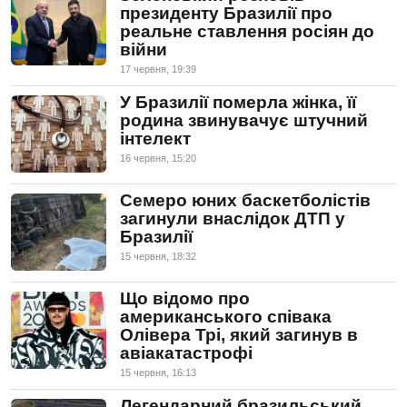
президенту Бразилії про
реальне ставлення росіян до
війни
17 червня, 19:39
У Бразилії померла жінка, її
родина звинувачує штучний
інтелект
16 червня, 15:20
Семеро юних баскетболістів
загинули внаслідок ДТП у
Бразилії
15 червня, 18:32
Що відомо про
американського співака
Олівера Трі, який загинув в
авіакатастрофі
15 червня, 16:13
Легендарний бразильський