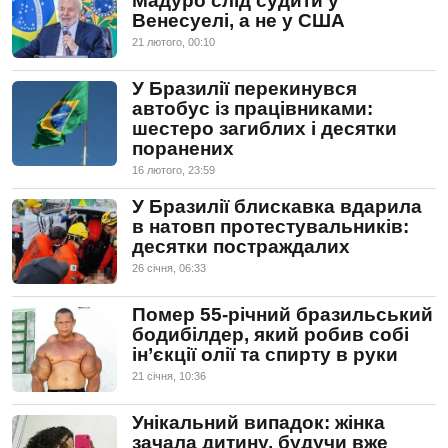
Мадуро слід судити у
Венесуелі, а не у США
21 лютого, 00:10
У Бразилії перекинувся
автобус із працівниками:
шестеро загиблих і десятки
поранених
16 лютого, 23:59
У Бразилії блискавка вдарила
в натовп протестувальників:
десятки постраждалих
26 сiчня, 06:33
Помер 55-річний бразильський
бодибілдер, який робив собі
ін’єкції олії та спирту в руки
21 сiчня, 10:36
Унікальний випадок: жінка
зачала дитину, будучи вже