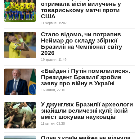
отримала вісім вилучень у
товариському матчі проти
США
11 червня, 15:07
Стало відомо, чи потрапив
Неймар до складу збірної
Бразилії на Чемпіонат світу
2026
19 травня, 11:49
«Байден і Путін помилилися».
Президент Бразилії зробив
заяву про війну в Україні
16 квiтня, 22:10
У джунглях Бразилії археологи
знайшли величезні кулі: їхній
вміст шокував науковців
11 квiтня, 03:30
Одна з країн майже не відчула