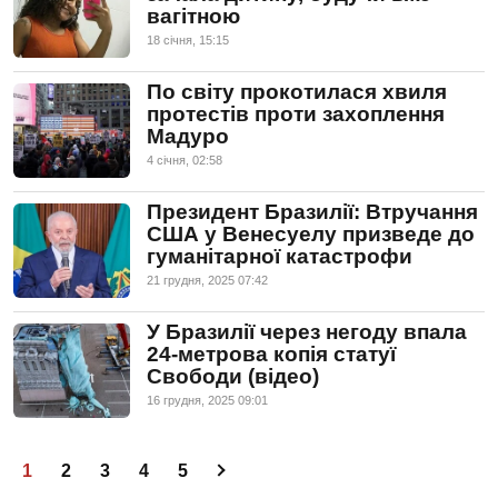
вагітною
18 сiчня, 15:15
По світу прокотилася хвиля
протестів проти захоплення
Мадуро
4 сiчня, 02:58
Президент Бразилії: Втручання
США у Венесуелу призведе до
гуманітарної катастрофи
21 грудня, 2025 07:42
У Бразилії через негоду впала
24-метрова копія статуї
Свободи (відео)
16 грудня, 2025 09:01
1
2
3
4
5