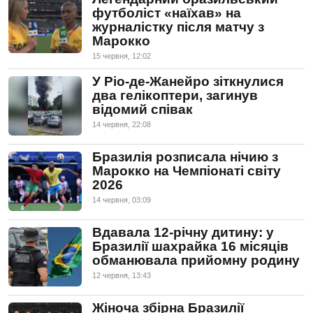
футболіст «наїхав» на
журналістку після матчу з
Марокко
15 червня, 12:02
У Ріо-де-Жанейро зіткнулися
два гелікоптери, загинув
відомий співак
14 червня, 22:08
Бразилія розписала нічию з
Марокко на Чемпіонаті світу
2026
14 червня, 03:09
Вдавала 12-річну дитину: у
Бразилії шахрайка 16 місяців
обманювала прийомну родину
12 червня, 13:43
Жіноча збірна Бразилії