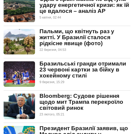
удару енергетичної кризи: як їй
це вдалося – аналіз AP
5 квiтня, 02:44
Пальми, що квітнуть раз у
житті. У Бразилії сталося
рідкісне явище (фото)
22 березня, 04:53
Бразильські гранди отримали
23 червоні картки за бійку в
хокейному стилі
9 березня, 15:29
Bloomberg: Судове рішення
щодо мит Трампа перекроїло
світовий ринок
23 лютого, 05:21
Президент Бразилії заявив, що