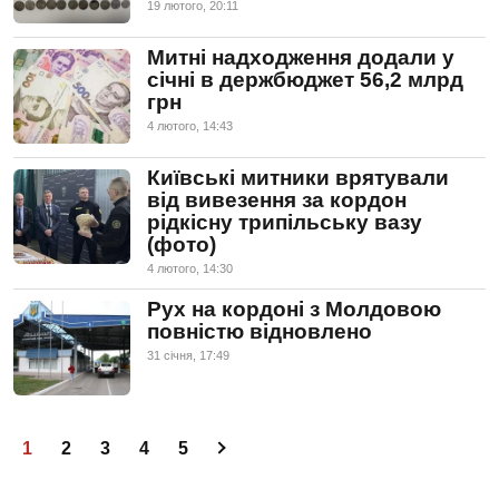
19 лютого, 20:11
Митні надходження додали у
січні в держбюджет 56,2 млрд
грн
4 лютого, 14:43
Київські митники врятували
від вивезення за кордон
рідкісну трипільську вазу
(фото)
4 лютого, 14:30
Рух на кордоні з Молдовою
повністю відновлено
31 сiчня, 17:49
1
2
3
4
5