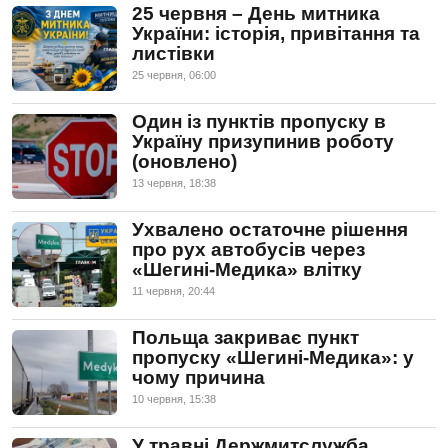
25 червня – День митника
України: історія, привітання та
листівки
25 червня, 06:00
Один із пунктів пропуску в
Україну призупинив роботу
(оновлено)
13 червня, 18:38
Ухвалено остаточне рішення
про рух автобусів через
«Шегині-Медика» влітку
11 червня, 20:44
Польща закриває пункт
пропуску «Шегині-Медика»: у
чому причина
10 червня, 15:38
У травні Держмитслужба