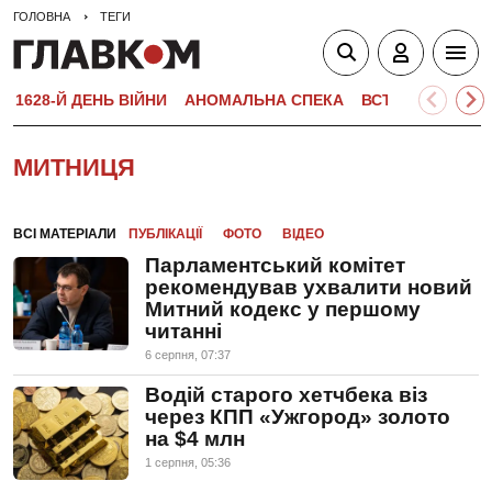
ГОЛОВНА
ТЕГИ
1628-Й ДЕНЬ ВІЙНИ
АНОМАЛЬНА СПЕКА
ВСТУПНА КАМПА
МИТНИЦЯ
ВСІ МАТЕРІАЛИ
ПУБЛІКАЦІЇ
ФОТО
ВІДЕО
Парламентський комітет
рекомендував ухвалити новий
Митний кодекс у першому
читанні
6 серпня, 07:37
Водій старого хетчбека віз
через КПП «Ужгород» золото
на $4 млн
1 серпня, 05:36