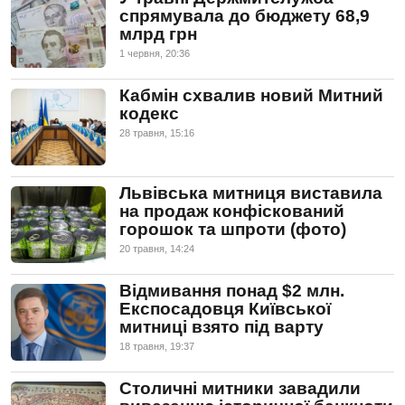
спрямувала до бюджету 68,9
млрд грн
1 червня, 20:36
Кабмін схвалив новий Митний
кодекс
28 травня, 15:16
Львівська митниця виставила
на продаж конфіскований
горошок та шпроти (фото)
20 травня, 14:24
Відмивання понад $2 млн.
Експосадовця Київської
митниці взято під варту
18 травня, 19:37
Столичні митники завадили