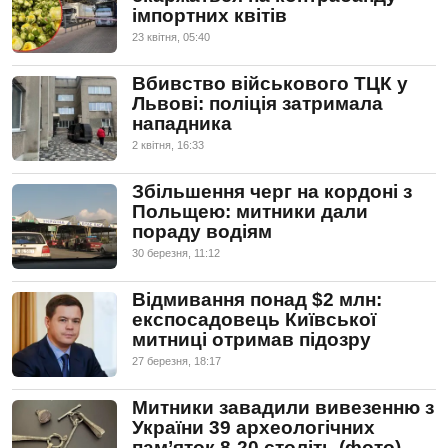
імпортних квітів
23 квiтня, 05:40
Вбивство військового ТЦК у
Львові: поліція затримала
нападника
2 квiтня, 16:33
Збільшення черг на кордоні з
Польщею: митники дали
пораду водіям
30 березня, 11:12
Відмивання понад $2 млн:
експосадовець Київської
митниці отримав підозру
27 березня, 18:17
Митники завадили вивезенню з
України 39 археологічних