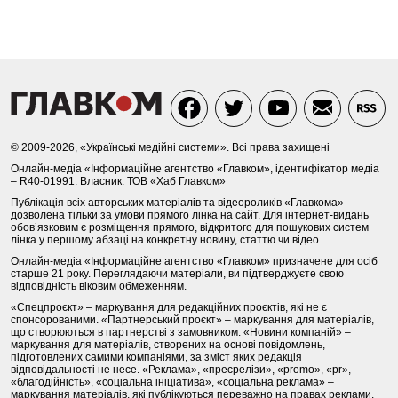
© 2009-2026, «Українські медійні системи». Всі права захищені
Онлайн-медіа «Інформаційне агентство «Главком», ідентифікатор медіа
– R40-01991. Власник: ТОВ «Хаб Главком»
Публікація всіх авторських матеріалів та відеороликів «Главкома»
дозволена тільки за умови прямого лінка на сайт. Для інтернет-видань
обов’язковим є розміщення прямого, відкритого для пошукових систем
лінка у першому абзаці на конкретну новину, статтю чи відео.
Онлайн-медіа «Інформаційне агентство «Главком» призначене для осіб
старше 21 року. Переглядаючи матеріали, ви підтверджуєте свою
відповідність віковим обмеженням.
«Спецпроєкт» – маркування для редакційних проєктів, які не є
спонсорованими. «Партнерський проєкт» – маркування для матеріалів,
що створюються в партнерстві з замовником. «Новини компаній» –
маркування для матеріалів, створених на основі повідомлень,
підготовлених самими компаніями, за зміст яких редакція
відповідальності не несе. «Реклама», «пресрелізи», «promo», «pr»,
«благодійність», «соціальна ініціатива», «соціальна реклама» –
маркування матеріалів, які публікуються переважно на правах реклами.