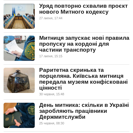
Уряд повторно схвалив проєкт
нового Митного кодексу
27 липня, 17:44
Митниця запускає нові правила
пропуску на кордоні для
частини транспорту
17 липня, 15:15
Раритетна скринька та
порцеляна. Київська митниця
передала музеям конфісковані
цінності
30 червня, 15:48
День митника: скільки в Україні
заробляють працівники
Держмитслужби
25 червня, 08:30