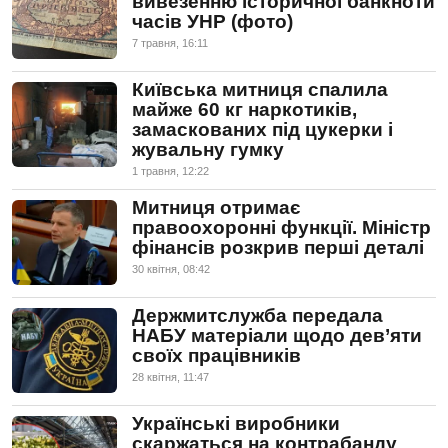
вивезенню історичної банкноти
часів УНР (фото)
7 травня, 16:11
Київська митниця спалила
майже 60 кг наркотиків,
замаскованих під цукерки і
жувальну гумку
1 травня, 12:22
Митниця отримає
правоохоронні функції. Міністр
фінансів розкрив перші деталі
30 квiтня, 08:42
Держмитслужба передала
НАБУ матеріали щодо дев’яти
своїх працівників
28 квiтня, 11:47
Українські виробники
скаржаться на контрабанду