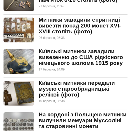
пам’яток 8-20 століть (фото)
27 березня, 11:49
Митники завадили спритниці
вивезти понад 200 монет XVI-
XVIII століть (фото)
26 березня, 08:33
Київські митники завадили
вивезенню до США рідкісного
німецького шолома 1915 року
17 березня, 14:09
Київські митники передали
музею старообрядницькі
реліквії (фото)
10 березня, 08:38
На кордоні з Польщею митники
вилучили мемуари Муссоліні
та старовинні монети