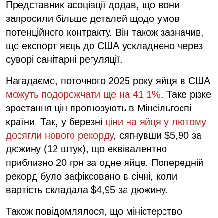
Представник асоціації додав, що вони
запросили більше деталей щодо умов
потенційного контракту. Він також зазначив,
що експорт яєць до США ускладнено через
суворі санітарні регуляції.
Нагадаємо, поточного 2025 року яйця в США
можуть подорожчати ще на 41,1%
. Таке різке
зростання цін прогнозують в Мінсільгоспі
країни. Так, у березні
ціни на яйця у лютому
досягли нового рекорду
, сягнувши $5,90 за
дюжину (12 штук), що еквівалентно
приблизно 20 грн за одне яйце. Попередній
рекорд було зафіксовано в січні, коли
вартість складала $4,95 за дюжину.
Також повідомлялося, що міністерство