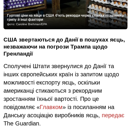
Гуртові ціни на яйця в США б’ють рекорди через спалах пташиного
грипу й інші фактори
фото: Caroline Brehman/EPA
США звертаються до Данії в пошуках яєць,
незважаючи на погрози Трампа щодо
Гренландії
Сполучені Штати звернулися до Данії та
інших європейських країн із запитом щодо
можливості експорту яєць, оскільки
американці стикаються з рекордним
зростанням їхньої вартості. Про це
повідомляє «
Главком
» із посиланням на
Данську асоціацію виробників яєць,
передає
The Guardian.