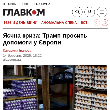
ГОЛОВНА
СВІТ
ЕКОНОМІКА
1626-Й ДЕНЬ ВІЙНИ
АНОМАЛЬНА СПЕКА
ВСТУПНА КАМПА
Яєчна криза: Трамп просить
допомоги у Європи
Катерина Іванова
14 березня, 2025, 18:22
glavcom.ua