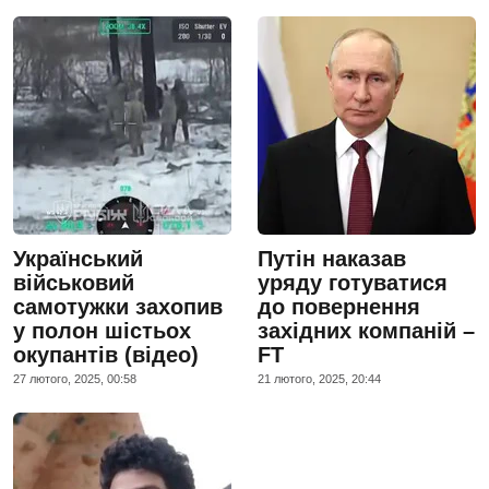
Український
Путін наказав
військовий
уряду готуватися
самотужки захопив
до повернення
у полон шістьох
західних компаній –
окупантів (відео)
FT
27 лютого, 2025, 00:58
21 лютого, 2025, 20:44