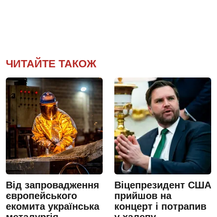
ЧИТАЙТЕ ТАКОЖ
Від запровадження
Віцепрезидент США
європейського
прийшов на
екомита українська
концерт і потрапив
металургія
у халепу