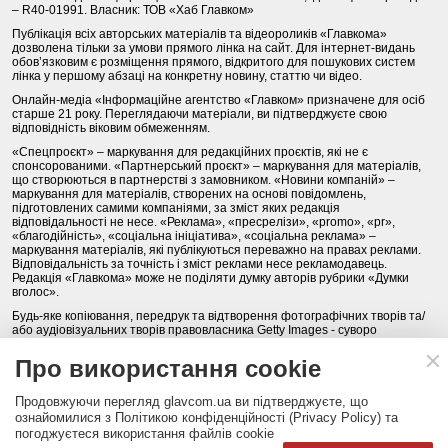
– R40-01991. Власник: ТОВ «Хаб Главком»
Публікація всіх авторських матеріалів та відеороликів «Главкома»
дозволена тільки за умови прямого лінка на сайт. Для інтернет-видань
обов’язковим є розміщення прямого, відкритого для пошукових систем
лінка у першому абзаці на конкретну новину, статтю чи відео.
Онлайн-медіа «Інформаційне агентство «Главком» призначене для осіб
старше 21 року. Переглядаючи матеріали, ви підтверджуєте свою
відповідність віковим обмеженням.
«Спецпроєкт» – маркування для редакційних проєктів, які не є
спонсорованими. «Партнерський проєкт» – маркування для матеріалів,
що створюються в партнерстві з замовником. «Новини компаній» –
маркування для матеріалів, створених на основі повідомлень,
підготовлених самими компаніями, за зміст яких редакція
відповідальності не несе. «Реклама», «пресрелізи», «promo», «pr»,
«благодійність», «соціальна ініціатива», «соціальна реклама» –
маркування матеріалів, які публікуються переважно на правах реклами.
Відповідальність за точність і зміст реклами несе рекламодавець.
Редакція «Главкома» може не поділяти думку авторів рубрики «Думки
вголос».
Будь-яке копіювання, передрук та відтворення фотографічних творів та/
або аудіовізуальних творів правовласника Getty Images - суворо
забороняється.
Про використання cookie
Політика конфіденційності (Privacy Policy). Правила сайту
Продовжуючи перегляд glavcom.ua ви підтверджуєте, що
КОНТАКТИ
НАША КОМАНДА
АРХІВ
ознайомилися з Політикою конфіденційності (Privacy Policy) та
погоджуєтеся використання файлів cookie
Партнери:
DepositPhotos.com
,
opendatabot.ua