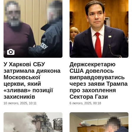
У Харкові СБУ
Держсекретарю
затримала диякона
США довелось
Московської
виправдовуватись
церкви, який
через заяви Трампа
«зливав» позиції
про захоплення
захисників
Сектора Гази
10 лютого, 2025, 10:11
6 лютого, 2025, 00:18