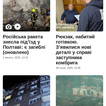
Російська ракета
Рюкзак, набитий
знесла під’їзд у
готівкою.
Полтаві: є загиблі
З'явилися нові
(оновлено)
деталі у справі
заступника
1 лютого, 2025, 12:16
комбрига
30 сiчня, 2025, 13:06