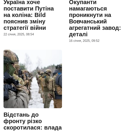
Україна хоче
Окупанти
поставити Путіна
намагаються
на коліна: Bild
проникнути на
пояснив зміну
Вовчанський
стратегії війни
агрегатний завод:
деталі
22 сiчня, 2025, 08:54
16 сiчня, 2025, 09:52
Відстань до
фронту різко
скоротилася: влада