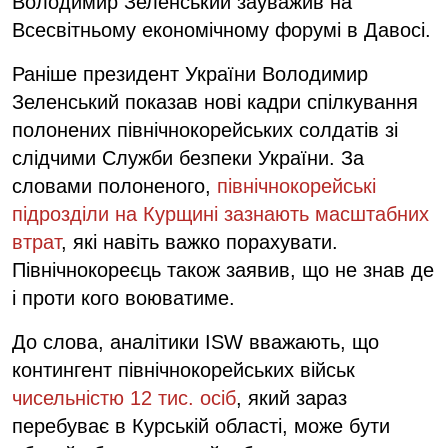
Володимир Зеленський зауважив на
Всесвітньому економічному форумі в Давосі.
Раніше президент України Володимир
Зеленський показав нові кадри спілкування
полонених північнокорейських солдатів зі
слідчими Служби безпеки України. За
словами полоненого,
північнокорейські
підрозділи на Курщині зазнають масштабних
втрат
, які навіть важко порахувати.
Північнокореєць також заявив, що не знав де
і проти кого воюватиме.
До слова, аналітики ISW вважають, що
контингент північнокорейських військ
чисельністю 12 тис. осіб
, який зараз
перебуває в Курській області, може бути