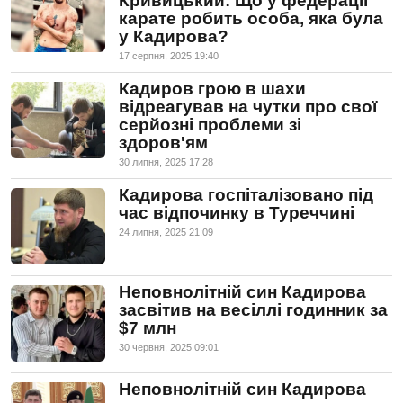
Кривицький: Що у федерації
карате робить особа, яка була
у Кадирова?
17 серпня, 2025 19:40
Кадиров грою в шахи
відреагував на чутки про свої
серйозні проблеми зі
здоров'ям
30 липня, 2025 17:28
Кадирова госпіталізовано під
час відпочинку в Туреччині
24 липня, 2025 21:09
Неповнолітній син Кадирова
засвітив на весіллі годинник за
$7 млн
30 червня, 2025 09:01
Неповнолітній син Кадирова