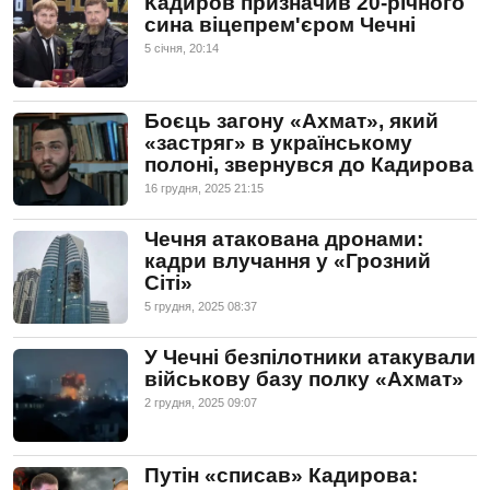
Кадиров призначив 20-річного
сина віцепрем'єром Чечні
5 сiчня, 20:14
Боєць загону «Ахмат», який
«застряг» в українському
полоні, звернувся до Кадирова
16 грудня, 2025 21:15
Чечня атакована дронами:
кадри влучання у «Грозний
Сіті»
5 грудня, 2025 08:37
У Чечні безпілотники атакували
військову базу полку «Ахмат»
2 грудня, 2025 09:07
Путін «списав» Кадирова: