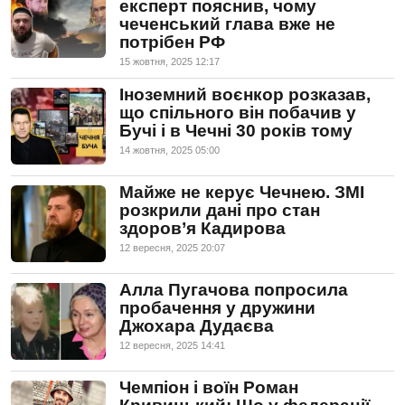
експерт пояснив, чому
чеченський глава вже не
потрібен РФ
15 жовтня, 2025 12:17
Іноземний воєнкор розказав,
що спільного він побачив у
Бучі і в Чечні 30 років тому
14 жовтня, 2025 05:00
Майже не керує Чечнею. ЗМІ
розкрили дані про стан
здоров’я Кадирова
12 вересня, 2025 20:07
Алла Пугачова попросила
пробачення у дружини
Джохара Дудаєва
12 вересня, 2025 14:41
Чемпіон і воїн Роман