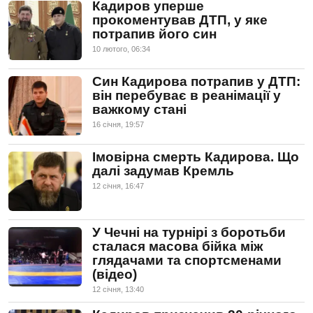
Кадиров уперше
прокоментував ДТП, у яке
потрапив його син
10 лютого, 06:34
Син Кадирова потрапив у ДТП:
він перебуває в реанімації у
важкому стані
16 сiчня, 19:57
Імовірна смерть Кадирова. Що
далі задумав Кремль
12 сiчня, 16:47
У Чечні на турнірі з боротьби
сталася масова бійка між
глядачами та спортсменами
(відео)
12 сiчня, 13:40