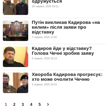
одружується
28 червня, 2025 03:21
Путін викликав Кадирова «на
килим» після заяви про
відставку
7 травня, 2025 13:30
Кадиров йде у відставку?
Голова Чечні зробив заяву
6 травня, 2025 16:13
Хвороба Кадирова прогресує:
хто може очолити Чечню
5 травня, 2025 18:53
1
2
3
4
5