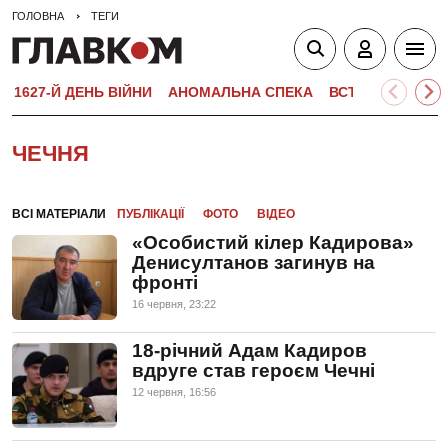
ГОЛОВНА
ТЕГИ
1627-Й ДЕНЬ ВІЙНИ
АНОМАЛЬНА СПЕКА
ВСТУПНА КАМПА
ЧЕЧНЯ
ВСІ МАТЕРІАЛИ
ПУБЛІКАЦІЇ
ФОТО
ВІДЕО
«Особистий кілер Кадирова»
Денисултанов загинув на
фронті
16 червня, 23:22
18-річний Адам Кадиров
вдруге став героєм Чечні
12 червня, 16:56