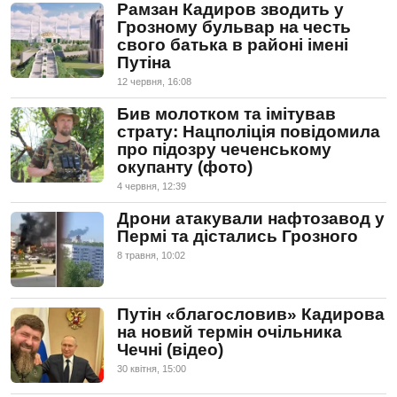
Рамзан Кадиров зводить у
Грозному бульвар на честь
свого батька в районі імені
Путіна
12 червня, 16:08
Бив молотком та імітував
страту: Нацполіція повідомила
про підозру чеченському
окупанту (фото)
4 червня, 12:39
Дрони атакували нафтозавод у
Пермі та дістались Грозного
8 травня, 10:02
Путін «благословив» Кадирова
на новий термін очільника
Чечні (відео)
30 квiтня, 15:00