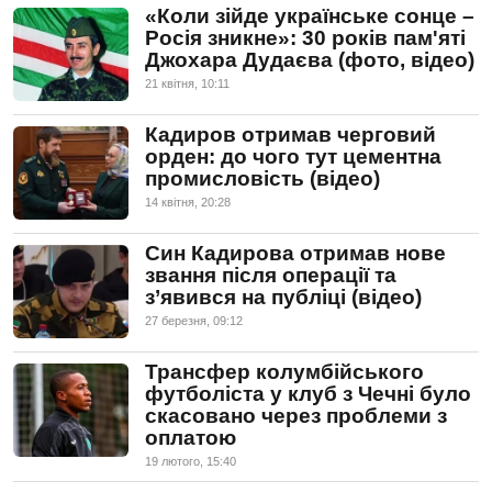
«Коли зійде українське сонце –
Росія зникне»: 30 років пам'яті
Джохара Дудаєва (фото, відео)
21 квiтня, 10:11
Кадиров отримав черговий
орден: до чого тут цементна
промисловість (відео)
14 квiтня, 20:28
Син Кадирова отримав нове
звання після операції та
з’явився на публіці (відео)
27 березня, 09:12
Трансфер колумбійського
футболіста у клуб з Чечні було
скасовано через проблеми з
оплатою
19 лютого, 15:40