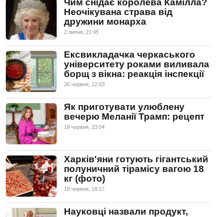
Чим снідає королева Камілла?
Неочікувана страва від
дружини монарха
2 липня, 21:45
Ексвикладачка черкаського
університету роками виливала
борщ з вікна: реакція інспекції
26 червня, 12:03
Як приготувати улюблену
вечерю Меланії Трамп: рецепт
18 червня, 23:04
Харків'яни готують гігантський
полуничний тірамісу вагою 18
кг (фото)
18 червня, 18:17
Науковці назвали продукт,