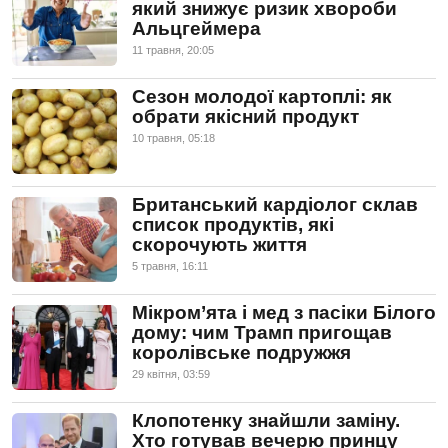
який знижує ризик хвороби
Альцгеймера
11 травня, 20:05
Сезон молодої картоплі: як
обрати якісний продукт
10 травня, 05:18
Британський кардіолог склав
список продуктів, які
скорочують життя
5 травня, 16:11
Мікром’ята і мед з пасіки Білого
дому: чим Трамп пригощав
королівське подружжя
29 квiтня, 03:59
Клопотенку знайшли заміну.
Хто готував вечерю принцу