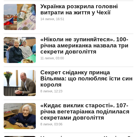
Українка розкрила головні
витрати на життя у Чехії
14 липня, 16:51
«Ніколи не зупиняйтеся». 100-
річна американка назвала три
секрети довголіття
11 липня, 03:00
Секрет сніданку принца
Вільяма: що полюбляє їсти син
короля
8 липня, 12:23
«Кидає виклик старості». 107-
річна вегетаріанка поділилася
секретами довголіття
8 липня, 03:06