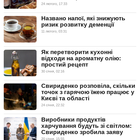
24 лютого, 17:33
Названо напої, які знижують
ризик розвитку деменції
11 лютого, 03:31
Як перетворити кухонні
відходи на ароматну олію:
простий рецепт
30 сiчня, 02:16
Свириденко розповіла, скільки
точок з гарячою їжею працює у
Києві та області
24 сiчня, 22:32
Виробники продуктів
харчування будуть зі світлом:
Свириденко зробила заяву
20 сiчня, 15:55