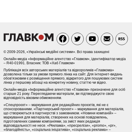
© 2009-2026, «Українські медійні системи». Всі права захищені
Онлайн-медіа «Інформаційне агентство «Главком», ідентифікатор медіа
– R40-01991. Власник: ТОВ «Хаб Главком»
Публікація всіх авторських матеріалів та відеороликів «Главкома»
дозволена тільки за умови прямого лінка на сайт. Для інтернет-видань
обов’язковим є розміщення прямого, відкритого для пошукових систем
лінка у першому абзаці на конкретну новину, статтю чи відео.
Онлайн-медіа «Інформаційне агентство «Главком» призначене для осіб
старше 21 року. Переглядаючи матеріали, ви підтверджуєте свою
відповідність віковим обмеженням.
«Спецпроєкт» – маркування для редакційних проєктів, які не є
спонсорованими. «Партнерський проєкт» – маркування для матеріалів,
що створюються в партнерстві з замовником. «Новини компаній» –
маркування для матеріалів, створених на основі повідомлень,
підготовлених самими компаніями, за зміст яких редакція
відповідальності не несе. «Реклама», «пресрелізи», «promo», «pr»,
«благодійність», «соціальна ініціатива», «соціальна реклама» –