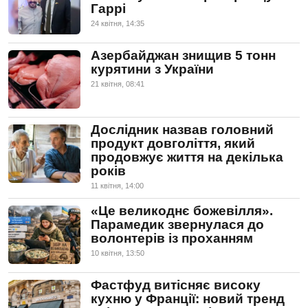
Гаррі
24 квiтня, 14:35
Азербайджан знищив 5 тонн
курятини з України
21 квiтня, 08:41
Дослідник назвав головний
продукт довголіття, який
продовжує життя на декілька
років
11 квiтня, 14:00
«Це великоднє божевілля».
Парамедик звернулася до
волонтерів із проханням
10 квiтня, 13:50
Фастфуд витісняє високу
кухню у Франції: новий тренд