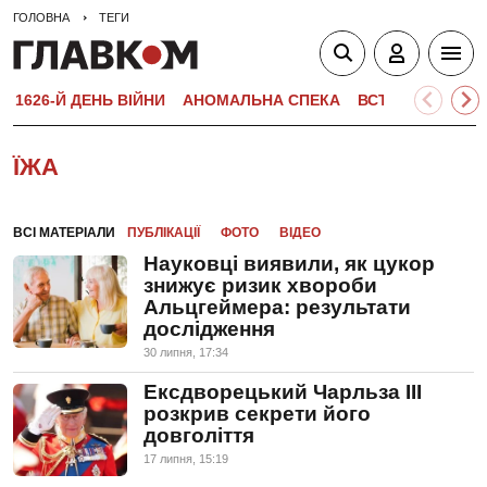
ГОЛОВНА
ТЕГИ
1626-Й ДЕНЬ ВІЙНИ
АНОМАЛЬНА СПЕКА
ВСТУПНА КАМПА
ЇЖА
ВСІ МАТЕРІАЛИ
ПУБЛІКАЦІЇ
ФОТО
ВІДЕО
Науковці виявили, як цукор
знижує ризик хвороби
Альцгеймера: результати
дослідження
30 липня, 17:34
Ексдворецький Чарльза III
розкрив секрети його
довголіття
17 липня, 15:19