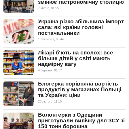
змінює гастрономічну столицю
7 квiтня, 01:55
Україна різко збільшила імпорт
сала: які країни головні
постачальники
13 березня, 05:44
Лікарі б'ють на сполох: все
більше дітей у світі мають
надмірну вагу
4 березня, 01:57
Блогерка порівняла вартість
продуктів у магазинах Польщі
та України: ціни
26 лютого, 11:10
Волонтерки з Одещини
приготували випічку для ЗСУ зі
150 тонн борошна