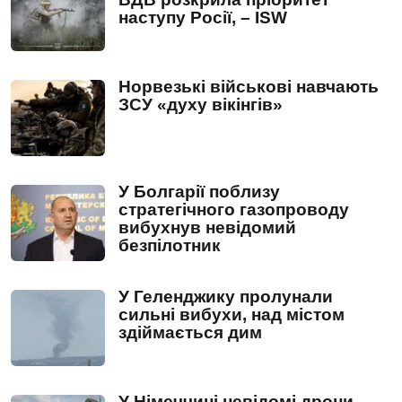
наступу Росії, – ISW
Норвезькі військові навчають
ЗСУ «духу вікінгів»
У Болгарії поблизу
стратегічного газопроводу
вибухнув невідомий
безпілотник
У Геленджику пролунали
сильні вибухи, над містом
здіймається дим
У Німеччині невідомі дрони