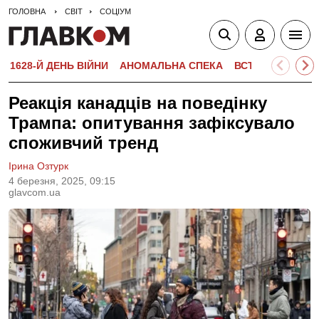
ГОЛОВНА
СВІТ
СОЦІУМ
1628-Й ДЕНЬ ВІЙНИ
АНОМАЛЬНА СПЕКА
ВСТУПНА КАМПА
Реакція канадців на поведінку
Трампа: опитування зафіксувало
споживчий тренд
Ірина Озтурк
4 березня, 2025, 09:15
glavcom.ua