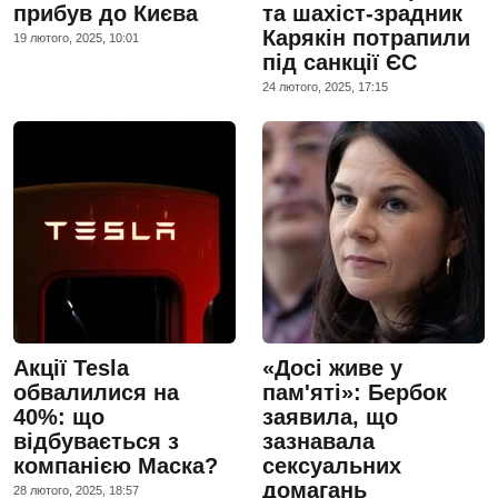
прибув до Києва
та шахіст-зрадник
Карякін потрапили
19 лютого, 2025, 10:01
під санкції ЄС
24 лютого, 2025, 17:15
Акції Tesla
«Досі живе у
обвалилися на
пам'яті»: Бербок
40%: що
заявила, що
відбувається з
зазнавала
компанією Маска?
сексуальних
домагань
28 лютого, 2025, 18:57