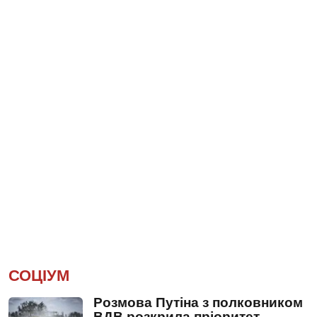
СОЦІУМ
Розмова Путіна з полковником
ВДВ розкрила пріоритет