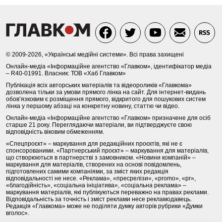
© 2009-2026, «Українські медійні системи». Всі права захищені
Онлайн-медіа «Інформаційне агентство «Главком», ідентифікатор медіа
– R40-01991. Власник: ТОВ «Хаб Главком»
Публікація всіх авторських матеріалів та відеороликів «Главкома»
дозволена тільки за умови прямого лінка на сайт. Для інтернет-видань
обов’язковим є розміщення прямого, відкритого для пошукових систем
лінка у першому абзаці на конкретну новину, статтю чи відео.
Онлайн-медіа «Інформаційне агентство «Главком» призначене для осіб
старше 21 року. Переглядаючи матеріали, ви підтверджуєте свою
відповідність віковим обмеженням.
«Спецпроєкт» – маркування для редакційних проєктів, які не є
спонсорованими. «Партнерський проєкт» – маркування для матеріалів,
що створюються в партнерстві з замовником. «Новини компаній» –
маркування для матеріалів, створених на основі повідомлень,
підготовлених самими компаніями, за зміст яких редакція
відповідальності не несе. «Реклама», «пресрелізи», «promo», «pr»,
«благодійність», «соціальна ініціатива», «соціальна реклама» –
маркування матеріалів, які публікуються переважно на правах реклами.
Відповідальність за точність і зміст реклами несе рекламодавець.
Редакція «Главкома» може не поділяти думку авторів рубрики «Думки
вголос».