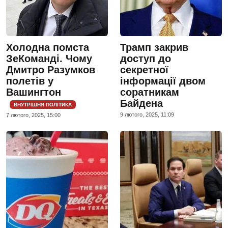
Холодна помста
Трамп закрив
ЗеКоманді. Чому
доступ до
Дмитро Разумков
секретної
полетів у
інформації двом
Вашингтон
соратникам
Байдена
ВНУТРІШНЯ ПОЛІТИКА
9 лютого, 2025, 11:09
7 лютого, 2025, 15:00