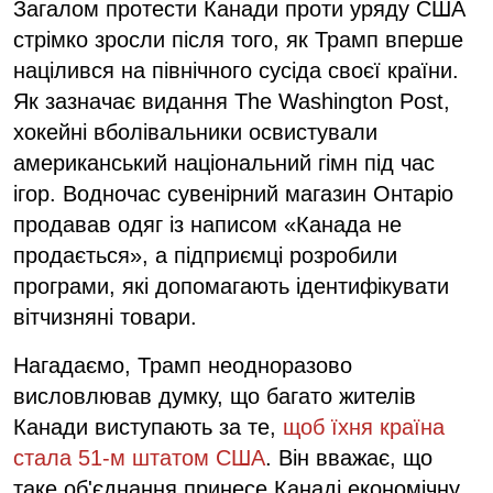
Загалом протести Канади проти уряду США
стрімко зросли після того, як Трамп вперше
націлився на північного сусіда своєї країни.
Як зазначає видання The Washington Post,
хокейні вболівальники освистували
американський національний гімн під час
ігор. Водночас сувенірний магазин Онтаріо
продавав одяг із написом «Канада не
продається», а підприємці розробили
програми, які допомагають ідентифікувати
вітчизняні товари.
Нагадаємо, Трамп неодноразово
висловлював думку, що багато жителів
Канади виступають за те,
щоб їхня країна
стала 51-м штатом США
. Він вважає, що
таке об'єднання принесе Канаді економічну