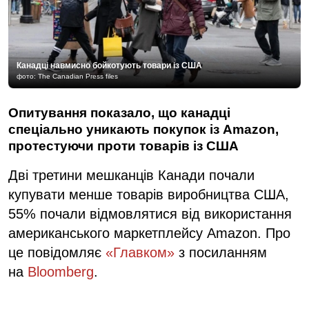
Канадці навмисно бойкотують товари із США
фото: The Canadian Press files
Опитування показало, що канадці
спеціально уникають покупок із Amazon,
протестуючи проти товарів із США
Дві третини мешканців Канади почали
купувати менше товарів виробництва США,
55% почали відмовлятися від використання
американського маркетплейсу Amazon. Про
це повідомляє
«Главком»
з посиланням
на
Bloomberg
.