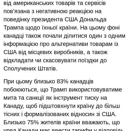
від американських товарів та сервісів
пов'язана з негативною реакцією на
поведінку президента США Дональда
Трампа щодо їхньої країни. На цьому фоні
канадці також почали ділитися один з одним
інформацією про альтернативи товарам із
США від місцевих виробників, а також
відкладати чи скасовувати поїздки до
Сполучених Штатів.
При цьому близько 83% канадців
побоюються, що Трамп використовуватиме
мита та санкції як інструмент тиску на
Канаду, щоб підштовхнути країну до більш
тісних і формалізованих відносин зі США.
Близько 75% жителів країни вважають, що
уряд Канади має ввести тарифи у відповідь