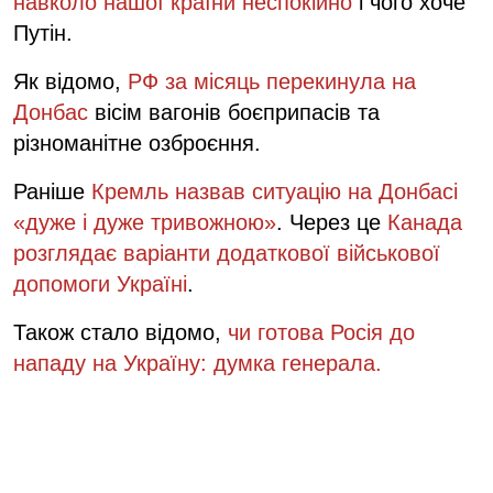
навколо нашої країни неспокійно
і чого хоче
Путін.
Як відомо,
РФ за місяць перекинула на
Донбас
вісім вагонів боєприпасів та
різноманітне озброєння.
Раніше
Кремль назвав ситуацію на Донбасі
«дуже і дуже тривожною»
. Через це
Канада
розглядає варіанти додаткової військової
допомоги Україні
.
Також стало відомо,
чи готова Росія до
нападу на Україну: думка генерала.