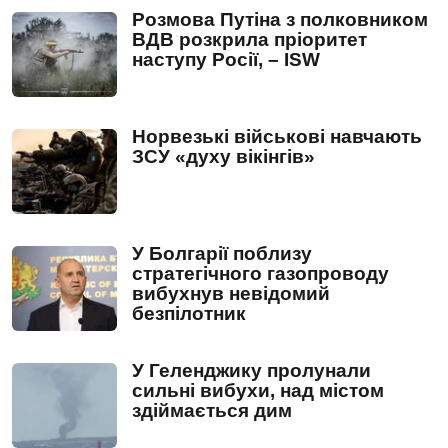
Розмова Путіна з полковником
ВДВ розкрила пріоритет
наступу Росії, – ISW
Норвезькі військові навчають
ЗСУ «духу вікінгів»
У Болгарії поблизу
стратегічного газопроводу
вибухнув невідомий
безпілотник
У Геленджику пролунали
сильні вибухи, над містом
здіймається дим