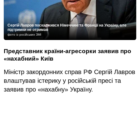
Сергій Лавров поскаржився Німеччині та Франції на Україну, але
підтримки не отримав
фото із російських ЗМІ
Представник країни-агресорки заявив про
«нахабний» Київ
Міністр закордонних справ РФ Сергій Лавров
влаштував істерику у російській пресі та
заявив про «нахабну» Україну.