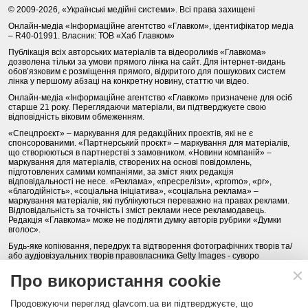
© 2009-2026, «Українські медійні системи». Всі права захищені
Онлайн-медіа «Інформаційне агентство «Главком», ідентифікатор медіа
– R40-01991. Власник: ТОВ «Хаб Главком»
Публікація всіх авторських матеріалів та відеороликів «Главкома»
дозволена тільки за умови прямого лінка на сайт. Для інтернет-видань
обов’язковим є розміщення прямого, відкритого для пошукових систем
лінка у першому абзаці на конкретну новину, статтю чи відео.
Онлайн-медіа «Інформаційне агентство «Главком» призначене для осіб
старше 21 року. Переглядаючи матеріали, ви підтверджуєте свою
відповідність віковим обмеженням.
«Спецпроєкт» – маркування для редакційних проєктів, які не є
спонсорованими. «Партнерський проєкт» – маркування для матеріалів,
що створюються в партнерстві з замовником. «Новини компаній» –
маркування для матеріалів, створених на основі повідомлень,
підготовлених самими компаніями, за зміст яких редакція
відповідальності не несе. «Реклама», «пресрелізи», «promo», «pr»,
«благодійність», «соціальна ініціатива», «соціальна реклама» –
маркування матеріалів, які публікуються переважно на правах реклами.
Відповідальність за точність і зміст реклами несе рекламодавець.
Редакція «Главкома» може не поділяти думку авторів рубрики «Думки
вголос».
Будь-яке копіювання, передрук та відтворення фотографічних творів та/
або аудіовізуальних творів правовласника Getty Images - суворо
забороняється.
Про використання cookie
Політика конфіденційності (Privacy Policy). Правила сайту
Продовжуючи перегляд glavcom.ua ви підтверджуєте, що