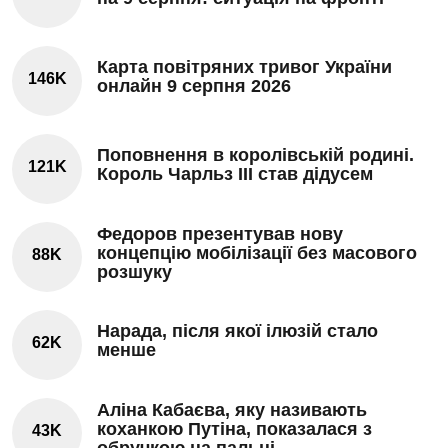
Карта повітряних тривог України
146K
онлайн 9 серпня 2026
Поповнення в королівській родині.
121K
Король Чарльз III став дідусем
Федоров презентував нову
концепцію мобілізації без масового
88K
розшуку
Нарада, після якої ілюзій стало
62K
менше
Аліна Кабаєва, яку називають
коханкою Путіна, показалася з
43K
обручкою на пальці