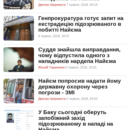
Дмитро Шеремета
7 травня, 2018, 00:16
Генпрокуратура готує запит на
екстрадицію підозрюваного в
побитті Найєма
6 травня, 2018, 20:47
Суддя знайшла виправдання,
чому відпустила одного з
нападників нардепа Найєма
Віталій Тараненко
6 травня, 2018, 20:01
Найєм попросив надати йому
державну охорону через
погрози - ЗМІ
Дмитро Шеремета
6 травня, 2018, 04:53
У Баку сьогодні оберуть
запобіжний захід
підозрюваному в нападі на
Найєма