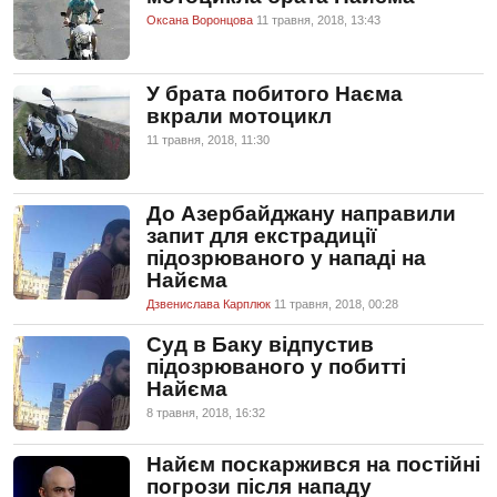
Оксана Воронцова
11 травня, 2018, 13:43
У брата побитого Наєма
вкрали мотоцикл
11 травня, 2018, 11:30
До Азербайджану направили
запит для екстрадиції
підозрюваного у нападі на
Найєма
Дзвенислава Карплюк
11 травня, 2018, 00:28
Суд в Баку відпустив
підозрюваного у побитті
Найєма
8 травня, 2018, 16:32
Найєм поскаржився на постійні
погрози після нападу