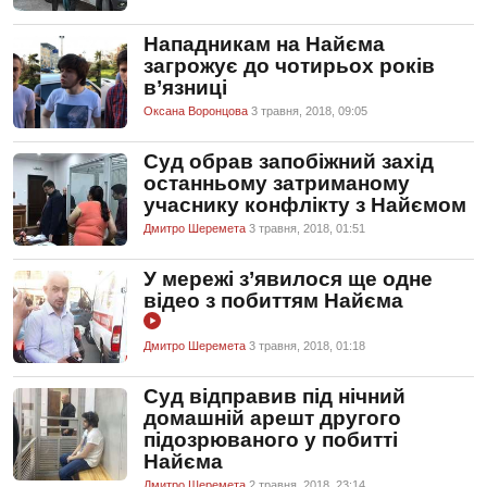
Нападникам на Найєма
загрожує до чотирьох років
в’язниці
Оксана Воронцова
3 травня, 2018, 09:05
Суд обрав запобіжний захід
останньому затриманому
учаснику конфлікту з Найємом
Дмитро Шеремета
3 травня, 2018, 01:51
У мережі з’явилося ще одне
відео з побиттям Найєма
Дмитро Шеремета
3 травня, 2018, 01:18
Суд відправив під нічний
домашній арешт другого
підозрюваного у побитті
Найєма
Дмитро Шеремета
2 травня, 2018, 23:14