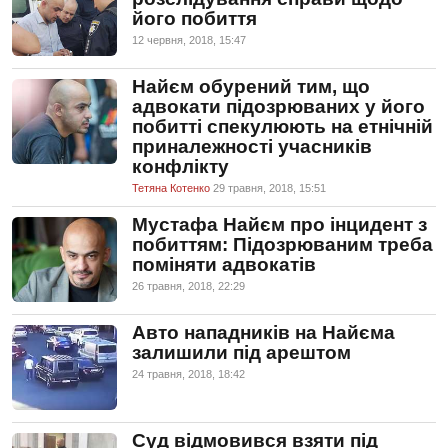
його побиття
12 червня, 2018, 15:47
Найєм обурений тим, що
адвокати підозрюваних у його
побитті спекулюють на етнічній
приналежності учасників
конфлікту
Тетяна Котенко
29 травня, 2018, 15:51
Мустафа Найєм про інцидент з
побиттям: Підозрюваним треба
поміняти адвокатів
26 травня, 2018, 22:29
Авто нападників на Найєма
залишили під арештом
24 травня, 2018, 18:42
Суд відмовився взяти під