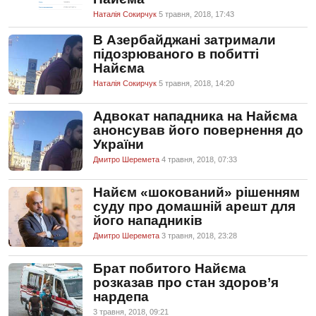
Наталія Сокирчук
5 травня, 2018, 17:43
В Азербайджані затримали
підозрюваного в побитті
Найєма
Наталія Сокирчук
5 травня, 2018, 14:20
Адвокат нападника на Найєма
анонсував його повернення до
України
Дмитро Шеремета
4 травня, 2018, 07:33
Найєм «шокований» рішенням
суду про домашній арешт для
його нападників
Дмитро Шеремета
3 травня, 2018, 23:28
Брат побитого Найєма
розказав про стан здоров’я
нардепа
3 травня, 2018, 09:21