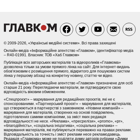
© 2009-2026, «Українські медійні системи». Всі права захищені
Онлайн-медіа «Інформаційне агентство «Главком», ідентифікатор медіа
– R40-01991. Власник: ТОВ «Хаб Главком»
Публікація всіх авторських матеріалів та відеороликів «Главкома»
дозволена тільки за умови прямого лінка на сайт. Для інтернет-видань
обов’язковим є розміщення прямого, відкритого для пошукових систем
лінка у першому абзаці на конкретну новину, статтю чи відео.
Онлайн-медіа «Інформаційне агентство «Главком» призначене для осіб
старше 21 року. Переглядаючи матеріали, ви підтверджуєте свою
відповідність віковим обмеженням.
«Спецпроєкт» – маркування для редакційних проєктів, які не є
спонсорованими. «Партнерський проєкт» – маркування для матеріалів,
що створюються в партнерстві з замовником. «Новини компаній» –
маркування для матеріалів, створених на основі повідомлень,
підготовлених самими компаніями, за зміст яких редакція
відповідальності не несе. «Реклама», «пресрелізи», «promo», «pr»,
«благодійність», «соціальна ініціатива», «соціальна реклама» –
маркування матеріалів, які публікуються переважно на правах реклами.
Відповідальність за точність і зміст реклами несе рекламодавець.
Редакція «Главкома» може не поділяти думку авторів рубрики «Думки