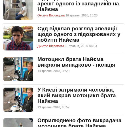
арешт одного із нападників на
Найєма
Оксана Воронцова
16 травня, 2018, 13:28
Суд відклав розгляд апеляції
щодо одного з підозрюваних у
побитті Найєма
Дмитро Шеремета
15 травня, 2018, 04:53
Мотоцикл брата Найєма
викрали випадково - поліція
14 травня, 2018, 08:29
У Києві затримали чоловіка,
який викрав мотоцикл брата
Найєма
13 травня, 2018, 18:57
Оприлюднено фото викрадача
мотоцикла брата Найєма