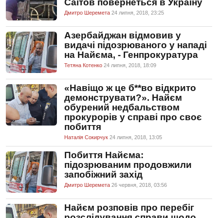
Саїтов повернеться в Україну
Дмитро Шеремета
24 липня, 2018, 23:25
Азербайджан відмовив у
видачі підозрюваного у нападі
на Найєма, - Генпрокуратура
Тетяна Котенко
24 липня, 2018, 18:09
«Навіщо ж це б**во відкрито
демонструвати?». Найєм
обурений недбальством
прокурорів у справі про своє
побиття
Наталія Сокирчук
24 липня, 2018, 13:05
Побиття Найєма:
підозрюваним продовжили
запобіжний захід
Дмитро Шеремета
26 червня, 2018, 03:56
Найєм розповів про перебіг
розслідування справи щодо