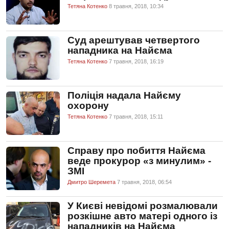
Тетяна Котенко
8 травня, 2018, 10:34
Суд арештував четвертого
нападника на Найєма
Тетяна Котенко
7 травня, 2018, 16:19
Поліція надала Найєму
охорону
Тетяна Котенко
7 травня, 2018, 15:11
Справу про побиття Найєма
веде прокурор «з минулим» -
ЗМІ
Дмитро Шеремета
7 травня, 2018, 06:54
У Києві невідомі розмалювали
розкішне авто матері одного із
нападників на Найєма