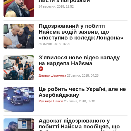
листи з погрозами
24 вересня, 2018, 12:52
Підозрюваний у побитті
Найєма водій заявив, що
«поступив в коледж Лондона»
30 липня, 2018, 16:29
З’явилося нове відео нападу
на нардепа Найєма
Дмитро Шеремета
27 липня, 2018, 04:23
Це робить честь Україні, але не
Азербайджану
Мустафа Найєм
25 липня, 2018, 09:01
Адвокат підозрюваного у
побитті Найєма пообіцяв, що