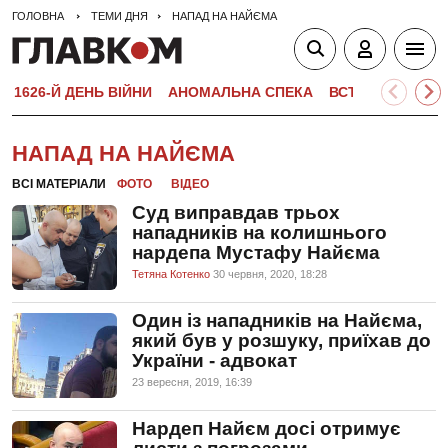
ГОЛОВНА
ТЕМИ ДНЯ
НАПАД НА НАЙЄМА
1626-Й ДЕНЬ ВІЙНИ
АНОМАЛЬНА СПЕКА
ВСТУПНА КАМПА
НАПАД НА НАЙЄМА
ВСІ МАТЕРІАЛИ
ФОТО
ВІДЕО
Суд виправдав трьох
нападників на колишнього
нардепа Мустафу Найєма
Тетяна Котенко
30 червня, 2020, 18:28
Один із нападників на Найєма,
який був у розшуку, приїхав до
України - адвокат
23 вересня, 2019, 16:39
Нардеп Найєм досі отримує